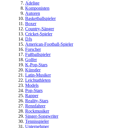
Adelige
Komponisten
Autoren
Basketballspieler
Boxer
Country-Sänger
Cricket-Spieler
DJs
American-Football-Spieler
Forscher
Fußballspieler
Golfer
K-Pop-Stars
Künstler
Latin-Musiker
Leichtathleten
Models
Pop-Stars
Rapper
Reality-Stars
Rennfahrer
Rockmusiker
Singer-Songwriter
Tennisspieler
Unternehmer