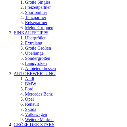
Große Singles
Freizeitpartner
Sportpartner
Tanzpartner
Reisepartner
Meine Gruppen
EINKAUFSTIPPS
Übergrößen
Extralang
Große Größen
Überlänge
Sondergrößen
Langgrößen
Anbieteradressen
AUTOBEWERTUNG
Audi
BMW
Ford
Mercedes Benz
Opel
Renault
Skoda
Volkswagen
Weitere Marken
GRÖßE DER STARS