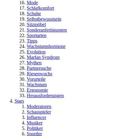
Mode
Schlafkomfort
Schuhe
Selbstbewusstsein
Sitzmöbel
Sonderanfertigungen
Sportarten
Tipps
Wachstumshormone
Evolution
Marfan Syndrom
Mythen
Partnersuche
Riesenwuchs
Vorurteile
Wachstum
Ergonomie
Herausforderungen
Stars
Moderatoren
Schauspieler
Influencer
Musiker
Politiker
Sportler