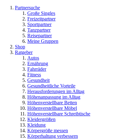
Partnersuche
Große Singles
Freizeitpartner
Sportpartner
Tanzpartner
Reisepartner
Meine Gruppen
Shop
Ratgeber
Autos
Ernährung
Fahrräder
Fitness
Gesundheit
Gesundheitliche Vorteile
Herausforderungen im Alltag
Höhenanpassung im Alltag
Höhenverstellbare Betten
Höhenverstellbare Möbel
Höhenverstellbare Schreibtische
Kleidergrößen
Kleidung
Körpergröße messen
Körperhaltung verbessern