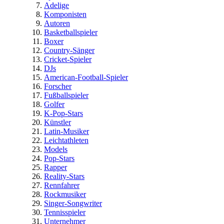
Adelige
Komponisten
Autoren
Basketballspieler
Boxer
Country-Sänger
Cricket-Spieler
DJs
American-Football-Spieler
Forscher
Fußballspieler
Golfer
K-Pop-Stars
Künstler
Latin-Musiker
Leichtathleten
Models
Pop-Stars
Rapper
Reality-Stars
Rennfahrer
Rockmusiker
Singer-Songwriter
Tennisspieler
Unternehmer