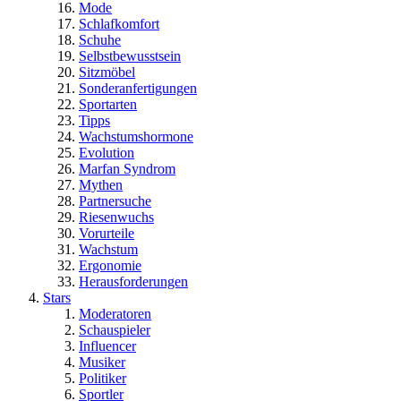
Mode
Schlafkomfort
Schuhe
Selbstbewusstsein
Sitzmöbel
Sonderanfertigungen
Sportarten
Tipps
Wachstumshormone
Evolution
Marfan Syndrom
Mythen
Partnersuche
Riesenwuchs
Vorurteile
Wachstum
Ergonomie
Herausforderungen
Stars
Moderatoren
Schauspieler
Influencer
Musiker
Politiker
Sportler