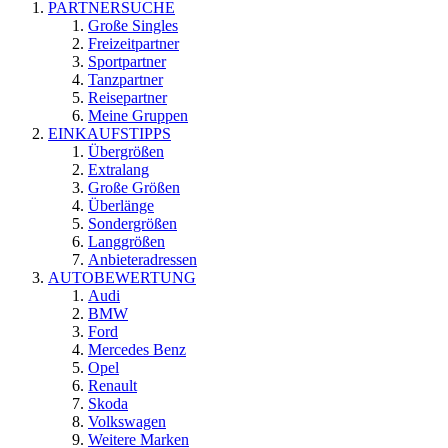
PARTNERSUCHE
Große Singles
Freizeitpartner
Sportpartner
Tanzpartner
Reisepartner
Meine Gruppen
EINKAUFSTIPPS
Übergrößen
Extralang
Große Größen
Überlänge
Sondergrößen
Langgrößen
Anbieteradressen
AUTOBEWERTUNG
Audi
BMW
Ford
Mercedes Benz
Opel
Renault
Skoda
Volkswagen
Weitere Marken