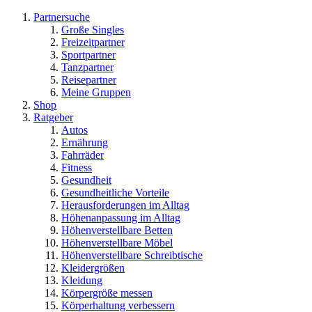
Partnersuche
Große Singles
Freizeitpartner
Sportpartner
Tanzpartner
Reisepartner
Meine Gruppen
Shop
Ratgeber
Autos
Ernährung
Fahrräder
Fitness
Gesundheit
Gesundheitliche Vorteile
Herausforderungen im Alltag
Höhenanpassung im Alltag
Höhenverstellbare Betten
Höhenverstellbare Möbel
Höhenverstellbare Schreibtische
Kleidergrößen
Kleidung
Körpergröße messen
Körperhaltung verbessern