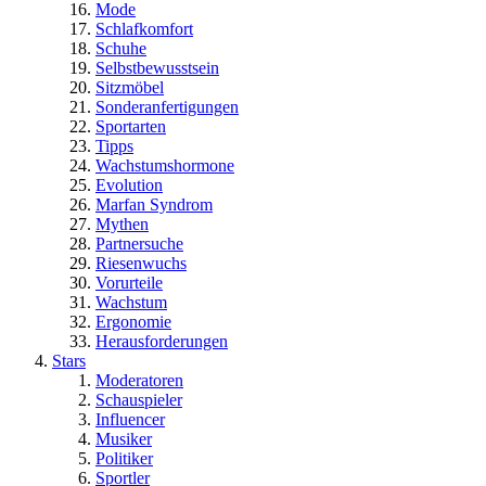
Mode
Schlafkomfort
Schuhe
Selbstbewusstsein
Sitzmöbel
Sonderanfertigungen
Sportarten
Tipps
Wachstumshormone
Evolution
Marfan Syndrom
Mythen
Partnersuche
Riesenwuchs
Vorurteile
Wachstum
Ergonomie
Herausforderungen
Stars
Moderatoren
Schauspieler
Influencer
Musiker
Politiker
Sportler