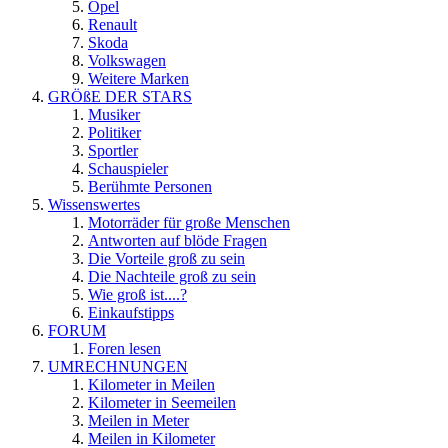
Opel
Renault
Skoda
Volkswagen
Weitere Marken
GRÖßE DER STARS
Musiker
Politiker
Sportler
Schauspieler
Berühmte Personen
Wissenswertes
Motorräder für große Menschen
Antworten auf blöde Fragen
Die Vorteile groß zu sein
Die Nachteile groß zu sein
Wie groß ist....?
Einkaufstipps
FORUM
Foren lesen
UMRECHNUNGEN
Kilometer in Meilen
Kilometer in Seemeilen
Meilen in Meter
Meilen in Kilometer