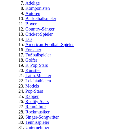
Adelige
Komponisten
Autoren
Basketballspieler
Boxer
Country-Sänger
Cricket-Spieler
DJs
American-Football-Spieler
Forscher
Fußballspieler
Golfer
K-Pop-Stars
Künstler
Latin-Musiker
Leichtathleten
Models
Pop-Stars
Rapper
Reality-Stars
Rennfahrer
Rockmusiker
Singer-Songwriter
Tennisspieler
Unternehmer