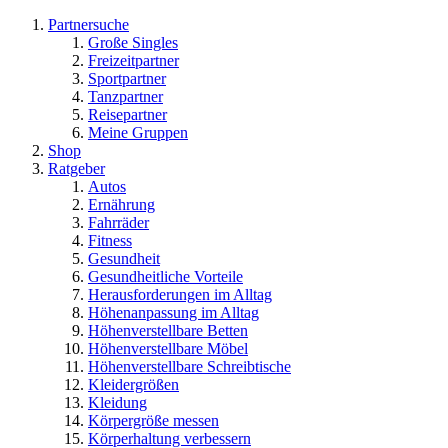
Partnersuche
Große Singles
Freizeitpartner
Sportpartner
Tanzpartner
Reisepartner
Meine Gruppen
Shop
Ratgeber
Autos
Ernährung
Fahrräder
Fitness
Gesundheit
Gesundheitliche Vorteile
Herausforderungen im Alltag
Höhenanpassung im Alltag
Höhenverstellbare Betten
Höhenverstellbare Möbel
Höhenverstellbare Schreibtische
Kleidergrößen
Kleidung
Körpergröße messen
Körperhaltung verbessern