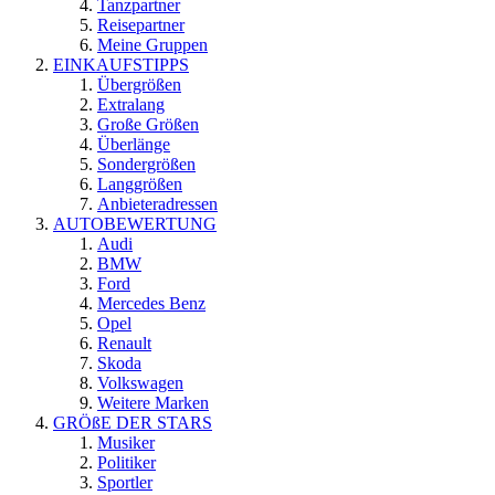
Tanzpartner
Reisepartner
Meine Gruppen
EINKAUFSTIPPS
Übergrößen
Extralang
Große Größen
Überlänge
Sondergrößen
Langgrößen
Anbieteradressen
AUTOBEWERTUNG
Audi
BMW
Ford
Mercedes Benz
Opel
Renault
Skoda
Volkswagen
Weitere Marken
GRÖßE DER STARS
Musiker
Politiker
Sportler