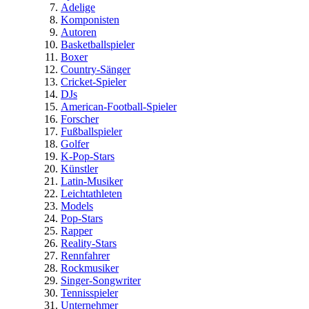
Adelige
Komponisten
Autoren
Basketballspieler
Boxer
Country-Sänger
Cricket-Spieler
DJs
American-Football-Spieler
Forscher
Fußballspieler
Golfer
K-Pop-Stars
Künstler
Latin-Musiker
Leichtathleten
Models
Pop-Stars
Rapper
Reality-Stars
Rennfahrer
Rockmusiker
Singer-Songwriter
Tennisspieler
Unternehmer