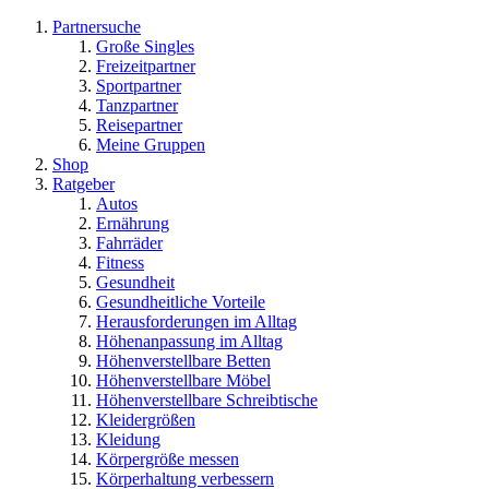
Partnersuche
Große Singles
Freizeitpartner
Sportpartner
Tanzpartner
Reisepartner
Meine Gruppen
Shop
Ratgeber
Autos
Ernährung
Fahrräder
Fitness
Gesundheit
Gesundheitliche Vorteile
Herausforderungen im Alltag
Höhenanpassung im Alltag
Höhenverstellbare Betten
Höhenverstellbare Möbel
Höhenverstellbare Schreibtische
Kleidergrößen
Kleidung
Körpergröße messen
Körperhaltung verbessern