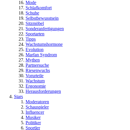
Mode
Schlafkomfort
Schuhe
Selbstbewusstsein
Sitzmöbel
Sonderanfertigungen
Sportarten
Tipps
Wachstumshormone
Evolution
Marfan Syndrom
Mythen
Partnersuche
Riesenwuchs
Vorurteile
Wachstum
Ergonomie
Herausforderungen
Stars
Moderatoren
Schauspieler
Influencer
Musiker
Politiker
Sportler