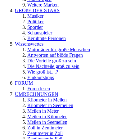
Weitere Marken
GRÖßE DER STARS
Musiker
Politiker
Sportler
Schauspieler
Berühmte Personen
Wissenswertes
Motorräder für große Menschen
Antworten auf blöde Fragen
Die Vorteile groß zu sein
Die Nachteile groß zu sein
Wie groß ist....?
Einkaufstipps
FORUM
Foren lesen
UMRECHNUNGEN
Kilometer in Meilen
Kilometer in Seemeilen
Meilen in Meter
Meilen in Kilometer
Meilen in Seemeilen
Zoll in Zentimeter
Zentimeter in Zoll
Zentimeter in Fuß