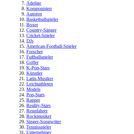
Adelige
Komponisten
Autoren
Basketballspieler
Boxer
Country-Sänger
Cricket-Spieler
DJs
American-Football-Spieler
Forscher
Fußballspieler
Golfer
K-Pop-Stars
Künstler
Latin-Musiker
Leichtathleten
Models
Pop-Stars
Rapper
Reality-Stars
Rennfahrer
Rockmusiker
Singer-Songwriter
Tennisspieler
Unternehmer