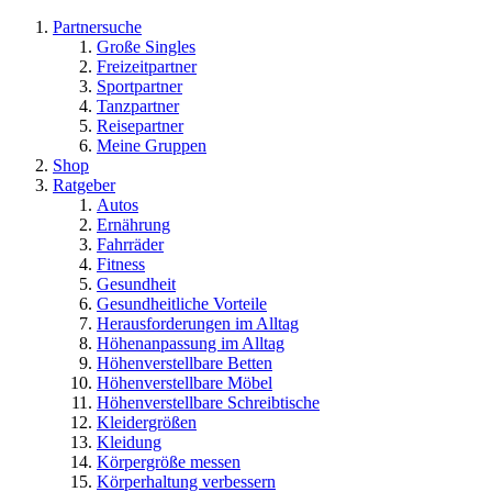
Partnersuche
Große Singles
Freizeitpartner
Sportpartner
Tanzpartner
Reisepartner
Meine Gruppen
Shop
Ratgeber
Autos
Ernährung
Fahrräder
Fitness
Gesundheit
Gesundheitliche Vorteile
Herausforderungen im Alltag
Höhenanpassung im Alltag
Höhenverstellbare Betten
Höhenverstellbare Möbel
Höhenverstellbare Schreibtische
Kleidergrößen
Kleidung
Körpergröße messen
Körperhaltung verbessern