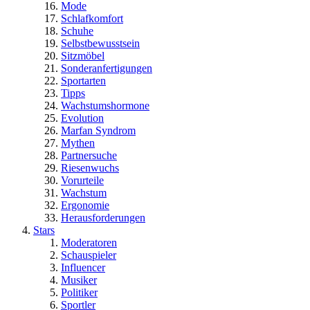
Mode
Schlafkomfort
Schuhe
Selbstbewusstsein
Sitzmöbel
Sonderanfertigungen
Sportarten
Tipps
Wachstumshormone
Evolution
Marfan Syndrom
Mythen
Partnersuche
Riesenwuchs
Vorurteile
Wachstum
Ergonomie
Herausforderungen
Stars
Moderatoren
Schauspieler
Influencer
Musiker
Politiker
Sportler