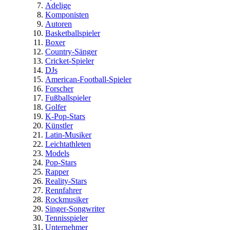
Adelige
Komponisten
Autoren
Basketballspieler
Boxer
Country-Sänger
Cricket-Spieler
DJs
American-Football-Spieler
Forscher
Fußballspieler
Golfer
K-Pop-Stars
Künstler
Latin-Musiker
Leichtathleten
Models
Pop-Stars
Rapper
Reality-Stars
Rennfahrer
Rockmusiker
Singer-Songwriter
Tennisspieler
Unternehmer