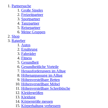
Partnersuche
Große Singles
Freizeitpartner
Sportpartner
Tanzpartner
Reisepartner
Meine Gruppen
Shop
Ratgeber
Autos
Ernährung
Fahrräder
Fitness
Gesundheit
Gesundheitliche Vorteile
Herausforderungen im Alltag
Höhenanpassung im Alltag
Höhenverstellbare Betten
Höhenverstellbare Möbel
Höhenverstellbare Schreibtische
Kleidergrößen
Kleidung
Körpergröße messen
Körperhaltung verbessern