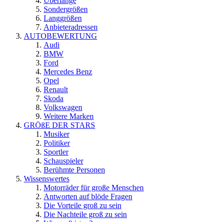
Überlänge
Sondergrößen
Langgrößen
Anbieteradressen
AUTOBEWERTUNG
Audi
BMW
Ford
Mercedes Benz
Opel
Renault
Skoda
Volkswagen
Weitere Marken
GRÖßE DER STARS
Musiker
Politiker
Sportler
Schauspieler
Berühmte Personen
Wissenswertes
Motorräder für große Menschen
Antworten auf blöde Fragen
Die Vorteile groß zu sein
Die Nachteile groß zu sein