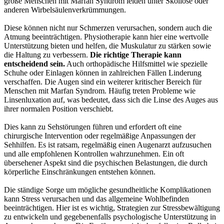
große Menschen mit Marfan Syndrom leiden unter Skoliose oder
anderen Wirbelsäulenverkrümmungen.
Diese können nicht nur Schmerzen verursachen, sondern auch die
Atmung beeinträchtigen. Physiotherapie kann hier eine wertvolle
Unterstützung bieten und helfen, die Muskulatur zu stärken sowie
die Haltung zu verbessern.
Die richtige Therapie kann
entscheidend sein.
Auch orthopädische Hilfsmittel wie spezielle
Schuhe oder Einlagen können in zahlreichen Fällen Linderung
verschaffen. Die Augen sind ein weiterer kritischer Bereich für
Menschen mit Marfan Syndrom. Häufig treten Probleme wie
Linsenluxation auf, was bedeutet, dass sich die Linse des Auges aus
ihrer normalen Position verschiebt.
Dies kann zu Sehstörungen führen und erfordert oft eine
chirurgische Intervention oder regelmäßige Anpassungen der
Sehhilfen. Es ist ratsam, regelmäßig einen Augenarzt aufzusuchen
und alle empfohlenen Kontrollen wahrzunehmen. Ein oft
übersehener Aspekt sind die psychischen Belastungen, die durch
körperliche Einschränkungen entstehen können.
Die ständige Sorge um mögliche gesundheitliche Komplikationen
kann Stress verursachen und das allgemeine Wohlbefinden
beeinträchtigen. Hier ist es wichtig, Strategien zur Stressbewältigung
zu entwickeln und gegebenenfalls psychologische Unterstützung in