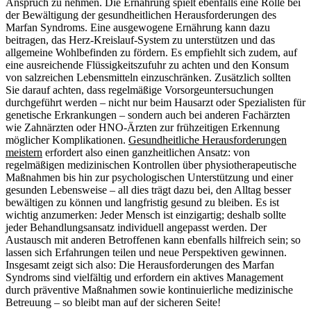
Anspruch zu nehmen. Die Ernährung spielt ebenfalls eine Rolle bei
der Bewältigung der gesundheitlichen Herausforderungen des
Marfan Syndroms. Eine ausgewogene Ernährung kann dazu
beitragen, das Herz-Kreislauf-System zu unterstützen und das
allgemeine Wohlbefinden zu fördern. Es empfiehlt sich zudem, auf
eine ausreichende Flüssigkeitszufuhr zu achten und den Konsum
von salzreichen Lebensmitteln einzuschränken. Zusätzlich sollten
Sie darauf achten, dass regelmäßige Vorsorgeuntersuchungen
durchgeführt werden – nicht nur beim Hausarzt oder Spezialisten für
genetische Erkrankungen – sondern auch bei anderen Fachärzten
wie Zahnärzten oder HNO-Ärzten zur frühzeitigen Erkennung
möglicher Komplikationen.
Gesundheitliche Herausforderungen
meistern
erfordert also einen ganzheitlichen Ansatz: von
regelmäßigen medizinischen Kontrollen über physiotherapeutische
Maßnahmen bis hin zur psychologischen Unterstützung und einer
gesunden Lebensweise – all dies trägt dazu bei, den Alltag besser
bewältigen zu können und langfristig gesund zu bleiben. Es ist
wichtig anzumerken: Jeder Mensch ist einzigartig; deshalb sollte
jeder Behandlungsansatz individuell angepasst werden. Der
Austausch mit anderen Betroffenen kann ebenfalls hilfreich sein; so
lassen sich Erfahrungen teilen und neue Perspektiven gewinnen.
Insgesamt zeigt sich also: Die Herausforderungen des Marfan
Syndroms sind vielfältig und erfordern ein aktives Management
durch präventive Maßnahmen sowie kontinuierliche medizinische
Betreuung – so bleibt man auf der sicheren Seite!