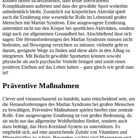
können helfen sicherzustellen, dass keine unerwarteten
Komplikationen auftreten und dass der gewählte Sport weiterhin
unbedenklich bleibt. Zusätzlich zur körperlichen Aktivität spielt
auch die Ernährung eine wesentliche Rolle im Lebensstil großer
Menschen mit Marfan Syndrom. Eine ausgewogene Ernährung
unterstützt nicht nur den Körper bei sportlichen Aktivitäten, sondern
trägt auch zur allgemeinen Gesundheit bei. Abschließend lässt sich
sagen: Die Herausforderungen des Marfan Syndroms müssen nicht
bedeuten, auf Bewegung verzichten zu müssen; vielmehr geht es
darum, geeignete Wege zu finden und diese aktiv in den Alltag zu
integrieren. Mit Bedacht gewählte Sportarten können sowohl
physische als auch psychische Vorteile bringen und somit einen
positiven Einfluss auf das Leben haben – ganz gleich wie groß man
ist!
Präventive Maßnahmen
Clever und vorausschauend zu handeln, kann entscheidend sein, um
die Herausforderungen des Marfan Syndroms bei großen Menschen
zu bewältigen. Präventive Maßnahmen spielen hierbei eine zentrale
Rolle. Eine ausgewogene Ernährung ist von großer Bedeutung, da
sie nicht nur das allgemeine Wohlbefinden fördert, sondern auch
dazu beiträgt, das Herz-Kreislauf-System zu unterstützen. Es
empfiehlt sich, auf eine ausreichende Zufuhr von Vitaminen und
Mineralstoffen zu achten. Besonders wichtig sind Magnesium und