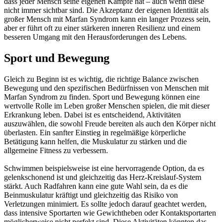
dass jeder Mensch seine eigenen Kämpfe hat – auch wenn diese
nicht immer sichtbar sind. Die Akzeptanz der eigenen Identität als
großer Mensch mit Marfan Syndrom kann ein langer Prozess sein,
aber er führt oft zu einer stärkeren inneren Resilienz und einem
besseren Umgang mit den Herausforderungen des Lebens.
Sport und Bewegung
Gleich zu Beginn ist es wichtig, die richtige Balance zwischen
Bewegung und den spezifischen Bedürfnissen von Menschen mit
Marfan Syndrom zu finden. Sport und Bewegung können eine
wertvolle Rolle im Leben großer Menschen spielen, die mit dieser
Erkrankung leben. Dabei ist es entscheidend, Aktivitäten
auszuwählen, die sowohl Freude bereiten als auch den Körper nicht
überlasten. Ein sanfter Einstieg in regelmäßige körperliche
Betätigung kann helfen, die Muskulatur zu stärken und die
allgemeine Fitness zu verbessern.
Schwimmen beispielsweise ist eine hervorragende Option, da es
gelenkschonend ist und gleichzeitig das Herz-Kreislauf-System
stärkt. Auch Radfahren kann eine gute Wahl sein, da es die
Beinmuskulatur kräftigt und gleichzeitig das Risiko von
Verletzungen minimiert. Es sollte jedoch darauf geachtet werden,
dass intensive Sportarten wie Gewichtheben oder Kontaktsportarten
möglicherweise nicht perfekt sind. Diese Aktivitäten könnten das