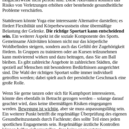
Risiko von Verletzungen erhöhen oder bestehende gesundheitliche
Probleme verschärfen.
Stattdessen könnte Yoga eine interessante Alternative darstellen; es
fördert Flexibilität und Körperbewusstsein ohne übermäßige
Belastung der Gelenke.
Die richtige Sportart kann entscheidend
sein.
Ein weiterer Aspekt ist die soziale Komponente des Sports.
Gemeinsame Aktivitäten können nicht nur das körperliche
Wohlbefinden steigern, sondern auch das Gefühl der Zugehörigkeit
fördern. In Gruppen zu trainieren oder an Kursen teilzunehmen
kann motivierend wirken und dazu beitragen, dass Sie am Ball
bleiben. Es gibt zahlreiche Angebote in zahlreichen Städten, die
speziell auf Menschen mit besonderen Bedürfnissen ausgerichtet
sind. Die Wahl der richtigen Sportart sollte immer individuell
getroffen werden; dabei spielt auch der persönliche Geschmack eine
große Rolle.
Wenn Sie gerne tanzen oder sich für Kampfsport interessieren,
könnte dies ebenfalls in Betracht gezogen werden – solange darauf
geachtet wird, dass keine übermäßigen Risiken eingegangen
werden.
Bewegung ist wichtig
, aber sie muss anpassungsfähig sein.
Ein weiterer Punkt betrifft die regelmäßige Überprüfung des eigenen
Gesundheitszustands durch Fachleute; dies sollte Teil eines jeden
sportlichen Engagements sein. Regelmäßige ärztliche Kontrollen