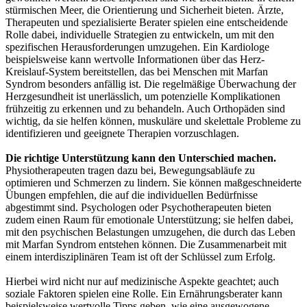
stürmischen Meer, die Orientierung und Sicherheit bieten. Ärzte,
Therapeuten und spezialisierte Berater spielen eine entscheidende
Rolle dabei, individuelle Strategien zu entwickeln, um mit den
spezifischen Herausforderungen umzugehen. Ein Kardiologe
beispielsweise kann wertvolle Informationen über das Herz-
Kreislauf-System bereitstellen, das bei Menschen mit Marfan
Syndrom besonders anfällig ist. Die regelmäßige Überwachung der
Herzgesundheit ist unerlässlich, um potenzielle Komplikationen
frühzeitig zu erkennen und zu behandeln. Auch Orthopäden sind
wichtig, da sie helfen können, muskuläre und skelettale Probleme zu
identifizieren und geeignete Therapien vorzuschlagen.
Die richtige Unterstützung kann den Unterschied machen.
Physiotherapeuten tragen dazu bei, Bewegungsabläufe zu
optimieren und Schmerzen zu lindern. Sie können maßgeschneiderte
Übungen empfehlen, die auf die individuellen Bedürfnisse
abgestimmt sind. Psychologen oder Psychotherapeuten bieten
zudem einen Raum für emotionale Unterstützung; sie helfen dabei,
mit den psychischen Belastungen umzugehen, die durch das Leben
mit Marfan Syndrom entstehen können. Die Zusammenarbeit mit
einem interdisziplinären Team ist oft der Schlüssel zum Erfolg.
Hierbei wird nicht nur auf medizinische Aspekte geachtet; auch
soziale Faktoren spielen eine Rolle. Ein Ernährungsberater kann
beispielsweise wertvolle Tipps geben, wie eine ausgewogene