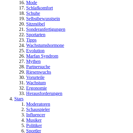
Mode
Schlafkomfort
Schuhe
Selbstbewusstsein
Sitzmöbel
Sonderanfertigungen
Sportarten
Tipps
Wachstumshormone
Evolution
Marfan Syndrom
Mythen
Partnersuche
Riesenwuchs
Vorurteile
Wachstum
Ergonomie
Herausforderungen
Stars
Moderatoren
Schauspieler
Influencer
Musiker
Politiker
Sportler