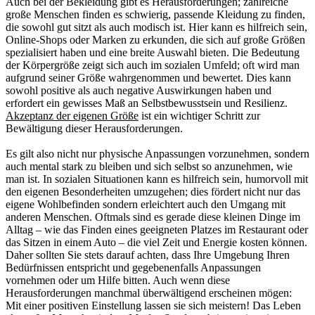
Auch bei der Bekleidung gibt es Herausforderungen; zahlreiche
große Menschen finden es schwierig, passende Kleidung zu finden,
die sowohl gut sitzt als auch modisch ist. Hier kann es hilfreich sein,
Online-Shops oder Marken zu erkunden, die sich auf große Größen
spezialisiert haben und eine breite Auswahl bieten. Die Bedeutung
der Körpergröße zeigt sich auch im sozialen Umfeld; oft wird man
aufgrund seiner Größe wahrgenommen und bewertet. Dies kann
sowohl positive als auch negative Auswirkungen haben und
erfordert ein gewisses Maß an Selbstbewusstsein und Resilienz.
Akzeptanz der eigenen Größe
ist ein wichtiger Schritt zur
Bewältigung dieser Herausforderungen.
Es gilt also nicht nur physische Anpassungen vorzunehmen, sondern
auch mental stark zu bleiben und sich selbst so anzunehmen, wie
man ist. In sozialen Situationen kann es hilfreich sein, humorvoll mit
den eigenen Besonderheiten umzugehen; dies fördert nicht nur das
eigene Wohlbefinden sondern erleichtert auch den Umgang mit
anderen Menschen. Oftmals sind es gerade diese kleinen Dinge im
Alltag – wie das Finden eines geeigneten Platzes im Restaurant oder
das Sitzen in einem Auto – die viel Zeit und Energie kosten können.
Daher sollten Sie stets darauf achten, dass Ihre Umgebung Ihren
Bedürfnissen entspricht und gegebenenfalls Anpassungen
vornehmen oder um Hilfe bitten. Auch wenn diese
Herausforderungen manchmal überwältigend erscheinen mögen:
Mit einer positiven Einstellung lassen sie sich meistern! Das Leben