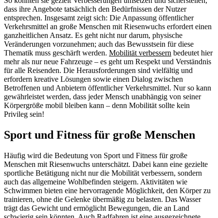
So könnten sie gezielt Verbesserungen umsetzen und sicherstellen,
dass ihre Angebote tatsächlich den Bedürfnissen der Nutzer
entsprechen. Insgesamt zeigt sich: Die Anpassung öffentlicher
Verkehrsmittel an große Menschen mit Riesenwuchs erfordert einen
ganzheitlichen Ansatz. Es geht nicht nur darum, physische
Veränderungen vorzunehmen; auch das Bewusstsein für diese
Thematik muss geschärft werden.
Mobilität verbessern
bedeutet hier
mehr als nur neue Fahrzeuge – es geht um Respekt und Verständnis
für alle Reisenden. Die Herausforderungen sind vielfältig und
erfordern kreative Lösungen sowie einen Dialog zwischen
Betroffenen und Anbietern öffentlicher Verkehrsmittel. Nur so kann
gewährleistet werden, dass jeder Mensch unabhängig von seiner
Körpergröße mobil bleiben kann – denn Mobilität sollte kein
Privileg sein!
Sport und Fitness für große Menschen
Häufig wird die Bedeutung von Sport und Fitness für große
Menschen mit Riesenwuchs unterschätzt. Dabei kann eine gezielte
sportliche Betätigung nicht nur die Mobilität verbessern, sondern
auch das allgemeine Wohlbefinden steigern. Aktivitäten wie
Schwimmen bieten eine hervorragende Möglichkeit, den Körper zu
trainieren, ohne die Gelenke übermäßig zu belasten. Das Wasser
trägt das Gewicht und ermöglicht Bewegungen, die an Land
schwierig sein könnten. Auch Radfahren ist eine ausgezeichnete