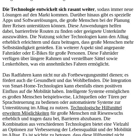
Die Technologie entwickelt sich rasant weiter
, sodass immer neue
Lösungen auf den Markt kommen. Darüber hinaus gibt es spezielle
Apps und Softwarelösungen, die große Menschen bei der Planung
ihrer Reisen unterstützen können. Diese Anwendungen helfen
dabei, barrierefreie Routen zu finden oder geeignete Unterkünfte
auszuwählen. Die Nutzung solcher Technologien kann den Alltag
erheblich erleichtern und dazu beitragen, dass große Menschen mehr
Selbstständigkeit genießen. Ein weiterer Aspekt sind angepasste
Fahrräder oder E-Bikes für große Personen. Diese Fahrräder
verfügen über längere Rahmen und verstellbare Sättel sowie
Lenkerhöhen, was ein annehmliches Fahren ermöglicht.
Das Radfahren kann nicht nur als Fortbewegungsmittel dienen; es
fördert auch die Gesundheit und das Wohlbefinden. Die Integration
von Smart-Home-Technologien kann ebenfalls einen positiven
Einfluss auf die Mobilität haben. Intelligente Systeme ermöglichen
es großen Menschen beispielsweise, Lichtquellen oder Türen per
Sprachsteuerung zu bedienen oder automatisierte Systeme zur
Unterstützung im Alltag zu nutzen.
Technologische Hilfsmittel
erweitern Möglichkeiten
für große Menschen mit Riesenwuchs
erheblich und tragen dazu bei, Barrieren abzubauen. Die
Kombination aus verschiedenen Technologien bietet eine Vielzahl
an Optionen zur Verbesserung der Lebensqualität und der Mobilität
im Alltag. Es ist wichtig zu betonen, dass diese Hilfsmittel nicht