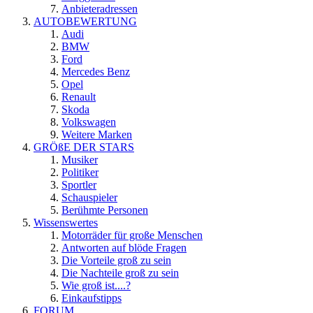
Anbieteradressen
AUTOBEWERTUNG
Audi
BMW
Ford
Mercedes Benz
Opel
Renault
Skoda
Volkswagen
Weitere Marken
GRÖßE DER STARS
Musiker
Politiker
Sportler
Schauspieler
Berühmte Personen
Wissenswertes
Motorräder für große Menschen
Antworten auf blöde Fragen
Die Vorteile groß zu sein
Die Nachteile groß zu sein
Wie groß ist....?
Einkaufstipps
FORUM