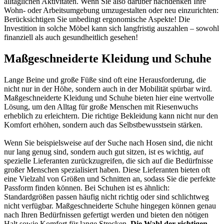
alltäglichen Aktivitäten. Wenn Sie also darüber nachdenken Ihre
Wohn- oder Arbeitsumgebung umzugestalten oder neu einzurichten:
Berücksichtigen Sie unbedingt ergonomische Aspekte! Die
Investition in solche Möbel kann sich langfristig auszahlen – sowohl
finanziell als auch gesundheitlich gesehen!
Maßgeschneiderte Kleidung und Schuhe
Lange Beine und große Füße sind oft eine Herausforderung, die
nicht nur in der Höhe, sondern auch in der Mobilität spürbar wird.
Maßgeschneiderte Kleidung und Schuhe bieten hier eine wertvolle
Lösung, um den Alltag für große Menschen mit Riesenwuchs
erheblich zu erleichtern. Die richtige Bekleidung kann nicht nur den
Komfort erhöhen, sondern auch das Selbstbewusstsein stärken.
Wenn Sie beispielsweise auf der Suche nach Hosen sind, die nicht
nur lang genug sind, sondern auch gut sitzen, ist es wichtig, auf
spezielle Lieferanten zurückzugreifen, die sich auf die Bedürfnisse
großer Menschen spezialisiert haben. Diese Lieferanten bieten oft
eine Vielzahl von Größen und Schnitten an, sodass Sie die perfekte
Passform finden können. Bei Schuhen ist es ähnlich:
Standardgrößen passen häufig nicht richtig oder sind schlichtweg
nicht verfügbar. Maßgeschneiderte Schuhe hingegen können genau
nach Ihren Bedürfnissen gefertigt werden und bieten den nötigen
Halt sowie Komfort für lange Strecken.
Die Wahl der richtigen