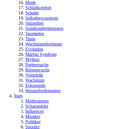
Mode
Schlafkomfort
Schuhe
Selbstbewusstsein
Sitzmöbel
Sonderanfertigungen
Sportarten
Tipps
Wachstumshormone
Evolution
Marfan Syndrom
Mythen
Partnersuche
Riesenwuchs
Vorurteile
Wachstum
Ergonomie
Herausforderungen
Stars
Moderatoren
Schauspieler
Influencer
Musiker
Politiker
Sportler