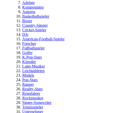
Adelige
Komponisten
Autoren
Basketballspieler
Boxer
Country-Sänger
Cricket-Spieler
DJs
American-Football-Spieler
Forscher
Fußballspieler
Golfer
K-Pop-Stars
Künstler
Latin-Musiker
Leichtathleten
Models
Pop-Stars
Rapper
Reality-Stars
Rennfahrer
Rockmusiker
Singer-Songwriter
Tennisspieler
Unternehmer