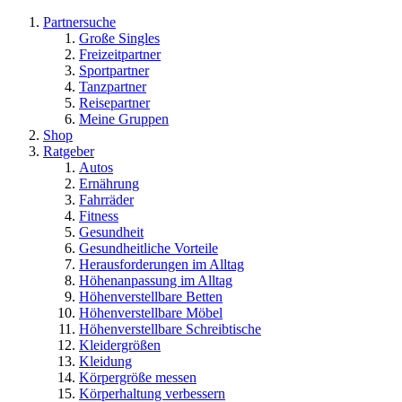
Partnersuche
Große Singles
Freizeitpartner
Sportpartner
Tanzpartner
Reisepartner
Meine Gruppen
Shop
Ratgeber
Autos
Ernährung
Fahrräder
Fitness
Gesundheit
Gesundheitliche Vorteile
Herausforderungen im Alltag
Höhenanpassung im Alltag
Höhenverstellbare Betten
Höhenverstellbare Möbel
Höhenverstellbare Schreibtische
Kleidergrößen
Kleidung
Körpergröße messen
Körperhaltung verbessern