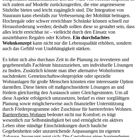
sich zudem auf Modelle zurückzugreifen, die eine angemessene
Sitzhöhe bieten und leicht zugänglich sind. Die Integration von
Stauraum kann ebenfalls zur Verbesserung der Mobilität beitragen.
Hochregale oder schwer erreichbare Schränke können schnell zur
Herausforderung werden; deshalb sollten diese so gestaltet sein, dass
alles leicht erreichbar ist – vielleicht durch den Einsatz von
ausziehbaren Regalen oder Körben.
Ein durchdachtes
Wohnkonzept
kann nicht nur die Lebensqualität erhöhen, sondern
auch das Gefühl von Unabhängigkeit stärken.
Es lohnt sich also durchaus Zeit in die Planung zu investieren und
gegebenenfalls Fachleute hinzuzuziehen, um individuelle Lösungen
zu finden. Zusätzlich könnte man über alternative Wohnformen
nachdenken: Gemeinschaftswohnprojekte oder spezielle
Wohnanlagen für große Menschen könnten eine interessante Option
darstellen. Diese bieten oft maßgeschneiderte Lösungen an und
fördern gleichzeitig den Austausch unter Gleichgesinnten. Um all
diese Aspekte erfolgreich umzusetzen, bedarf es einer sorgfältigen
Planung sowie möglicherweise auch finanzieller Unterstützung
durch Förderprogramme oder Zuschüsse für barrierefreies Wohnen.
Barrierefreies Wohnen
bedeutet nicht nur Komfort; es trägt
wesentlich zur Selbstständigkeit bei und ermöglicht ein aktives
Leben ohne ständige Einschränkungen durch bauliche
Gegebenheiten oder unzureichende Anpassungen im eigenen
Zuhause. Insgesamt zeigt sich: Die Gestaltung eines barrierefreien