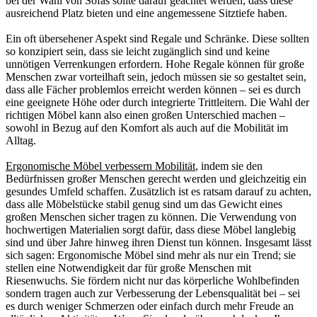
bei der Wahl von Sofas sollte darauf geachtet werden, dass diese
ausreichend Platz bieten und eine angemessene Sitztiefe haben.
Ein oft übersehener Aspekt sind Regale und Schränke. Diese sollten
so konzipiert sein, dass sie leicht zugänglich sind und keine
unnötigen Verrenkungen erfordern. Hohe Regale können für große
Menschen zwar vorteilhaft sein, jedoch müssen sie so gestaltet sein,
dass alle Fächer problemlos erreicht werden können – sei es durch
eine geeignete Höhe oder durch integrierte Trittleitern. Die Wahl der
richtigen Möbel kann also einen großen Unterschied machen –
sowohl in Bezug auf den Komfort als auch auf die Mobilität im
Alltag.
Ergonomische Möbel verbessern Mobilität
, indem sie den
Bedürfnissen großer Menschen gerecht werden und gleichzeitig ein
gesundes Umfeld schaffen. Zusätzlich ist es ratsam darauf zu achten,
dass alle Möbelstücke stabil genug sind um das Gewicht eines
großen Menschen sicher tragen zu können. Die Verwendung von
hochwertigen Materialien sorgt dafür, dass diese Möbel langlebig
sind und über Jahre hinweg ihren Dienst tun können. Insgesamt lässt
sich sagen: Ergonomische Möbel sind mehr als nur ein Trend; sie
stellen eine Notwendigkeit dar für große Menschen mit
Riesenwuchs. Sie fördern nicht nur das körperliche Wohlbefinden
sondern tragen auch zur Verbesserung der Lebensqualität bei – sei
es durch weniger Schmerzen oder einfach durch mehr Freude an