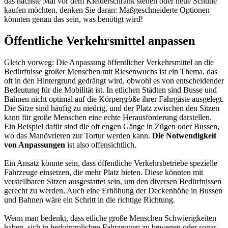
das nächste Mal vor dem Kleiderschrank stehen oder neue Schuhe
kaufen möchten, denken Sie daran: Maßgeschneiderte Optionen
könnten genau das sein, was benötigt wird!
Öffentliche Verkehrsmittel anpassen
Gleich vorweg: Die Anpassung öffentlicher Verkehrsmittel an die
Bedürfnisse großer Menschen mit Riesenwuchs ist ein Thema, das
oft in den Hintergrund gedrängt wird, obwohl es von entscheidender
Bedeutung für die Mobilität ist. In etlichen Städten sind Busse und
Bahnen nicht optimal auf die Körpergröße ihrer Fahrgäste ausgelegt.
Die Sitze sind häufig zu niedrig, und der Platz zwischen den Sitzen
kann für große Menschen eine echte Herausforderung darstellen.
Ein Beispiel dafür sind die oft engen Gänge in Zügen oder Bussen,
wo das Manövrieren zur Tortur werden kann.
Die Notwendigkeit
von Anpassungen
ist also offensichtlich.
Ein Ansatz könnte sein, dass öffentliche Verkehrsbetriebe spezielle
Fahrzeuge einsetzen, die mehr Platz bieten. Diese könnten mit
verstellbaren Sitzen ausgestattet sein, um den diversen Bedürfnissen
gerecht zu werden. Auch eine Erhöhung der Deckenhöhe in Bussen
und Bahnen wäre ein Schritt in die richtige Richtung.
Wenn man bedenkt, dass etliche große Menschen Schwierigkeiten
haben, sich in herkömmlichen Fahrzeugen zu bewegen oder sogar