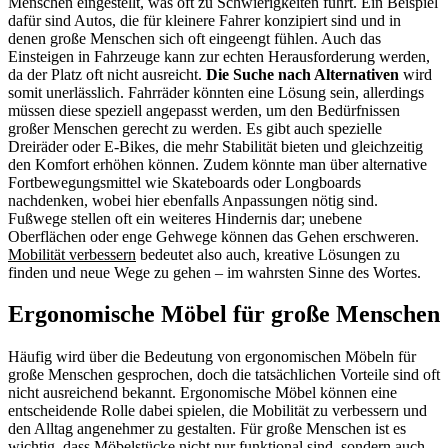
Menschen eingestellt, was oft zu Schwierigkeiten führt. Ein Beispiel
dafür sind Autos, die für kleinere Fahrer konzipiert sind und in
denen große Menschen sich oft eingeengt fühlen. Auch das
Einsteigen in Fahrzeuge kann zur echten Herausforderung werden,
da der Platz oft nicht ausreicht.
Die Suche nach Alternativen
wird
somit unerlässlich. Fahrräder könnten eine Lösung sein, allerdings
müssen diese speziell angepasst werden, um den Bedürfnissen
großer Menschen gerecht zu werden. Es gibt auch spezielle
Dreiräder oder E-Bikes, die mehr Stabilität bieten und gleichzeitig
den Komfort erhöhen können. Zudem könnte man über alternative
Fortbewegungsmittel wie Skateboards oder Longboards
nachdenken, wobei hier ebenfalls Anpassungen nötig sind.
Fußwege stellen oft ein weiteres Hindernis dar; unebene
Oberflächen oder enge Gehwege können das Gehen erschweren.
Mobilität verbessern
bedeutet also auch, kreative Lösungen zu
finden und neue Wege zu gehen – im wahrsten Sinne des Wortes.
Ergonomische Möbel für große Menschen
Häufig wird über die Bedeutung von ergonomischen Möbeln für
große Menschen gesprochen, doch die tatsächlichen Vorteile sind oft
nicht ausreichend bekannt. Ergonomische Möbel können eine
entscheidende Rolle dabei spielen, die Mobilität zu verbessern und
den Alltag angenehmer zu gestalten. Für große Menschen ist es
wichtig, dass Möbelstücke nicht nur funktional sind, sondern auch