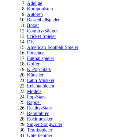
Adelige
Komponisten
Autoren
Basketballspieler
Boxer
Country-Sänger
Cricket-Spieler
DJs
American-Football-Spieler
Forscher
Fußballspieler
Golfer
K-Pop-Stars
Künstler
Latin-Musiker
Leichtathleten
Models
Pop-Stars
Rapper
Reality-Stars
Rennfahrer
Rockmusiker
Singer-Songwriter
Tennisspieler
Unternehmer