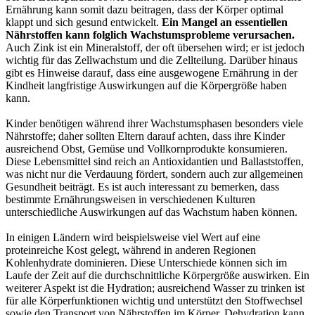
Ernährung kann somit dazu beitragen, dass der Körper optimal
klappt und sich gesund entwickelt.
Ein Mangel an essentiellen
Nährstoffen kann folglich Wachstumsprobleme verursachen.
Auch Zink ist ein Mineralstoff, der oft übersehen wird; er ist jedoch
wichtig für das Zellwachstum und die Zellteilung. Darüber hinaus
gibt es Hinweise darauf, dass eine ausgewogene Ernährung in der
Kindheit langfristige Auswirkungen auf die Körpergröße haben
kann.
Kinder benötigen während ihrer Wachstumsphasen besonders viele
Nährstoffe; daher sollten Eltern darauf achten, dass ihre Kinder
ausreichend Obst, Gemüse und Vollkornprodukte konsumieren.
Diese Lebensmittel sind reich an Antioxidantien und Ballaststoffen,
was nicht nur die Verdauung fördert, sondern auch zur allgemeinen
Gesundheit beiträgt. Es ist auch interessant zu bemerken, dass
bestimmte Ernährungsweisen in verschiedenen Kulturen
unterschiedliche Auswirkungen auf das Wachstum haben können.
In einigen Ländern wird beispielsweise viel Wert auf eine
proteinreiche Kost gelegt, während in anderen Regionen
Kohlenhydrate dominieren. Diese Unterschiede können sich im
Laufe der Zeit auf die durchschnittliche Körpergröße auswirken. Ein
weiterer Aspekt ist die Hydration; ausreichend Wasser zu trinken ist
für alle Körperfunktionen wichtig und unterstützt den Stoffwechsel
sowie den Transport von Nährstoffen im Körper. Dehydration kann