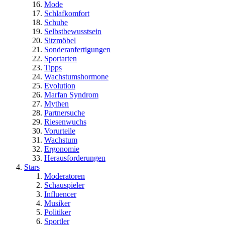
Mode
Schlafkomfort
Schuhe
Selbstbewusstsein
Sitzmöbel
Sonderanfertigungen
Sportarten
Tipps
Wachstumshormone
Evolution
Marfan Syndrom
Mythen
Partnersuche
Riesenwuchs
Vorurteile
Wachstum
Ergonomie
Herausforderungen
Stars
Moderatoren
Schauspieler
Influencer
Musiker
Politiker
Sportler