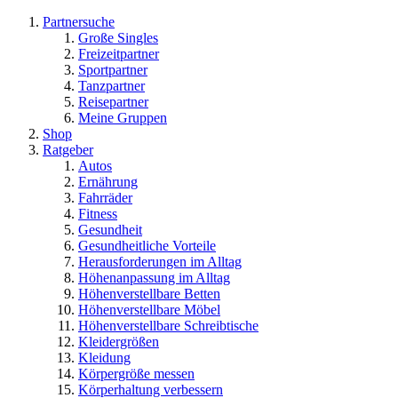
Partnersuche
Große Singles
Freizeitpartner
Sportpartner
Tanzpartner
Reisepartner
Meine Gruppen
Shop
Ratgeber
Autos
Ernährung
Fahrräder
Fitness
Gesundheit
Gesundheitliche Vorteile
Herausforderungen im Alltag
Höhenanpassung im Alltag
Höhenverstellbare Betten
Höhenverstellbare Möbel
Höhenverstellbare Schreibtische
Kleidergrößen
Kleidung
Körpergröße messen
Körperhaltung verbessern