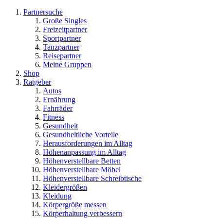
Partnersuche
Große Singles
Freizeitpartner
Sportpartner
Tanzpartner
Reisepartner
Meine Gruppen
Shop
Ratgeber
Autos
Ernährung
Fahrräder
Fitness
Gesundheit
Gesundheitliche Vorteile
Herausforderungen im Alltag
Höhenanpassung im Alltag
Höhenverstellbare Betten
Höhenverstellbare Möbel
Höhenverstellbare Schreibtische
Kleidergrößen
Kleidung
Körpergröße messen
Körperhaltung verbessern