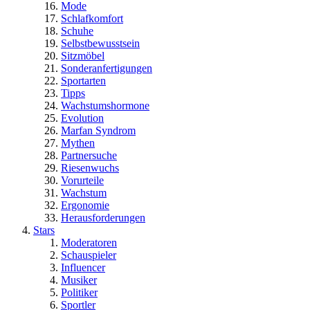
Mode
Schlafkomfort
Schuhe
Selbstbewusstsein
Sitzmöbel
Sonderanfertigungen
Sportarten
Tipps
Wachstumshormone
Evolution
Marfan Syndrom
Mythen
Partnersuche
Riesenwuchs
Vorurteile
Wachstum
Ergonomie
Herausforderungen
Stars
Moderatoren
Schauspieler
Influencer
Musiker
Politiker
Sportler