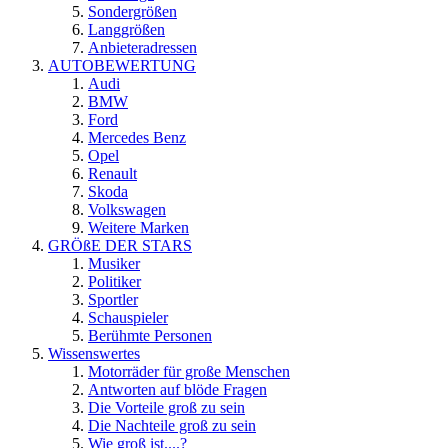
Sondergrößen
Langgrößen
Anbieteradressen
AUTOBEWERTUNG
Audi
BMW
Ford
Mercedes Benz
Opel
Renault
Skoda
Volkswagen
Weitere Marken
GRÖßE DER STARS
Musiker
Politiker
Sportler
Schauspieler
Berühmte Personen
Wissenswertes
Motorräder für große Menschen
Antworten auf blöde Fragen
Die Vorteile groß zu sein
Die Nachteile groß zu sein
Wie groß ist....?