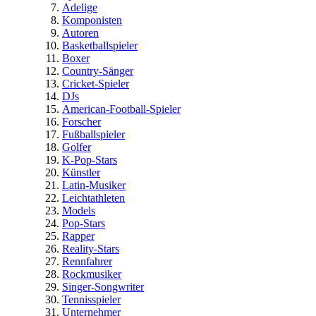
Adelige
Komponisten
Autoren
Basketballspieler
Boxer
Country-Sänger
Cricket-Spieler
DJs
American-Football-Spieler
Forscher
Fußballspieler
Golfer
K-Pop-Stars
Künstler
Latin-Musiker
Leichtathleten
Models
Pop-Stars
Rapper
Reality-Stars
Rennfahrer
Rockmusiker
Singer-Songwriter
Tennisspieler
Unternehmer