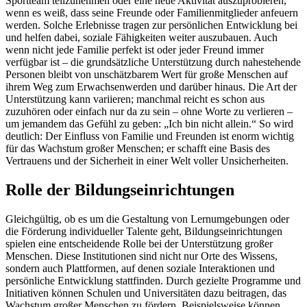
Sportteam teilzunehmen oder eine neue Aktivität auszuprobieren,
wenn es weiß, dass seine Freunde oder Familienmitglieder anfeuern
werden. Solche Erlebnisse tragen zur persönlichen Entwicklung bei
und helfen dabei, soziale Fähigkeiten weiter auszubauen. Auch
wenn nicht jede Familie perfekt ist oder jeder Freund immer
verfügbar ist – die grundsätzliche Unterstützung durch nahestehende
Personen bleibt von unschätzbarem Wert für große Menschen auf
ihrem Weg zum Erwachsenwerden und darüber hinaus. Die Art der
Unterstützung kann variieren; manchmal reicht es schon aus
zuzuhören oder einfach nur da zu sein – ohne Worte zu verlieren –
um jemandem das Gefühl zu geben: „Ich bin nicht allein.“ So wird
deutlich: Der Einfluss von Familie und Freunden ist enorm wichtig
für das Wachstum großer Menschen; er schafft eine Basis des
Vertrauens und der Sicherheit in einer Welt voller Unsicherheiten.
Rolle der Bildungseinrichtungen
Gleichgültig, ob es um die Gestaltung von Lernumgebungen oder
die Förderung individueller Talente geht, Bildungseinrichtungen
spielen eine entscheidende Rolle bei der Unterstützung großer
Menschen. Diese Institutionen sind nicht nur Orte des Wissens,
sondern auch Plattformen, auf denen soziale Interaktionen und
persönliche Entwicklung stattfinden. Durch gezielte Programme und
Initiativen können Schulen und Universitäten dazu beitragen, das
Wachstum großer Menschen zu fördern. Beispielsweise können