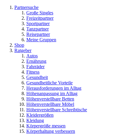
Partnersuche
Große Singles
Freizeitpartner
Sportpartner
Tanzpartner
Reisepartner
Meine Gruppen
Shop
Ratgeber
Autos
Ernährung
Fahrräder
Fitness
Gesundheit
Gesundheitliche Vorteile
Herausforderungen im Alltag
Höhenanpassung im Alltag
Höhenverstellbare Betten
Höhenverstellbare Möbel
Höhenverstellbare Schreibtische
Kleidergrößen
Kleidung
Körpergröße messen
Körperhaltung verbessern