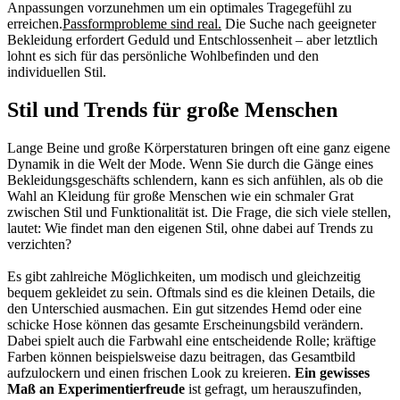
Anpassungen vorzunehmen um ein optimales Tragegefühl zu
erreichen.
Passformprobleme sind real.
Die Suche nach geeigneter
Bekleidung erfordert Geduld und Entschlossenheit – aber letztlich
lohnt es sich für das persönliche Wohlbefinden und den
individuellen Stil.
Stil und Trends für große Menschen
Lange Beine und große Körperstaturen bringen oft eine ganz eigene
Dynamik in die Welt der Mode. Wenn Sie durch die Gänge eines
Bekleidungsgeschäfts schlendern, kann es sich anfühlen, als ob die
Wahl an Kleidung für große Menschen wie ein schmaler Grat
zwischen Stil und Funktionalität ist. Die Frage, die sich viele stellen,
lautet: Wie findet man den eigenen Stil, ohne dabei auf Trends zu
verzichten?
Es gibt zahlreiche Möglichkeiten, um modisch und gleichzeitig
bequem gekleidet zu sein. Oftmals sind es die kleinen Details, die
den Unterschied ausmachen. Ein gut sitzendes Hemd oder eine
schicke Hose können das gesamte Erscheinungsbild verändern.
Dabei spielt auch die Farbwahl eine entscheidende Rolle; kräftige
Farben können beispielsweise dazu beitragen, das Gesamtbild
aufzulockern und einen frischen Look zu kreieren.
Ein gewisses
Maß an Experimentierfreude
ist gefragt, um herauszufinden,