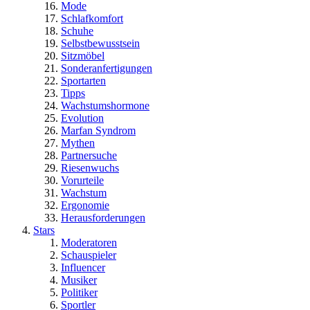
Mode
Schlafkomfort
Schuhe
Selbstbewusstsein
Sitzmöbel
Sonderanfertigungen
Sportarten
Tipps
Wachstumshormone
Evolution
Marfan Syndrom
Mythen
Partnersuche
Riesenwuchs
Vorurteile
Wachstum
Ergonomie
Herausforderungen
Stars
Moderatoren
Schauspieler
Influencer
Musiker
Politiker
Sportler