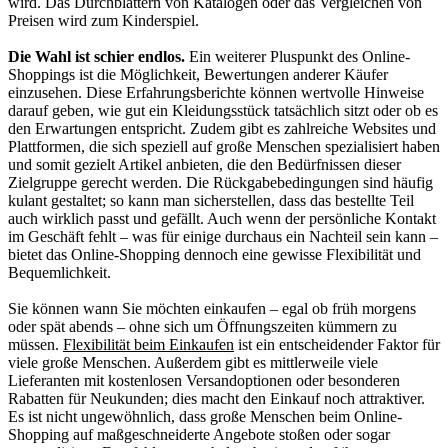
wird. Das Durchblättern von Katalogen oder das Vergleichen von
Preisen wird zum Kinderspiel.
Die Wahl ist schier endlos.
Ein weiterer Pluspunkt des Online-
Shoppings ist die Möglichkeit, Bewertungen anderer Käufer
einzusehen. Diese Erfahrungsberichte können wertvolle Hinweise
darauf geben, wie gut ein Kleidungsstück tatsächlich sitzt oder ob es
den Erwartungen entspricht. Zudem gibt es zahlreiche Websites und
Plattformen, die sich speziell auf große Menschen spezialisiert haben
und somit gezielt Artikel anbieten, die den Bedürfnissen dieser
Zielgruppe gerecht werden. Die Rückgabebedingungen sind häufig
kulant gestaltet; so kann man sicherstellen, dass das bestellte Teil
auch wirklich passt und gefällt. Auch wenn der persönliche Kontakt
im Geschäft fehlt – was für einige durchaus ein Nachteil sein kann –
bietet das Online-Shopping dennoch eine gewisse Flexibilität und
Bequemlichkeit.
Sie können wann Sie möchten einkaufen – egal ob früh morgens
oder spät abends – ohne sich um Öffnungszeiten kümmern zu
müssen.
Flexibilität beim Einkaufen
ist ein entscheidender Faktor für
viele große Menschen. Außerdem gibt es mittlerweile viele
Lieferanten mit kostenlosen Versandoptionen oder besonderen
Rabatten für Neukunden; dies macht den Einkauf noch attraktiver.
Es ist nicht ungewöhnlich, dass große Menschen beim Online-
Shopping auf maßgeschneiderte Angebote stoßen oder sogar