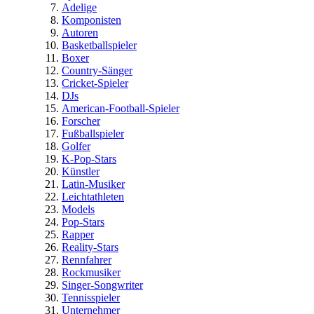
Adelige
Komponisten
Autoren
Basketballspieler
Boxer
Country-Sänger
Cricket-Spieler
DJs
American-Football-Spieler
Forscher
Fußballspieler
Golfer
K-Pop-Stars
Künstler
Latin-Musiker
Leichtathleten
Models
Pop-Stars
Rapper
Reality-Stars
Rennfahrer
Rockmusiker
Singer-Songwriter
Tennisspieler
Unternehmer