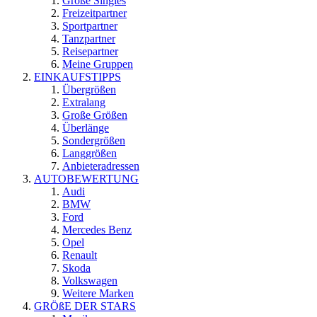
Große Singles
Freizeitpartner
Sportpartner
Tanzpartner
Reisepartner
Meine Gruppen
EINKAUFSTIPPS
Übergrößen
Extralang
Große Größen
Überlänge
Sondergrößen
Langgrößen
Anbieteradressen
AUTOBEWERTUNG
Audi
BMW
Ford
Mercedes Benz
Opel
Renault
Skoda
Volkswagen
Weitere Marken
GRÖßE DER STARS