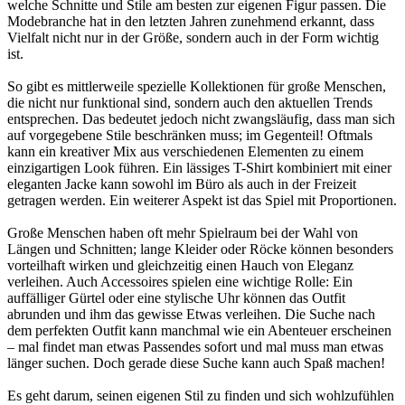
welche Schnitte und Stile am besten zur eigenen Figur passen. Die
Modebranche hat in den letzten Jahren zunehmend erkannt, dass
Vielfalt nicht nur in der Größe, sondern auch in der Form wichtig
ist.
So gibt es mittlerweile spezielle Kollektionen für große Menschen,
die nicht nur funktional sind, sondern auch den aktuellen Trends
entsprechen. Das bedeutet jedoch nicht zwangsläufig, dass man sich
auf vorgegebene Stile beschränken muss; im Gegenteil! Oftmals
kann ein kreativer Mix aus verschiedenen Elementen zu einem
einzigartigen Look führen. Ein lässiges T-Shirt kombiniert mit einer
eleganten Jacke kann sowohl im Büro als auch in der Freizeit
getragen werden. Ein weiterer Aspekt ist das Spiel mit Proportionen.
Große Menschen haben oft mehr Spielraum bei der Wahl von
Längen und Schnitten; lange Kleider oder Röcke können besonders
vorteilhaft wirken und gleichzeitig einen Hauch von Eleganz
verleihen. Auch Accessoires spielen eine wichtige Rolle: Ein
auffälliger Gürtel oder eine stylische Uhr können das Outfit
abrunden und ihm das gewisse Etwas verleihen. Die Suche nach
dem perfekten Outfit kann manchmal wie ein Abenteuer erscheinen
– mal findet man etwas Passendes sofort und mal muss man etwas
länger suchen. Doch gerade diese Suche kann auch Spaß machen!
Es geht darum, seinen eigenen Stil zu finden und sich wohlzufühlen