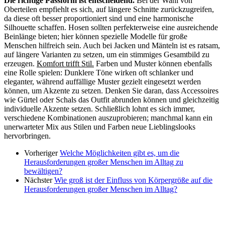
Die richtige Passform ist entscheidend.
Bei der Wahl von
Oberteilen empfiehlt es sich, auf längere Schnitte zurückzugreifen,
da diese oft besser proportioniert sind und eine harmonische
Silhouette schaffen. Hosen sollten perfekterweise eine ausreichende
Beinlänge bieten; hier können spezielle Modelle für große
Menschen hilfreich sein. Auch bei Jacken und Mänteln ist es ratsam,
auf längere Varianten zu setzen, um ein stimmiges Gesamtbild zu
erzeugen.
Komfort trifft Stil.
Farben und Muster können ebenfalls
eine Rolle spielen: Dunklere Töne wirken oft schlanker und
eleganter, während auffällige Muster gezielt eingesetzt werden
können, um Akzente zu setzen. Denken Sie daran, dass Accessoires
wie Gürtel oder Schals das Outfit abrunden können und gleichzeitig
individuelle Akzente setzen. Schließlich lohnt es sich immer,
verschiedene Kombinationen auszuprobieren; manchmal kann ein
unerwarteter Mix aus Stilen und Farben neue Lieblingslooks
hervorbringen.
Vorheriger
Welche Möglichkeiten gibt es, um die
Herausforderungen großer Menschen im Alltag zu
bewältigen?
Nächster
Wie groß ist der Einfluss von Körpergröße auf die
Herausforderungen großer Menschen im Alltag?