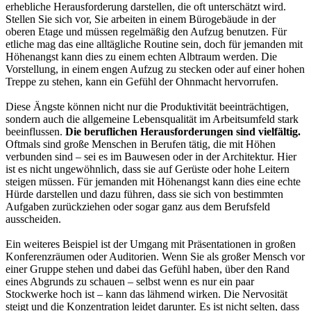
erhebliche Herausforderung darstellen, die oft unterschätzt wird.
Stellen Sie sich vor, Sie arbeiten in einem Bürogebäude in der
oberen Etage und müssen regelmäßig den Aufzug benutzen. Für
etliche mag das eine alltägliche Routine sein, doch für jemanden mit
Höhenangst kann dies zu einem echten Albtraum werden. Die
Vorstellung, in einem engen Aufzug zu stecken oder auf einer hohen
Treppe zu stehen, kann ein Gefühl der Ohnmacht hervorrufen.
Diese Ängste können nicht nur die Produktivität beeinträchtigen,
sondern auch die allgemeine Lebensqualität im Arbeitsumfeld stark
beeinflussen.
Die beruflichen Herausforderungen sind vielfältig.
Oftmals sind große Menschen in Berufen tätig, die mit Höhen
verbunden sind – sei es im Bauwesen oder in der Architektur. Hier
ist es nicht ungewöhnlich, dass sie auf Gerüste oder hohe Leitern
steigen müssen. Für jemanden mit Höhenangst kann dies eine echte
Hürde darstellen und dazu führen, dass sie sich von bestimmten
Aufgaben zurückziehen oder sogar ganz aus dem Berufsfeld
ausscheiden.
Ein weiteres Beispiel ist der Umgang mit Präsentationen in großen
Konferenzräumen oder Auditorien. Wenn Sie als großer Mensch vor
einer Gruppe stehen und dabei das Gefühl haben, über den Rand
eines Abgrunds zu schauen – selbst wenn es nur ein paar
Stockwerke hoch ist – kann das lähmend wirken. Die Nervosität
steigt und die Konzentration leidet darunter. Es ist nicht selten, dass