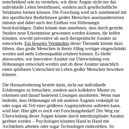
entscheidend sein zu verstehen, wie diese Ängste nicht nur das
individuelle Leben beeinflussen, sondern auch gesellschaftliche
Strukturen formen können. Die Forschung wird sich zunehmend mit
den spezifischen Bedürfnissen großer Menschen auseinandersetzen
müssen und dabei auch den Einfluss von Höhenangst
berücksichtigen. Dabei könnte man annehmen, dass durch gezielte
Studien neue Erkenntnisse gewonnen werden können, die helfen
könnten, sowohl präventive als auch therapeutische Ansätze zu
entwickeln.
Ein besseres Verständnis
dieser Thematik könnte dazu
führen, dass große Menschen in ihrem Alltag weniger eingeschränkt
werden und mehr Lebensqualität erfahren können. Es bleibt
abzuwarten, wie innovative Ansätze zur Überwindung von
Höhenangst entwickelt werden und ob diese Ansätze tatsächlich
einen spürbaren Unterschied im Leben großer Menschen bewirken
können.
Die Herausforderung besteht darin, nicht nur individuelle
Erfahrungen zu betrachten, sondern auch kollektive Muster zu
erkennen und darauf basierend Lösungen anzubieten. Wenn man
bedenkt, dass Höhenangst oft mit anderen Ängsten verknüpft ist
oder sogar als Teil eines größeren Angstsyndroms auftreten kann,
wird klar: Hier gibt es noch viel Forschungsbedarf! Der Weg zur
Überwindung dieser Ängste könnte durch interdisziplinäre Ansätze
geebnet werden – Psychologen könnten Hand in Hand mit
Architekten arbeiten oder sogar Technologen einbeziehen. So