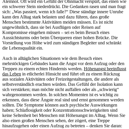
Atemnot. Oft wird ein Gefühl der Ohnmacht verspürt, das einen wie
ein schwerer Stein niederdrückt. Die Gedanken rasen und man fragt
sich: „Was passiert, wenn ich falle?“ Diese ständige innere Unruhe
kann den Alltag stark belasten und dazu führen, dass große
Menschen bestimmte Aktivitäten meiden müssen. Es ist nicht
ungewöhnlich, dass sie bei Ausflügen oder Reisen auf
Kompromisse eingehen müssen – sei es beim Besuch eines
Aussichtsturms oder beim Überqueren einer hohen Brücke. Die
Vorstellung von Höhe wird zum ständigen Begleiter und schränkt
die Lebensqualität ein.
Auch in alltäglichen Situationen wie dem Besuch eines
mehrstöckigen Gebäudes kann die Angst vor dem Aufzug oder den
Treppen zu einem echten Hindernis werden.
Höhenangst beeinflusst
das Leben
in etlicherlei Hinsicht und führt oft zu einem Rückzug
aus sozialen Aktivitäten oder Freizeitgestaltungen, die andere als
selbstverständlich erachten würden. Das Gefühl der Isolation kann
sich verstärken; man möchte nicht auffallen oder als „schwierig“
wahrgenommen werden. In solchen Momenten ist es wichtig zu
erkennen, dass diese Ängste real sind und ernst genommen werden
sollten. Die Symptome können auch psychische Auswirkungen
haben; Schlaflosigkeit oder Konzentrationsschwierigkeiten sind
keine Seltenheit bei Menschen mit Höhenangst im Alltag. Wenn Sie
also einen großen Menschen sehen, der zögert, eine Treppe
hinaufzugehen oder einen Aufzug zu betreten – denken Sie daran: