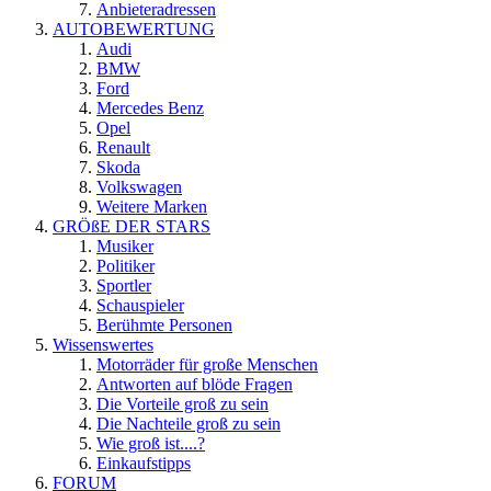
Anbieteradressen
AUTOBEWERTUNG
Audi
BMW
Ford
Mercedes Benz
Opel
Renault
Skoda
Volkswagen
Weitere Marken
GRÖßE DER STARS
Musiker
Politiker
Sportler
Schauspieler
Berühmte Personen
Wissenswertes
Motorräder für große Menschen
Antworten auf blöde Fragen
Die Vorteile groß zu sein
Die Nachteile groß zu sein
Wie groß ist....?
Einkaufstipps
FORUM