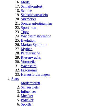
Mode
Schlafkomfort
Schuhe
Selbstbewusstsein
Sitzmöbel
Sonderanfertigungen
Sportarten
Tipps
Wachstumshormone
Evolution
Marfan Syndrom
Mythen
Partnersuche
Riesenwuchs
Vorurteile
Wachstum
Ergonomie
Herausforderungen
Stars
Moderatoren
Schauspieler
Influencer
Musiker
Politiker
Sportler