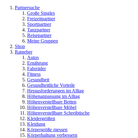
Partnersuche
Große Singles
Freizeitpartner
Sportpartner
Tanzpartner
Reisepartner
Meine Gruppen
Shop
Ratgeber
Autos
Ernährung
Fahrräder
Fitness
Gesundheit
Gesundheitliche Vorteile
Herausforderungen im Alltag
Höhenanpassung im Alltag
Höhenverstellbare Betten
Höhenverstellbare Möbel
Höhenverstellbare Schreibtische
Kleidergrößen
Kleidung
Körpergröße messen
Körperhaltung verbessern