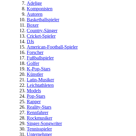
Adelige
Komponisten
Autoren
Basketballspieler
Boxer
Country-Sänger
Cricket-Spieler
DJs
American-Football-Spieler
Forscher
Fußballspieler
Golfer
K-Pop-Stars
Künstler
Latin-Musiker
Leichtathleten
Models
Pop-Stars
Rapper
Reality-Stars
Rennfahrer
Rockmusiker
Singer-Songwriter
Tennisspieler
Unternehmer