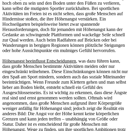
hoch oben zu sein und den Boden unter den Füßen zu verlieren,
kann selbst die mutigsten Sportler zurückhalten. Bei sportlichen
Aktivitäten im Freien ist es nicht selten, dass große Menschen auf
Hindernisse stoßen, die ihre Höhenangst verstärken. Ein
Hochseilgarten beispielsweise bietet zwar spannende
Herausforderungen, doch für jemanden mit Höhenangst kann der
Gedanke an schwingende Plattformen und wackelige Seile schnell
zur Qual werden. Auch beim Radfahren auf Brücken oder bei
Wanderungen in bergigen Regionen können plötzliche Steigungen
oder hohe Aussichtspunkte ein mulmiges Gefühl hervorrufen.
Höhenangst beeinflusst Entscheidungen
, was dazu führen kann,
dass große Menschen bestimmte Aktivitäten meiden oder nur
eingeschränkt teilnehmen. Diese Einschränkungen können nicht nur
den Spaß am Sport mindern, sondern auch das soziale Miteinander
beeinträchtigen. Wenn Freunde zum Klettern gehen und man selbst
lieber am Boden bleibt, entsteht schnell ein Gefühl des
Ausgeschlossenseins. Es ist wichtig zu erkennen, dass diese Ängste
real sind und ernst genommen werden sollten. Oftmals wird
angenommen, dass große Menschen aufgrund ihrer Körpergröße
weniger anfällig für Höhenangst sind; jedoch zeigt die Realität ein
anderes Bild: Die Angst vor der Höhe kennt keine körperlichen
Grenzen und kann jeden treffen – unabhängig von Größe oder
Statur. Daher ist es entscheidend für große Menschen mit
Höhenangst, Wege zu finden, um ihre sportlichen Ambitionen trotz