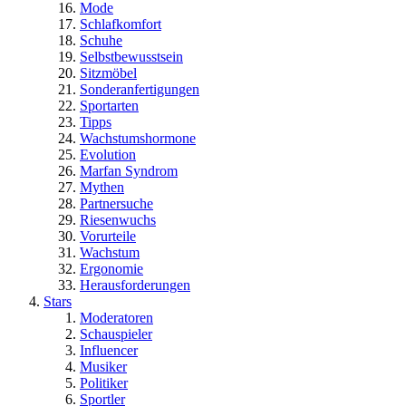
Mode
Schlafkomfort
Schuhe
Selbstbewusstsein
Sitzmöbel
Sonderanfertigungen
Sportarten
Tipps
Wachstumshormone
Evolution
Marfan Syndrom
Mythen
Partnersuche
Riesenwuchs
Vorurteile
Wachstum
Ergonomie
Herausforderungen
Stars
Moderatoren
Schauspieler
Influencer
Musiker
Politiker
Sportler