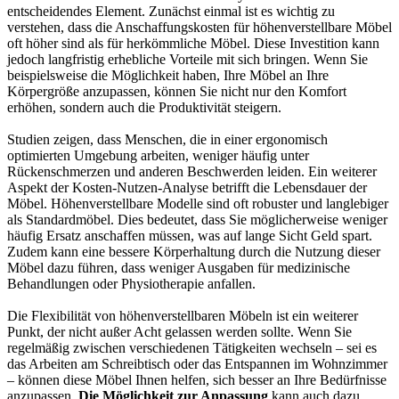
entscheidendes Element. Zunächst einmal ist es wichtig zu
verstehen, dass die Anschaffungskosten für höhenverstellbare Möbel
oft höher sind als für herkömmliche Möbel. Diese Investition kann
jedoch langfristig erhebliche Vorteile mit sich bringen. Wenn Sie
beispielsweise die Möglichkeit haben, Ihre Möbel an Ihre
Körpergröße anzupassen, können Sie nicht nur den Komfort
erhöhen, sondern auch die Produktivität steigern.
Studien zeigen, dass Menschen, die in einer ergonomisch
optimierten Umgebung arbeiten, weniger häufig unter
Rückenschmerzen und anderen Beschwerden leiden. Ein weiterer
Aspekt der Kosten-Nutzen-Analyse betrifft die Lebensdauer der
Möbel. Höhenverstellbare Modelle sind oft robuster und langlebiger
als Standardmöbel. Dies bedeutet, dass Sie möglicherweise weniger
häufig Ersatz anschaffen müssen, was auf lange Sicht Geld spart.
Zudem kann eine bessere Körperhaltung durch die Nutzung dieser
Möbel dazu führen, dass weniger Ausgaben für medizinische
Behandlungen oder Physiotherapie anfallen.
Die Flexibilität von höhenverstellbaren Möbeln ist ein weiterer
Punkt, der nicht außer Acht gelassen werden sollte. Wenn Sie
regelmäßig zwischen verschiedenen Tätigkeiten wechseln – sei es
das Arbeiten am Schreibtisch oder das Entspannen im Wohnzimmer
– können diese Möbel Ihnen helfen, sich besser an Ihre Bedürfnisse
anzupassen.
Die Möglichkeit zur Anpassung
kann auch dazu