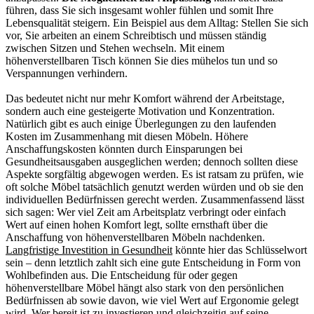
führen, dass Sie sich insgesamt wohler fühlen und somit Ihre
Lebensqualität steigern. Ein Beispiel aus dem Alltag: Stellen Sie sich
vor, Sie arbeiten an einem Schreibtisch und müssen ständig
zwischen Sitzen und Stehen wechseln. Mit einem
höhenverstellbaren Tisch können Sie dies mühelos tun und so
Verspannungen verhindern.
Das bedeutet nicht nur mehr Komfort während der Arbeitstage,
sondern auch eine gesteigerte Motivation und Konzentration.
Natürlich gibt es auch einige Überlegungen zu den laufenden
Kosten im Zusammenhang mit diesen Möbeln. Höhere
Anschaffungskosten könnten durch Einsparungen bei
Gesundheitsausgaben ausgeglichen werden; dennoch sollten diese
Aspekte sorgfältig abgewogen werden. Es ist ratsam zu prüfen, wie
oft solche Möbel tatsächlich genutzt werden würden und ob sie den
individuellen Bedürfnissen gerecht werden. Zusammenfassend lässt
sich sagen: Wer viel Zeit am Arbeitsplatz verbringt oder einfach
Wert auf einen hohen Komfort legt, sollte ernsthaft über die
Anschaffung von höhenverstellbaren Möbeln nachdenken.
Langfristige Investition in Gesundheit
könnte hier das Schlüsselwort
sein – denn letztlich zahlt sich eine gute Entscheidung in Form von
Wohlbefinden aus. Die Entscheidung für oder gegen
höhenverstellbare Möbel hängt also stark von den persönlichen
Bedürfnissen ab sowie davon, wie viel Wert auf Ergonomie gelegt
wird. Wer bereit ist zu investieren und gleichzeitig auf seine