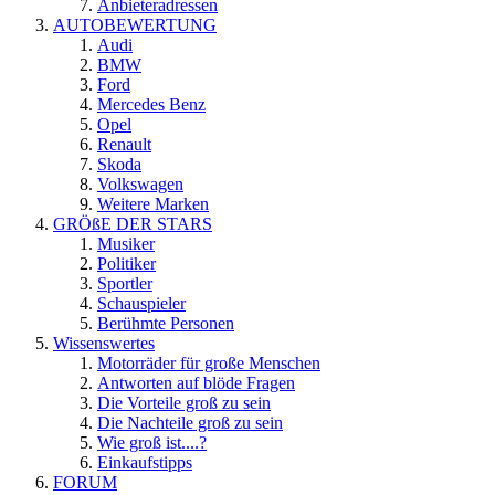
Anbieteradressen
AUTOBEWERTUNG
Audi
BMW
Ford
Mercedes Benz
Opel
Renault
Skoda
Volkswagen
Weitere Marken
GRÖßE DER STARS
Musiker
Politiker
Sportler
Schauspieler
Berühmte Personen
Wissenswertes
Motorräder für große Menschen
Antworten auf blöde Fragen
Die Vorteile groß zu sein
Die Nachteile groß zu sein
Wie groß ist....?
Einkaufstipps
FORUM