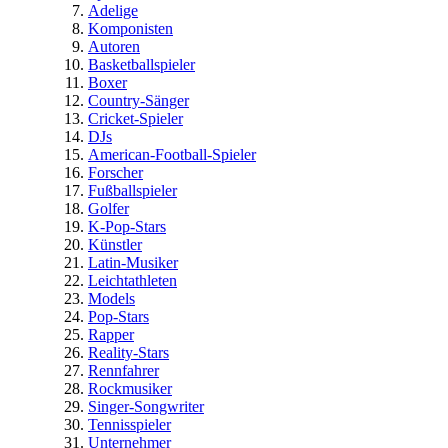
Adelige
Komponisten
Autoren
Basketballspieler
Boxer
Country-Sänger
Cricket-Spieler
DJs
American-Football-Spieler
Forscher
Fußballspieler
Golfer
K-Pop-Stars
Künstler
Latin-Musiker
Leichtathleten
Models
Pop-Stars
Rapper
Reality-Stars
Rennfahrer
Rockmusiker
Singer-Songwriter
Tennisspieler
Unternehmer