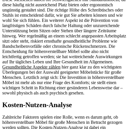
diese häufig nicht ausreichend Platz bieten oder ergonomisch
ungünstig gestaltet sind. Die richtige Höhe des Schreibtisches oder
Stuhls ist entscheidend dafür, wie gut Sie arbeiten können und wie
wohl Sie sich fühlen. Ein weiterer Aspekt ist die Prävention von
langfristigen Schäden durch falsche Haltung oder unzureichende
Unterstützung beim Sitzen oder Stehen über längere Zeiträume
hinweg. Wer regelmäßig an einem schlecht angepassten Arbeitsplatz
sitzt oder steht, riskiert ernsthafte gesundheitliche Probleme wie
Bandscheibenvorfälle oder chronische Rückenschmerzen. Die
Entscheidung für höhenverstellbare Möbel sollte also nicht
leichtfertig getroffen werden; sie hat weitreichende Auswirkungen
auf Ihr tägliches Leben und Ihre Gesundheit im Allgemeinen.
Gesundheitliche Aspekte zählen
hier ganz klar zu den wichtigsten
Überlegungen bei der Auswahl geeigneter Möbelstücke für große
Menschen. Letztlich zeigt sich: Die Investition in höhenverstellbare
Möbel ist mehr als nur eine Frage des Komforts; sie stellt einen
wichtigen Schritt in Richtung einer gesünderen Lebensweise dar –
sowohl physisch als auch psychisch gesehen.
Kosten-Nutzen-Analyse
Zahlreiche Faktoren spielen eine Rolle, wenn es darum geht, ob
höhenverstellbare Möbel für große Menschen in Betracht gezogen
werden sollten. Die Kosten-Nutzen-Analyse ist dabei ein