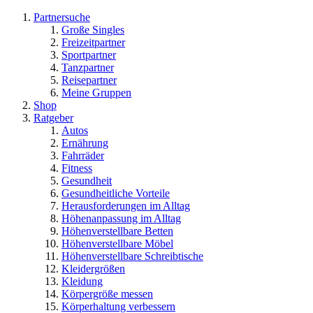
Partnersuche
Große Singles
Freizeitpartner
Sportpartner
Tanzpartner
Reisepartner
Meine Gruppen
Shop
Ratgeber
Autos
Ernährung
Fahrräder
Fitness
Gesundheit
Gesundheitliche Vorteile
Herausforderungen im Alltag
Höhenanpassung im Alltag
Höhenverstellbare Betten
Höhenverstellbare Möbel
Höhenverstellbare Schreibtische
Kleidergrößen
Kleidung
Körpergröße messen
Körperhaltung verbessern