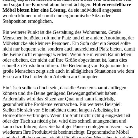
und sogar Ihre Konzentration beeinträchtigen.
Höhenverstellbare
Möbel bieten hier eine Lösung
, da sie individuell angepasst
werden können und somit eine ergonomische Sitz- oder
Stehposition ermöglichen.
Ein weiterer Punkt ist die Gestaltung des Wohnraums. Große
Menschen benötigen oft mehr Platz und eine andere Anordnung der
Möbelstücke als kleinere Personen. Ein Sofa oder ein Sessel sollte
nicht nur bequem sein, sondern auch ausreichend Platz bieten, damit
die Beine nicht eingeengt werden. Wenn Sie in einem Raum leben
oder arbeiten, der nicht auf Ihre Größe abgestimmt ist, kann dies
schnell zu Frustration führen. Die Bedeutung von Ergonomie für
große Menschen zeigt sich auch in alltäglichen Situationen wie dem
Essen am Tisch oder dem Arbeiten am Computer.
Ein Tisch sollte so hoch sein, dass die Arme entspannt aufliegen
können und die Beine genügend Bewegungsfreiheit haben.
Andernfalls wird das Sitzen zur Qual und kann langfristig
gesundheitliche Probleme verursachen. Ein weiteres Beispiel:
Stellen Sie sich vor, Sie möchten einen langen Arbeitstag im
Homeoffice verbringen. Wenn Ihr Stuhl nicht richtig eingestellt ist
oder der Tisch zu niedrig ist, wird dies schnell unangenehm und
kann dazu führen, dass Sie häufiger Pausen einlegen müssen – was
wiederum Ihre Produktivität beeinträchtigt. Ergonomische Möbel
sind deshalb besonders wichtig für alle großen Menschen in solchen