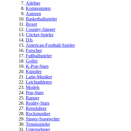
Adelige
Komponisten
Autoren
Basketballspieler
Boxer
Country-Sänger
Cricket-Spieler
DJs
American-Football-Spieler
Forscher
Fußballspieler
Golfer
K-Pop-Stars
Künstler
Latin-Musiker
Leichtathleten
Models
Pop-Stars
Rapper
Reality-Stars
Rennfahrer
Rockmusiker
Singer-Songwriter
Tennisspieler
Unternehmer