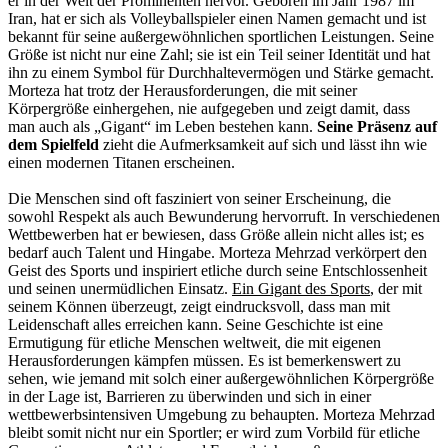
er in der Welt der Prominenten hervor. Geboren im Jahr 1987 im
Iran, hat er sich als Volleyballspieler einen Namen gemacht und ist
bekannt für seine außergewöhnlichen sportlichen Leistungen. Seine
Größe ist nicht nur eine Zahl; sie ist ein Teil seiner Identität und hat
ihn zu einem Symbol für Durchhaltevermögen und Stärke gemacht.
Morteza hat trotz der Herausforderungen, die mit seiner
Körpergröße einhergehen, nie aufgegeben und zeigt damit, dass
man auch als „Gigant“ im Leben bestehen kann.
Seine Präsenz auf
dem Spielfeld
zieht die Aufmerksamkeit auf sich und lässt ihn wie
einen modernen Titanen erscheinen.
Die Menschen sind oft fasziniert von seiner Erscheinung, die
sowohl Respekt als auch Bewunderung hervorruft. In verschiedenen
Wettbewerben hat er bewiesen, dass Größe allein nicht alles ist; es
bedarf auch Talent und Hingabe. Morteza Mehrzad verkörpert den
Geist des Sports und inspiriert etliche durch seine Entschlossenheit
und seinen unermüdlichen Einsatz.
Ein Gigant des Sports
, der mit
seinem Können überzeugt, zeigt eindrucksvoll, dass man mit
Leidenschaft alles erreichen kann. Seine Geschichte ist eine
Ermutigung für etliche Menschen weltweit, die mit eigenen
Herausforderungen kämpfen müssen. Es ist bemerkenswert zu
sehen, wie jemand mit solch einer außergewöhnlichen Körpergröße
in der Lage ist, Barrieren zu überwinden und sich in einer
wettbewerbsintensiven Umgebung zu behaupten. Morteza Mehrzad
bleibt somit nicht nur ein Sportler; er wird zum Vorbild für etliche