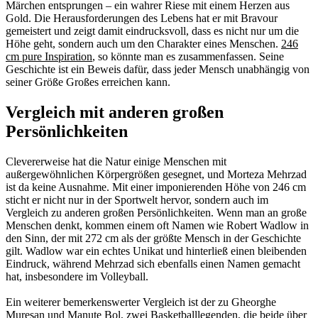
Märchen entsprungen – ein wahrer Riese mit einem Herzen aus
Gold. Die Herausforderungen des Lebens hat er mit Bravour
gemeistert und zeigt damit eindrucksvoll, dass es nicht nur um die
Höhe geht, sondern auch um den Charakter eines Menschen.
246
cm pure Inspiration
, so könnte man es zusammenfassen. Seine
Geschichte ist ein Beweis dafür, dass jeder Mensch unabhängig von
seiner Größe Großes erreichen kann.
Vergleich mit anderen großen
Persönlichkeiten
Clevererweise hat die Natur einige Menschen mit
außergewöhnlichen Körpergrößen gesegnet, und Morteza Mehrzad
ist da keine Ausnahme. Mit einer imponierenden Höhe von 246 cm
sticht er nicht nur in der Sportwelt hervor, sondern auch im
Vergleich zu anderen großen Persönlichkeiten. Wenn man an große
Menschen denkt, kommen einem oft Namen wie Robert Wadlow in
den Sinn, der mit 272 cm als der größte Mensch in der Geschichte
gilt. Wadlow war ein echtes Unikat und hinterließ einen bleibenden
Eindruck, während Mehrzad sich ebenfalls einen Namen gemacht
hat, insbesondere im Volleyball.
Ein weiterer bemerkenswerter Vergleich ist der zu Gheorghe
Mureșan und Manute Bol, zwei Basketballlegenden, die beide über