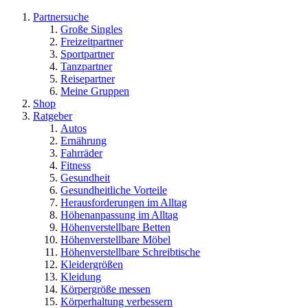
Partnersuche
Große Singles
Freizeitpartner
Sportpartner
Tanzpartner
Reisepartner
Meine Gruppen
Shop
Ratgeber
Autos
Ernährung
Fahrräder
Fitness
Gesundheit
Gesundheitliche Vorteile
Herausforderungen im Alltag
Höhenanpassung im Alltag
Höhenverstellbare Betten
Höhenverstellbare Möbel
Höhenverstellbare Schreibtische
Kleidergrößen
Kleidung
Körpergröße messen
Körperhaltung verbessern