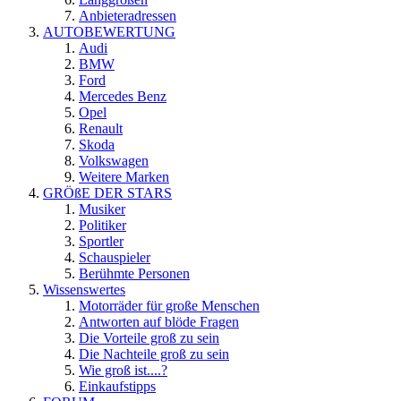
Anbieteradressen
AUTOBEWERTUNG
Audi
BMW
Ford
Mercedes Benz
Opel
Renault
Skoda
Volkswagen
Weitere Marken
GRÖßE DER STARS
Musiker
Politiker
Sportler
Schauspieler
Berühmte Personen
Wissenswertes
Motorräder für große Menschen
Antworten auf blöde Fragen
Die Vorteile groß zu sein
Die Nachteile groß zu sein
Wie groß ist....?
Einkaufstipps