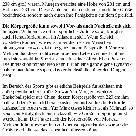
230 cm groß waren. Mureșan erreichte eine Höhe von 231 cm und
Bol sogar 231 cm. Diese Athleten haben nicht nur durch ihre Größe
beeindruckt, sondern auch durch ihre Fähigkeiten auf dem Spielfeld.
Die Körpergröße kann sowohl Vor- als auch Nachteile mit sich
bringen.
Während sie oft für sportliche Vorteile sorgt, bringt sie
auch Herausforderungen im Alltag mit sich. Wenn Sie sich
vorstellen können, wie es ist, über die meisten Menschen
hinwegzusehen – das ist eine ganz andere Perspektive! Morteza
Mehrzad hat diese Sichtweise in seinem Leben verinnerlicht und
nutzt sie sowohl im Sport als auch in seiner öffentlichen Präsenz.
Die Interaktion mit anderen kann für ihn eine ganz eigene Dynamik
haben; man könnte sagen, dass er buchstäblich über den Dingen
steht.
Im Bereich des Sports gibt es etliche Beispiele für Athleten mit
außergewöhnlicher Größe. So war Yao Ming ein weiterer
Basketballspieler aus China, dessen Körpergröße von 229 cm ihm
half, auf dem Spielfeld herauszustechen und zahlreiche Rekorde
aufzustellen. Auch wenn Yao Ming etwas kleiner ist als Mehrzad, so
zeigt sein Erfolg doch eindrucksvoll, wie Größe im Sport genutzt
werden kann. Die Frage nach der Körpergröße von Morteza
Mehrzad führt unweigerlich zu Überlegungen darüber, wie solche
Größenverhältnisse das Leben beeinflussen können.