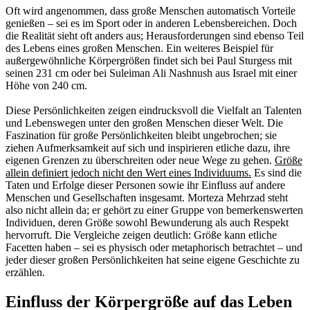
Oft wird angenommen, dass große Menschen automatisch Vorteile
genießen – sei es im Sport oder in anderen Lebensbereichen. Doch
die Realität sieht oft anders aus; Herausforderungen sind ebenso Teil
des Lebens eines großen Menschen. Ein weiteres Beispiel für
außergewöhnliche Körpergrößen findet sich bei Paul Sturgess mit
seinen 231 cm oder bei Suleiman Ali Nashnush aus Israel mit einer
Höhe von 240 cm.
Diese Persönlichkeiten zeigen eindrucksvoll die Vielfalt an Talenten
und Lebenswegen unter den großen Menschen dieser Welt. Die
Faszination für große Persönlichkeiten bleibt ungebrochen; sie
ziehen Aufmerksamkeit auf sich und inspirieren etliche dazu, ihre
eigenen Grenzen zu überschreiten oder neue Wege zu gehen.
Größe
allein definiert jedoch nicht den Wert eines Individuums.
Es sind die
Taten und Erfolge dieser Personen sowie ihr Einfluss auf andere
Menschen und Gesellschaften insgesamt. Morteza Mehrzad steht
also nicht allein da; er gehört zu einer Gruppe von bemerkenswerten
Individuen, deren Größe sowohl Bewunderung als auch Respekt
hervorruft. Die Vergleiche zeigen deutlich: Größe kann etliche
Facetten haben – sei es physisch oder metaphorisch betrachtet – und
jeder dieser großen Persönlichkeiten hat seine eigene Geschichte zu
erzählen.
Einfluss der Körpergröße auf das Leben