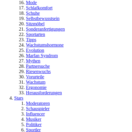
Mode
Schlafkomfort
Schuhe
Selbstbewusstsein
Sitzmöbel
Sonderanfertigungen
Sportarten
Tipps
Wachstumshormone
Evolution
Marfan Syndrom
Mythen
Partnersuche
Riesenwuchs
Vorurteile
Wachstum
Ergonomie
Herausforderungen
Stars
Moderatoren
Schauspieler
Influencer
Musiker
Politiker
Sportler