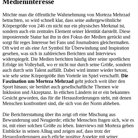
Medieninteresse
Möchte man die öffentliche Wahrnehmung von Morteza Mehrzad
betrachten, so wird schnell klar, dass seine außergewöhnliche
Körpergröße von 246 cm nicht nur ein physisches Merkmal ist,
sondern auch ein zentrales Element seiner Identität darstellt. Diese
imponierende Statur hat ihn in den Fokus der Medien gerückt und
sorgt für reges Interesse bei Fans und Journalisten gleichermaßen.
Oft wird er als eine Art Symbol für Überwindung und Inspiration
gesehen, was sich in zahlreichen Berichten und Interviews
widerspiegelt. Die Medien berichten häufig über seine sportlichen
Erfolge im Volleyball, wo er nicht nur durch seine Größe, sondern
auch durch sein Talent auffällt. Dabei wird immer wieder betont,
wie sehr seine Körpergröße ihm Vorteile im Spiel verschafft.
Die
Faszination um Morteza Mehrzad
geht jedoch weit über den
Sport hinaus; sie berührt auch gesellschaftliche Themen wie
Inklusion und Akzeptanz. In etlichen Ländern ist er ein bekanntes
Gesicht geworden, das für die Herausforderungen steht, mit denen
Menschen konfrontiert sind, die sich von der Norm abheben.
Die Berichterstattung über ihn zeigt oft eine Mischung aus
Bewunderung und Neugierde; etliche Menschen fragen sich, wie es
ist, mit einer solchen Größe zu leben. Interviews mit Morteza geben
Einblicke in seinen Alltag und zeigen auf, dass trotz der
Herausforderungen auch etliche positive Aspekte mit seiner