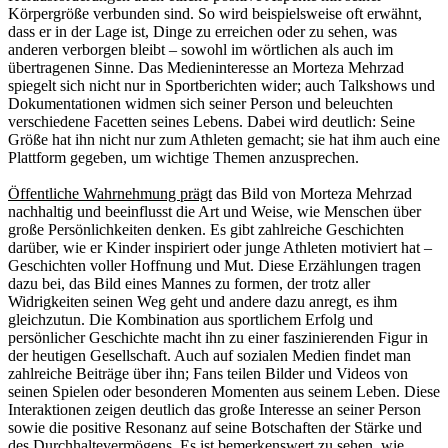
Körpergröße verbunden sind. So wird beispielsweise oft erwähnt,
dass er in der Lage ist, Dinge zu erreichen oder zu sehen, was
anderen verborgen bleibt – sowohl im wörtlichen als auch im
übertragenen Sinne. Das Medieninteresse an Morteza Mehrzad
spiegelt sich nicht nur in Sportberichten wider; auch Talkshows und
Dokumentationen widmen sich seiner Person und beleuchten
verschiedene Facetten seines Lebens. Dabei wird deutlich: Seine
Größe hat ihn nicht nur zum Athleten gemacht; sie hat ihm auch eine
Plattform gegeben, um wichtige Themen anzusprechen.
Öffentliche Wahrnehmung prägt
das Bild von Morteza Mehrzad
nachhaltig und beeinflusst die Art und Weise, wie Menschen über
große Persönlichkeiten denken. Es gibt zahlreiche Geschichten
darüber, wie er Kinder inspiriert oder junge Athleten motiviert hat –
Geschichten voller Hoffnung und Mut. Diese Erzählungen tragen
dazu bei, das Bild eines Mannes zu formen, der trotz aller
Widrigkeiten seinen Weg geht und andere dazu anregt, es ihm
gleichzutun. Die Kombination aus sportlichem Erfolg und
persönlicher Geschichte macht ihn zu einer faszinierenden Figur in
der heutigen Gesellschaft. Auch auf sozialen Medien findet man
zahlreiche Beiträge über ihn; Fans teilen Bilder und Videos von
seinen Spielen oder besonderen Momenten aus seinem Leben. Diese
Interaktionen zeigen deutlich das große Interesse an seiner Person
sowie die positive Resonanz auf seine Botschaften der Stärke und
des Durchhaltevermögens. Es ist bemerkenswert zu sehen, wie