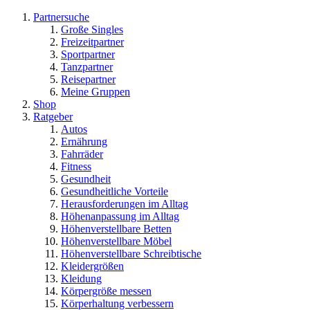
Partnersuche
Große Singles
Freizeitpartner
Sportpartner
Tanzpartner
Reisepartner
Meine Gruppen
Shop
Ratgeber
Autos
Ernährung
Fahrräder
Fitness
Gesundheit
Gesundheitliche Vorteile
Herausforderungen im Alltag
Höhenanpassung im Alltag
Höhenverstellbare Betten
Höhenverstellbare Möbel
Höhenverstellbare Schreibtische
Kleidergrößen
Kleidung
Körpergröße messen
Körperhaltung verbessern