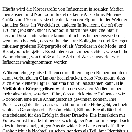
Häufig wird die Körpergröße von Influencern in sozialen Medien
thematisiert, und Noonoouri bildet da keine Ausnahme. Mit einer
Größe von 150 cm ist sie eine der kleineren Figuren in der Welt der
digitalen Stars. Im Vergleich zu anderen Influencern, die oft über
170 cm groß sind, sticht Noonoouri durch ihre zierliche Statur
hervor. Diese Unterschiede können durchaus bemerkenswert sein,
wenn man bedenkt, dass zahlreiche ihrer Kolleginnen und Kollegen
mit einer größeren Körpergröße oft als Vorbilder in der Mode- und
Beautybranche gelten. Es ist interessant zu beobachten, wie sich die
Wahrnehmung von Größe auf die Art und Weise auswirkt, wie
Influencer wahrgenommen werden.
Während einige große Influencer mit ihren langen Beinen und dem
damit verbundenen Glamour beeindrucken, zeigt Noonoouri, dass
auch eine kleinere Figur Charisma und Stil ausstrahlen kann.
Die
Vielfalt der Körpergrößen
wird in den sozialen Medien immer
mehr akzeptiert, was dazu führt, dass auch kleinere Influencer wie
Noonoouri eine treue Anhängerschaft gewinnen können. Ihre
Präsenz zeigt deutlich, dass es nicht nur um die Höhe geht; vielmehr
zählt das Gesamtpaket – Persönlichkeit, Stil und Kreativität sind
entscheidend für den Erfolg in dieser Branche. Die Interaktion mit
Followern ist für alle Influencer wichtig; bei Noonoouri spiegelt sich
dies in ihrem einzigartigen Ansatz wider. Sie hat es geschafft, ihre
Größe nicht als Nachteil zu sehen, sondern als Teil ihrer Identität zu