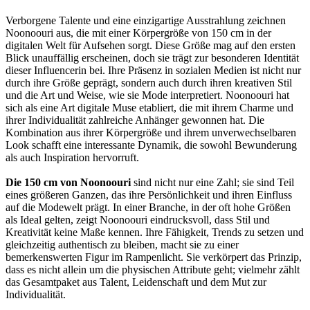
Verborgene Talente und eine einzigartige Ausstrahlung zeichnen
Noonoouri aus, die mit einer Körpergröße von 150 cm in der
digitalen Welt für Aufsehen sorgt. Diese Größe mag auf den ersten
Blick unauffällig erscheinen, doch sie trägt zur besonderen Identität
dieser Influencerin bei. Ihre Präsenz in sozialen Medien ist nicht nur
durch ihre Größe geprägt, sondern auch durch ihren kreativen Stil
und die Art und Weise, wie sie Mode interpretiert. Noonoouri hat
sich als eine Art digitale Muse etabliert, die mit ihrem Charme und
ihrer Individualität zahlreiche Anhänger gewonnen hat. Die
Kombination aus ihrer Körpergröße und ihrem unverwechselbaren
Look schafft eine interessante Dynamik, die sowohl Bewunderung
als auch Inspiration hervorruft.
Die 150 cm von Noonoouri
sind nicht nur eine Zahl; sie sind Teil
eines größeren Ganzen, das ihre Persönlichkeit und ihren Einfluss
auf die Modewelt prägt. In einer Branche, in der oft hohe Größen
als Ideal gelten, zeigt Noonoouri eindrucksvoll, dass Stil und
Kreativität keine Maße kennen. Ihre Fähigkeit, Trends zu setzen und
gleichzeitig authentisch zu bleiben, macht sie zu einer
bemerkenswerten Figur im Rampenlicht. Sie verkörpert das Prinzip,
dass es nicht allein um die physischen Attribute geht; vielmehr zählt
das Gesamtpaket aus Talent, Leidenschaft und dem Mut zur
Individualität.