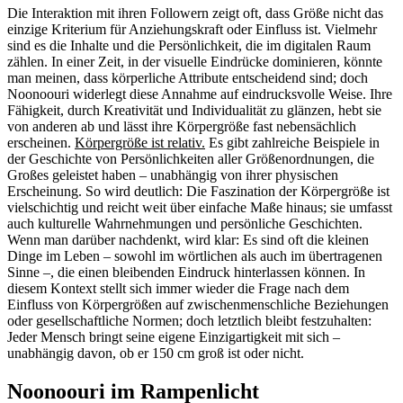
Die Interaktion mit ihren Followern zeigt oft, dass Größe nicht das
einzige Kriterium für Anziehungskraft oder Einfluss ist. Vielmehr
sind es die Inhalte und die Persönlichkeit, die im digitalen Raum
zählen. In einer Zeit, in der visuelle Eindrücke dominieren, könnte
man meinen, dass körperliche Attribute entscheidend sind; doch
Noonoouri widerlegt diese Annahme auf eindrucksvolle Weise. Ihre
Fähigkeit, durch Kreativität und Individualität zu glänzen, hebt sie
von anderen ab und lässt ihre Körpergröße fast nebensächlich
erscheinen.
Körpergröße ist relativ.
Es gibt zahlreiche Beispiele in
der Geschichte von Persönlichkeiten aller Größenordnungen, die
Großes geleistet haben – unabhängig von ihrer physischen
Erscheinung. So wird deutlich: Die Faszination der Körpergröße ist
vielschichtig und reicht weit über einfache Maße hinaus; sie umfasst
auch kulturelle Wahrnehmungen und persönliche Geschichten.
Wenn man darüber nachdenkt, wird klar: Es sind oft die kleinen
Dinge im Leben – sowohl im wörtlichen als auch im übertragenen
Sinne –, die einen bleibenden Eindruck hinterlassen können. In
diesem Kontext stellt sich immer wieder die Frage nach dem
Einfluss von Körpergrößen auf zwischenmenschliche Beziehungen
oder gesellschaftliche Normen; doch letztlich bleibt festzuhalten:
Jeder Mensch bringt seine eigene Einzigartigkeit mit sich –
unabhängig davon, ob er 150 cm groß ist oder nicht.
Noonoouri im Rampenlicht