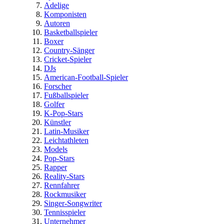
Adelige
Komponisten
Autoren
Basketballspieler
Boxer
Country-Sänger
Cricket-Spieler
DJs
American-Football-Spieler
Forscher
Fußballspieler
Golfer
K-Pop-Stars
Künstler
Latin-Musiker
Leichtathleten
Models
Pop-Stars
Rapper
Reality-Stars
Rennfahrer
Rockmusiker
Singer-Songwriter
Tennisspieler
Unternehmer