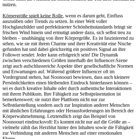
nutzen.
Körpergröße spielt keine Rolle
, wenn es darum geht, Einfluss
auszuüben oder Trends zu setzen. In einer Welt voller
Hochglanzbilder und perfektisierter Schönheitsstandards bringt sie
frischen Wind hinein und ermutigt andere dazu, sich selbst treu zu
bleiben – unabhängig von ihrer Körpergröße. Es ist faszinierend zu
sehen, wie sie mit ihrem Charme und ihrer Kreativität eine Nische
gefunden hat und dabei gleichzeitig ein positives Signal an ihre
Follower sendet: Jeder kann erfolgreich sein! Die Dynamik
zwischen verschiedenen Größen innerhalb der Influencer-Szene
zeigt auch aufschlussreiche Aspekte über gesellschaftliche Normen
und Erwartungen auf. Während größere Influencer oft im
Vordergrund stehen, hat Noonoouri bewiesen, dass auch kleinere
Persönlichkeiten einen bleibenden Eindruck hinterlassen können –
sei es durch kreative Inhalte oder durch authentische Interaktionen
mit ihrem Publikum. Ihre Fähigkeit zur Selbstpräsentation ist
bemerkenswert; sie nutzt ihre Plattform nicht nur zur
Selbstdarstellung sondern auch zur Inspiration anderer Menschen
mit ähnlichen Erfahrungen oder Herausforderungen im Bereich der
Körperwahrnehmung. Letztendlich zeigt das Beispiel von
Noonoouri eindrucksvoll: Es kommt nicht nur auf die Größe an –
vielmehr zählt das Herzblut hinter den Inhalten sowie die Fähigkeit
zur Verbindung mit anderen Menschen auf einer emotionalen
Ebene.