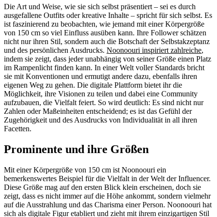
Die Art und Weise, wie sie sich selbst präsentiert – sei es durch
ausgefallene Outfits oder kreative Inhalte – spricht für sich selbst. Es
ist faszinierend zu beobachten, wie jemand mit einer Körpergröße
von 150 cm so viel Einfluss ausüben kann. Ihre Follower schätzen
nicht nur ihren Stil, sondern auch die Botschaft der Selbstakzeptanz
und des persönlichen Ausdrucks.
Noonoouri inspiriert zahlreiche
,
indem sie zeigt, dass jeder unabhängig von seiner Größe einen Platz
im Rampenlicht finden kann. In einer Welt voller Standards bricht
sie mit Konventionen und ermutigt andere dazu, ebenfalls ihren
eigenen Weg zu gehen. Die digitale Plattform bietet ihr die
Möglichkeit, ihre Visionen zu teilen und dabei eine Community
aufzubauen, die Vielfalt feiert. So wird deutlich: Es sind nicht nur
Zahlen oder Maßeinheiten entscheidend; es ist das Gefühl der
Zugehörigkeit und des Ausdrucks von Individualität in all ihren
Facetten.
Prominente und ihre Größen
Mit einer Körpergröße von 150 cm ist Noonoouri ein
bemerkenswertes Beispiel für die Vielfalt in der Welt der Influencer.
Diese Größe mag auf den ersten Blick klein erscheinen, doch sie
zeigt, dass es nicht immer auf die Höhe ankommt, sondern vielmehr
auf die Ausstrahlung und das Charisma einer Person. Noonoouri hat
sich als digitale Figur etabliert und zieht mit ihrem einzigartigen Stil