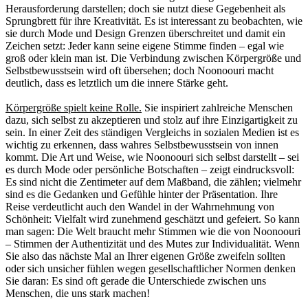
Herausforderung darstellen; doch sie nutzt diese Gegebenheit als
Sprungbrett für ihre Kreativität. Es ist interessant zu beobachten, wie
sie durch Mode und Design Grenzen überschreitet und damit ein
Zeichen setzt: Jeder kann seine eigene Stimme finden – egal wie
groß oder klein man ist. Die Verbindung zwischen Körpergröße und
Selbstbewusstsein wird oft übersehen; doch Noonoouri macht
deutlich, dass es letztlich um die innere Stärke geht.
Körpergröße spielt keine Rolle.
Sie inspiriert zahlreiche Menschen
dazu, sich selbst zu akzeptieren und stolz auf ihre Einzigartigkeit zu
sein. In einer Zeit des ständigen Vergleichs in sozialen Medien ist es
wichtig zu erkennen, dass wahres Selbstbewusstsein von innen
kommt. Die Art und Weise, wie Noonoouri sich selbst darstellt – sei
es durch Mode oder persönliche Botschaften – zeigt eindrucksvoll:
Es sind nicht die Zentimeter auf dem Maßband, die zählen; vielmehr
sind es die Gedanken und Gefühle hinter der Präsentation. Ihre
Reise verdeutlicht auch den Wandel in der Wahrnehmung von
Schönheit: Vielfalt wird zunehmend geschätzt und gefeiert. So kann
man sagen: Die Welt braucht mehr Stimmen wie die von Noonoouri
– Stimmen der Authentizität und des Mutes zur Individualität. Wenn
Sie also das nächste Mal an Ihrer eigenen Größe zweifeln sollten
oder sich unsicher fühlen wegen gesellschaftlicher Normen denken
Sie daran: Es sind oft gerade die Unterschiede zwischen uns
Menschen, die uns stark machen!