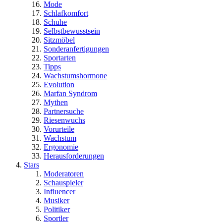
Mode
Schlafkomfort
Schuhe
Selbstbewusstsein
Sitzmöbel
Sonderanfertigungen
Sportarten
Tipps
Wachstumshormone
Evolution
Marfan Syndrom
Mythen
Partnersuche
Riesenwuchs
Vorurteile
Wachstum
Ergonomie
Herausforderungen
Stars
Moderatoren
Schauspieler
Influencer
Musiker
Politiker
Sportler