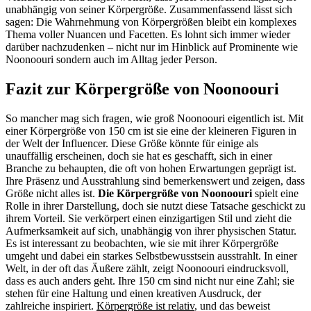
unabhängig von seiner Körpergröße. Zusammenfassend lässt sich
sagen: Die Wahrnehmung von Körpergrößen bleibt ein komplexes
Thema voller Nuancen und Facetten. Es lohnt sich immer wieder
darüber nachzudenken – nicht nur im Hinblick auf Prominente wie
Noonoouri sondern auch im Alltag jeder Person.
Fazit zur Körpergröße von Noonoouri
So mancher mag sich fragen, wie groß Noonoouri eigentlich ist. Mit
einer Körpergröße von 150 cm ist sie eine der kleineren Figuren in
der Welt der Influencer. Diese Größe könnte für einige als
unauffällig erscheinen, doch sie hat es geschafft, sich in einer
Branche zu behaupten, die oft von hohen Erwartungen geprägt ist.
Ihre Präsenz und Ausstrahlung sind bemerkenswert und zeigen, dass
Größe nicht alles ist.
Die Körpergröße von Noonoouri
spielt eine
Rolle in ihrer Darstellung, doch sie nutzt diese Tatsache geschickt zu
ihrem Vorteil. Sie verkörpert einen einzigartigen Stil und zieht die
Aufmerksamkeit auf sich, unabhängig von ihrer physischen Statur.
Es ist interessant zu beobachten, wie sie mit ihrer Körpergröße
umgeht und dabei ein starkes Selbstbewusstsein ausstrahlt. In einer
Welt, in der oft das Äußere zählt, zeigt Noonoouri eindrucksvoll,
dass es auch anders geht. Ihre 150 cm sind nicht nur eine Zahl; sie
stehen für eine Haltung und einen kreativen Ausdruck, der
zahlreiche inspiriert.
Körpergröße ist relativ
, und das beweist