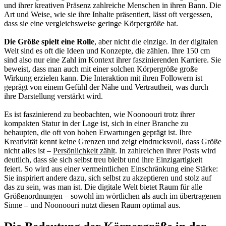
und ihrer kreativen Präsenz zahlreiche Menschen in ihren Bann. Die
Art und Weise, wie sie ihre Inhalte präsentiert, lässt oft vergessen,
dass sie eine vergleichsweise geringe Körpergröße hat.
Die Größe spielt eine Rolle
, aber nicht die einzige. In der digitalen
Welt sind es oft die Ideen und Konzepte, die zählen. Ihre 150 cm
sind also nur eine Zahl im Kontext ihrer faszinierenden Karriere. Sie
beweist, dass man auch mit einer solchen Körpergröße große
Wirkung erzielen kann. Die Interaktion mit ihren Followern ist
geprägt von einem Gefühl der Nähe und Vertrautheit, was durch
ihre Darstellung verstärkt wird.
Es ist faszinierend zu beobachten, wie Noonoouri trotz ihrer
kompakten Statur in der Lage ist, sich in einer Branche zu
behaupten, die oft von hohen Erwartungen geprägt ist. Ihre
Kreativität kennt keine Grenzen und zeigt eindrucksvoll, dass Größe
nicht alles ist –
Persönlichkeit zählt
. In zahlreichen ihrer Posts wird
deutlich, dass sie sich selbst treu bleibt und ihre Einzigartigkeit
feiert. So wird aus einer vermeintlichen Einschränkung eine Stärke:
Sie inspiriert andere dazu, sich selbst zu akzeptieren und stolz auf
das zu sein, was man ist. Die digitale Welt bietet Raum für alle
Größenordnungen – sowohl im wörtlichen als auch im übertragenen
Sinne – und Noonoouri nutzt diesen Raum optimal aus.