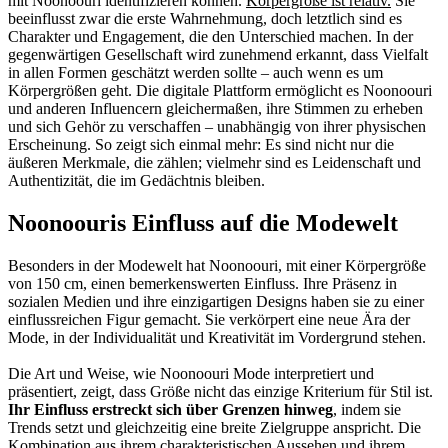
mit Noonoouri identifizieren können.
Körpergröße ist relativ.
Sie
beeinflusst zwar die erste Wahrnehmung, doch letztlich sind es
Charakter und Engagement, die den Unterschied machen. In der
gegenwärtigen Gesellschaft wird zunehmend erkannt, dass Vielfalt
in allen Formen geschätzt werden sollte – auch wenn es um
Körpergrößen geht. Die digitale Plattform ermöglicht es Noonoouri
und anderen Influencern gleichermaßen, ihre Stimmen zu erheben
und sich Gehör zu verschaffen – unabhängig von ihrer physischen
Erscheinung. So zeigt sich einmal mehr: Es sind nicht nur die
äußeren Merkmale, die zählen; vielmehr sind es Leidenschaft und
Authentizität, die im Gedächtnis bleiben.
Noonoouris Einfluss auf die Modewelt
Besonders in der Modewelt hat Noonoouri, mit einer Körpergröße
von 150 cm, einen bemerkenswerten Einfluss. Ihre Präsenz in
sozialen Medien und ihre einzigartigen Designs haben sie zu einer
einflussreichen Figur gemacht. Sie verkörpert eine neue Ära der
Mode, in der Individualität und Kreativität im Vordergrund stehen.
Die Art und Weise, wie Noonoouri Mode interpretiert und
präsentiert, zeigt, dass Größe nicht das einzige Kriterium für Stil ist.
Ihr Einfluss erstreckt sich über Grenzen hinweg
, indem sie
Trends setzt und gleichzeitig eine breite Zielgruppe anspricht. Die
Kombination aus ihrem charakteristischen Aussehen und ihrem