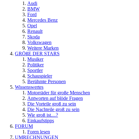
Audi
BMW
Ford
Mercedes Benz
Opel
Renault
Skoda
Volkswagen
Weitere Marken
GRÖßE DER STARS
Musiker
Politiker
Sportler
Schauspieler
Berühmte Personen
Wissenswertes
Motorräder für große Menschen
Antworten auf blöde Fragen
Die Vorteile groß zu sein
Die Nachteile groß zu sein
Wie groß ist....?
Einkaufstipps
FORUM
Foren lesen
UMRECHNUNGEN