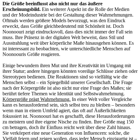
Die Größe beeinflusst also nicht nur das äußere
Erscheinungsbild.
Ein weiterer Aspekt ist die Rolle der Medien
und der Modeindustrie bei der Gestaltung dieser Wahrnehmungen.
Oftmals werden größere Models bevorzugt, was den Eindruck
erweckt, dass Größe gleichbedeutend mit Schönheit ist. Doch
Noonoouri zeigt eindrucksvoll, dass dies nicht immer der Fall sein
muss. Ihre Präsenz in der digitalen Welt beweist, dass Stil und
Ausstrahlung weit über körperliche Maße hinausgehen können. Es
ist interessant zu beobachten, wie unterschiedliche Menschen auf
Noonoouris Größe reagieren.
Einige bewundern ihren Mut und ihre Kreativität im Umgang mit
ihrer Statur; andere hingegen könnten voreilige Schlüsse ziehen oder
Stereotypen bedienen. Die Reaktionen sind so vielfältig wie die
Menschen selbst – ein Spiegelbild unserer Gesellschaft. Die Frage
nach der Körpergröße ist also nicht nur eine Frage des Maßes; sie
berührt tiefere Themen wie Identität und Selbstwahrnehmung.
Körpergröße prägt Wahrnehmung.
In einer Welt voller Vergleiche
kann es herausfordernd sein, sich selbst treu zu bleiben – besonders
wenn man in einem Umfeld agiert, das oft auf Äußerlichkeiten
fokussiert ist. Noonoouri hat es geschafft, diese Herausforderungen
zu meistern und ihre eigene Nische zu finden. Ihre Größe mag 150
cm betragen, doch ihr Einfluss reicht weit über diese Zahl hinaus.
Sie verkörpert eine neue Generation von Influencern: solche, die
Vielfalt feiern und zeigen wollen, dass jeder Mensch einzigartig ist –