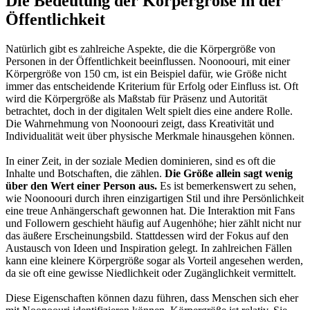
Die Bedeutung der Körpergröße in der
Öffentlichkeit
Natürlich gibt es zahlreiche Aspekte, die die Körpergröße von
Personen in der Öffentlichkeit beeinflussen. Noonoouri, mit einer
Körpergröße von 150 cm, ist ein Beispiel dafür, wie Größe nicht
immer das entscheidende Kriterium für Erfolg oder Einfluss ist. Oft
wird die Körpergröße als Maßstab für Präsenz und Autorität
betrachtet, doch in der digitalen Welt spielt dies eine andere Rolle.
Die Wahrnehmung von Noonoouri zeigt, dass Kreativität und
Individualität weit über physische Merkmale hinausgehen können.
In einer Zeit, in der soziale Medien dominieren, sind es oft die
Inhalte und Botschaften, die zählen.
Die Größe allein sagt wenig
über den Wert einer Person aus.
Es ist bemerkenswert zu sehen,
wie Noonoouri durch ihren einzigartigen Stil und ihre Persönlichkeit
eine treue Anhängerschaft gewonnen hat. Die Interaktion mit Fans
und Followern geschieht häufig auf Augenhöhe; hier zählt nicht nur
das äußere Erscheinungsbild. Stattdessen wird der Fokus auf den
Austausch von Ideen und Inspiration gelegt. In zahlreichen Fällen
kann eine kleinere Körpergröße sogar als Vorteil angesehen werden,
da sie oft eine gewisse Niedlichkeit oder Zugänglichkeit vermittelt.
Diese Eigenschaften können dazu führen, dass Menschen sich eher