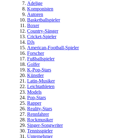
Adelige
Komponisten
Autoren
Basketballspieler
Boxer
Country-Sänger
Cricket-Spieler
DJs
American-Football-Spieler
Forscher
Fußballspieler
Golfer
K-Pop-Stars
Künstler
Latin-Musiker
Leichtathleten
Models
Pop-Stars
Rapper
Reality-Stars
Rennfahrer
Rockmusiker
Singer-Songwriter
Tennisspieler
Unternehmer