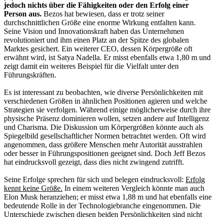
jedoch nichts über die Fähigkeiten oder den Erfolg einer
Person aus.
Bezos hat bewiesen, dass er trotz seiner
durchschnittlichen Größe eine enorme Wirkung entfalten kann.
Seine Vision und Innovationskraft haben das Unternehmen
revolutioniert und ihm einen Platz an der Spitze des globalen
Marktes gesichert. Ein weiterer CEO, dessen Körpergröße oft
erwähnt wird, ist Satya Nadella. Er misst ebenfalls etwa 1,80 m und
zeigt damit ein weiteres Beispiel für die Vielfalt unter den
Führungskräften.
Es ist interessant zu beobachten, wie diverse Persönlichkeiten mit
verschiedenen Größen in ähnlichen Positionen agieren und welche
Strategien sie verfolgen. Während einige möglicherweise durch ihre
physische Präsenz dominieren wollen, setzen andere auf Intelligenz
und Charisma. Die Diskussion um Körpergrößen könnte auch als
Spiegelbild gesellschaftlicher Normen betrachtet werden. Oft wird
angenommen, dass größere Menschen mehr Autorität ausstrahlen
oder besser in Führungspositionen geeignet sind. Doch Jeff Bezos
hat eindrucksvoll gezeigt, dass dies nicht zwingend zutrifft.
Seine Erfolge sprechen für sich und belegen eindrucksvoll:
Erfolg
kennt keine Größe.
In einem weiteren Vergleich könnte man auch
Elon Musk heranziehen; er misst etwa 1,88 m und hat ebenfalls eine
bedeutende Rolle in der Technologiebranche eingenommen. Die
Unterschiede zwischen diesen beiden Persönlichkeiten sind nicht