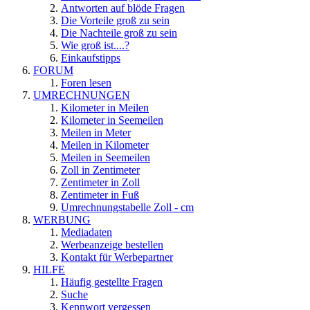
Antworten auf blöde Fragen
Die Vorteile groß zu sein
Die Nachteile groß zu sein
Wie groß ist....?
Einkaufstipps
FORUM
Foren lesen
UMRECHNUNGEN
Kilometer in Meilen
Kilometer in Seemeilen
Meilen in Meter
Meilen in Kilometer
Meilen in Seemeilen
Zoll in Zentimeter
Zentimeter in Zoll
Zentimeter in Fuß
Umrechnungstabelle Zoll - cm
WERBUNG
Mediadaten
Werbeanzeige bestellen
Kontakt für Werbepartner
HILFE
Häufig gestellte Fragen
Suche
Kennwort vergessen