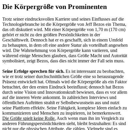
Die Körpergröße von Prominenten
Trotz seiner eindrucksvollen Karriere und seines Einflusses auf die
Technologiebranche ist die Körpergröße von Jeff Bezos ein Thema,
das oft diskutiert wird. Mit einer Körpergröße von 1,70 m (170 cm)
gehört er nicht zu den größten Persönlichkeiten in der
Geschäftswelt. Dennoch hat er es geschafft, sich in einem Umfeld
zu behaupten, in dem oft eine andere Statur als vorteilhaft angesehen
wird. Die Wahrnehmung von Körpergröße kann variieren, und
während einige Menschen glauben, dass Größe Macht und Autorität
symbolisiert, zeigt Bezos, dass dies nicht immer der Fall sein muss.
Seine Erfolge sprechen für sich.
Es ist interessant zu beobachten,
wie er trotz seiner durchschnittlichen Größe eine so herausragende
Präsenz entwickelt hat. Oftmals wird die Körpergröße als ein Faktor
betrachtet, der den ersten Eindruck beeinflusst; dennoch hat Bezos
durch seine Vision und Innovationskraft bewiesen, dass es vor allem
auf die inneren Werte ankommt. In zahlreichen Interviews und
öffentlichen Auftritten strahlt er Selbstbewusstsein aus und nutzt
seine Plattform effektiv. Seine Fähigkeit, komplexe Ideen einfach zu
kommunizieren und Menschen zu inspirieren, ist bemerkenswert.
Die Größe spielt keine Rolle.
Auch wenn man ihn im Vergleich zu
anderen Führungspersönlichkeiten sieht, bleibt festzuhalten: Es sind
nicht nur die physischen Attribute, die zählen. Vielmehr sind es