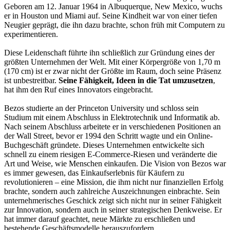
Geboren am 12. Januar 1964 in Albuquerque, New Mexico, wuchs
er in Houston und Miami auf. Seine Kindheit war von einer tiefen
Neugier geprägt, die ihn dazu brachte, schon früh mit Computern zu
experimentieren.
Diese Leidenschaft führte ihn schließlich zur Gründung eines der
größten Unternehmen der Welt. Mit einer Körpergröße von 1,70 m
(170 cm) ist er zwar nicht der Größte im Raum, doch seine Präsenz
ist unbestreitbar.
Seine Fähigkeit, Ideen in die Tat umzusetzen
,
hat ihm den Ruf eines Innovators eingebracht.
Bezos studierte an der Princeton University und schloss sein
Studium mit einem Abschluss in Elektrotechnik und Informatik ab.
Nach seinem Abschluss arbeitete er in verschiedenen Positionen an
der Wall Street, bevor er 1994 den Schritt wagte und ein Online-
Buchgeschäft gründete. Dieses Unternehmen entwickelte sich
schnell zu einem riesigen E-Commerce-Riesen und veränderte die
Art und Weise, wie Menschen einkaufen. Die Vision von Bezos war
es immer gewesen, das Einkaufserlebnis für Käufern zu
revolutionieren – eine Mission, die ihm nicht nur finanziellen Erfolg
brachte, sondern auch zahlreiche Auszeichnungen einbrachte. Sein
unternehmerisches Geschick zeigt sich nicht nur in seiner Fähigkeit
zur Innovation, sondern auch in seiner strategischen Denkweise. Er
hat immer darauf geachtet, neue Märkte zu erschließen und
bestehende Geschäftsmodelle herauszufordern.