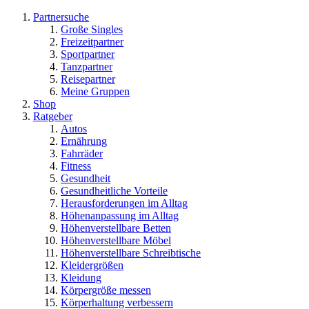
Partnersuche
Große Singles
Freizeitpartner
Sportpartner
Tanzpartner
Reisepartner
Meine Gruppen
Shop
Ratgeber
Autos
Ernährung
Fahrräder
Fitness
Gesundheit
Gesundheitliche Vorteile
Herausforderungen im Alltag
Höhenanpassung im Alltag
Höhenverstellbare Betten
Höhenverstellbare Möbel
Höhenverstellbare Schreibtische
Kleidergrößen
Kleidung
Körpergröße messen
Körperhaltung verbessern