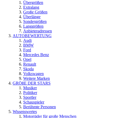
Übergrößen
Extralang
Große Größen
Überlänge
Sondergrößen
Langgrößen
Anbieteradressen
AUTOBEWERTUNG
Audi
BMW
Ford
Mercedes Benz
Opel
Renault
Skoda
Volkswagen
Weitere Marken
GRÖßE DER STARS
Musiker
Politiker
Sportler
Schauspieler
Berühmte Personen
Wissenswertes
Motorräder für große Menschen