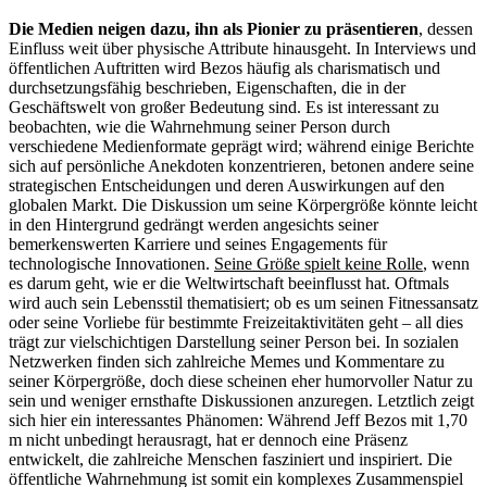
Die Medien neigen dazu, ihn als Pionier zu präsentieren
, dessen
Einfluss weit über physische Attribute hinausgeht. In Interviews und
öffentlichen Auftritten wird Bezos häufig als charismatisch und
durchsetzungsfähig beschrieben, Eigenschaften, die in der
Geschäftswelt von großer Bedeutung sind. Es ist interessant zu
beobachten, wie die Wahrnehmung seiner Person durch
verschiedene Medienformate geprägt wird; während einige Berichte
sich auf persönliche Anekdoten konzentrieren, betonen andere seine
strategischen Entscheidungen und deren Auswirkungen auf den
globalen Markt. Die Diskussion um seine Körpergröße könnte leicht
in den Hintergrund gedrängt werden angesichts seiner
bemerkenswerten Karriere und seines Engagements für
technologische Innovationen.
Seine Größe spielt keine Rolle
, wenn
es darum geht, wie er die Weltwirtschaft beeinflusst hat. Oftmals
wird auch sein Lebensstil thematisiert; ob es um seinen Fitnessansatz
oder seine Vorliebe für bestimmte Freizeitaktivitäten geht – all dies
trägt zur vielschichtigen Darstellung seiner Person bei. In sozialen
Netzwerken finden sich zahlreiche Memes und Kommentare zu
seiner Körpergröße, doch diese scheinen eher humorvoller Natur zu
sein und weniger ernsthafte Diskussionen anzuregen. Letztlich zeigt
sich hier ein interessantes Phänomen: Während Jeff Bezos mit 1,70
m nicht unbedingt herausragt, hat er dennoch eine Präsenz
entwickelt, die zahlreiche Menschen fasziniert und inspiriert. Die
öffentliche Wahrnehmung ist somit ein komplexes Zusammenspiel