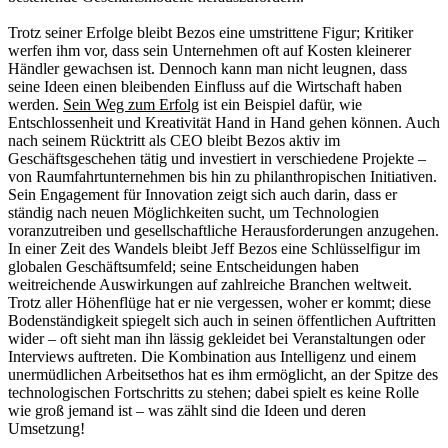
Trotz seiner Erfolge bleibt Bezos eine umstrittene Figur; Kritiker
werfen ihm vor, dass sein Unternehmen oft auf Kosten kleinerer
Händler gewachsen ist. Dennoch kann man nicht leugnen, dass
seine Ideen einen bleibenden Einfluss auf die Wirtschaft haben
werden.
Sein Weg zum Erfolg
ist ein Beispiel dafür, wie
Entschlossenheit und Kreativität Hand in Hand gehen können. Auch
nach seinem Rücktritt als CEO bleibt Bezos aktiv im
Geschäftsgeschehen tätig und investiert in verschiedene Projekte –
von Raumfahrtunternehmen bis hin zu philanthropischen Initiativen.
Sein Engagement für Innovation zeigt sich auch darin, dass er
ständig nach neuen Möglichkeiten sucht, um Technologien
voranzutreiben und gesellschaftliche Herausforderungen anzugehen.
In einer Zeit des Wandels bleibt Jeff Bezos eine Schlüsselfigur im
globalen Geschäftsumfeld; seine Entscheidungen haben
weitreichende Auswirkungen auf zahlreiche Branchen weltweit.
Trotz aller Höhenflüge hat er nie vergessen, woher er kommt; diese
Bodenständigkeit spiegelt sich auch in seinen öffentlichen Auftritten
wider – oft sieht man ihn lässig gekleidet bei Veranstaltungen oder
Interviews auftreten. Die Kombination aus Intelligenz und einem
unermüdlichen Arbeitsethos hat es ihm ermöglicht, an der Spitze des
technologischen Fortschritts zu stehen; dabei spielt es keine Rolle
wie groß jemand ist – was zählt sind die Ideen und deren
Umsetzung!