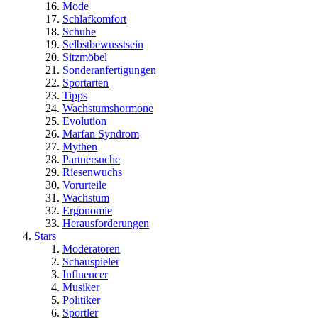
Mode
Schlafkomfort
Schuhe
Selbstbewusstsein
Sitzmöbel
Sonderanfertigungen
Sportarten
Tipps
Wachstumshormone
Evolution
Marfan Syndrom
Mythen
Partnersuche
Riesenwuchs
Vorurteile
Wachstum
Ergonomie
Herausforderungen
Stars
Moderatoren
Schauspieler
Influencer
Musiker
Politiker
Sportler