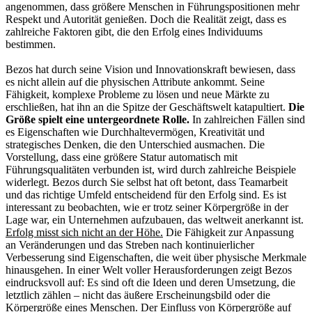
angenommen, dass größere Menschen in Führungspositionen mehr
Respekt und Autorität genießen. Doch die Realität zeigt, dass es
zahlreiche Faktoren gibt, die den Erfolg eines Individuums
bestimmen.
Bezos hat durch seine Vision und Innovationskraft bewiesen, dass
es nicht allein auf die physischen Attribute ankommt. Seine
Fähigkeit, komplexe Probleme zu lösen und neue Märkte zu
erschließen, hat ihn an die Spitze der Geschäftswelt katapultiert.
Die
Größe spielt eine untergeordnete Rolle.
In zahlreichen Fällen sind
es Eigenschaften wie Durchhaltevermögen, Kreativität und
strategisches Denken, die den Unterschied ausmachen. Die
Vorstellung, dass eine größere Statur automatisch mit
Führungsqualitäten verbunden ist, wird durch zahlreiche Beispiele
widerlegt. Bezos durch Sie selbst hat oft betont, dass Teamarbeit
und das richtige Umfeld entscheidend für den Erfolg sind. Es ist
interessant zu beobachten, wie er trotz seiner Körpergröße in der
Lage war, ein Unternehmen aufzubauen, das weltweit anerkannt ist.
Erfolg misst sich nicht an der Höhe.
Die Fähigkeit zur Anpassung
an Veränderungen und das Streben nach kontinuierlicher
Verbesserung sind Eigenschaften, die weit über physische Merkmale
hinausgehen. In einer Welt voller Herausforderungen zeigt Bezos
eindrucksvoll auf: Es sind oft die Ideen und deren Umsetzung, die
letztlich zählen – nicht das äußere Erscheinungsbild oder die
Körpergröße eines Menschen. Der Einfluss von Körpergröße auf