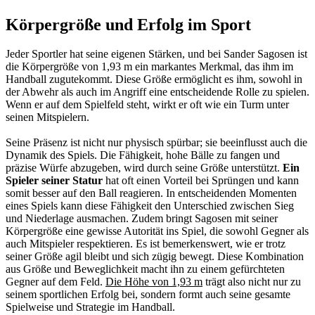
Körpergröße und Erfolg im Sport
Jeder Sportler hat seine eigenen Stärken, und bei Sander Sagosen ist
die Körpergröße von 1,93 m ein markantes Merkmal, das ihm im
Handball zugutekommt. Diese Größe ermöglicht es ihm, sowohl in
der Abwehr als auch im Angriff eine entscheidende Rolle zu spielen.
Wenn er auf dem Spielfeld steht, wirkt er oft wie ein Turm unter
seinen Mitspielern.
Seine Präsenz ist nicht nur physisch spürbar; sie beeinflusst auch die
Dynamik des Spiels. Die Fähigkeit, hohe Bälle zu fangen und
präzise Würfe abzugeben, wird durch seine Größe unterstützt.
Ein
Spieler seiner Statur
hat oft einen Vorteil bei Sprüngen und kann
somit besser auf den Ball reagieren. In entscheidenden Momenten
eines Spiels kann diese Fähigkeit den Unterschied zwischen Sieg
und Niederlage ausmachen. Zudem bringt Sagosen mit seiner
Körpergröße eine gewisse Autorität ins Spiel, die sowohl Gegner als
auch Mitspieler respektieren. Es ist bemerkenswert, wie er trotz
seiner Größe agil bleibt und sich zügig bewegt. Diese Kombination
aus Größe und Beweglichkeit macht ihn zu einem gefürchteten
Gegner auf dem Feld.
Die Höhe von 1,93 m
trägt also nicht nur zu
seinem sportlichen Erfolg bei, sondern formt auch seine gesamte
Spielweise und Strategie im Handball.