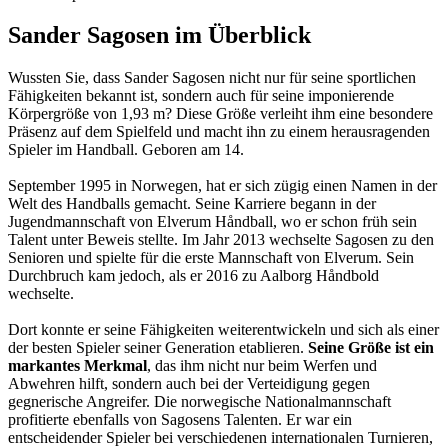
Sander Sagosen im Überblick
Wussten Sie, dass Sander Sagosen nicht nur für seine sportlichen
Fähigkeiten bekannt ist, sondern auch für seine imponierende
Körpergröße von 1,93 m? Diese Größe verleiht ihm eine besondere
Präsenz auf dem Spielfeld und macht ihn zu einem herausragenden
Spieler im Handball. Geboren am 14.
September 1995 in Norwegen, hat er sich zügig einen Namen in der
Welt des Handballs gemacht. Seine Karriere begann in der
Jugendmannschaft von Elverum Håndball, wo er schon früh sein
Talent unter Beweis stellte. Im Jahr 2013 wechselte Sagosen zu den
Senioren und spielte für die erste Mannschaft von Elverum. Sein
Durchbruch kam jedoch, als er 2016 zu Aalborg Håndbold
wechselte.
Dort konnte er seine Fähigkeiten weiterentwickeln und sich als einer
der besten Spieler seiner Generation etablieren.
Seine Größe ist ein
markantes Merkmal
, das ihm nicht nur beim Werfen und
Abwehren hilft, sondern auch bei der Verteidigung gegen
gegnerische Angreifer. Die norwegische Nationalmannschaft
profitierte ebenfalls von Sagosens Talenten. Er war ein
entscheidender Spieler bei verschiedenen internationalen Turnieren,