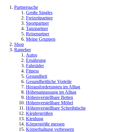
Partnersuche
Große Singles
Freizeitpartner
Sportpartner
Tanzpartner
Reisepartner
Meine Gruppen
Shop
Ratgeber
Autos
Ernährung
Fahrräder
Fitness
Gesundheit
Gesundheitliche Vorteile
Herausforderungen im Alltag
Höhenanpassung im Alltag
Höhenverstellbare Betten
Höhenverstellbare Möbel
Höhenverstellbare Schreibtische
Kleidergrößen
Kleidung
Körpergröße messen
Körperhaltung verbessern