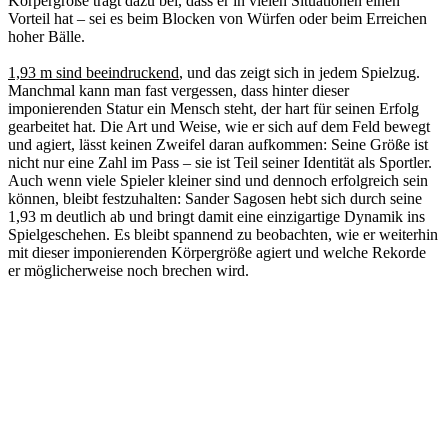
Körpergröße trägt dazu bei, dass er in vielen Situationen einen
Vorteil hat – sei es beim Blocken von Würfen oder beim Erreichen
hoher Bälle.
1,93 m sind beeindruckend
, und das zeigt sich in jedem Spielzug.
Manchmal kann man fast vergessen, dass hinter dieser
imponierenden Statur ein Mensch steht, der hart für seinen Erfolg
gearbeitet hat. Die Art und Weise, wie er sich auf dem Feld bewegt
und agiert, lässt keinen Zweifel daran aufkommen: Seine Größe ist
nicht nur eine Zahl im Pass – sie ist Teil seiner Identität als Sportler.
Auch wenn viele Spieler kleiner sind und dennoch erfolgreich sein
können, bleibt festzuhalten: Sander Sagosen hebt sich durch seine
1,93 m deutlich ab und bringt damit eine einzigartige Dynamik ins
Spielgeschehen. Es bleibt spannend zu beobachten, wie er weiterhin
mit dieser imponierenden Körpergröße agiert und welche Rekorde
er möglicherweise noch brechen wird.