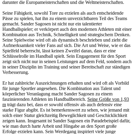
darunter die Europameisterschaften und die Weltmeisterschaften.
Seine Fähigkeit, sowohl Tore zu erzielen als auch entscheidende
Pässe zu spielen, hat ihn zu einem unverzichtbaren Teil des Teams
gemacht. Sander Sagosen ist nicht nur ein talentierter
Handballspieler; er verkörpert auch den modernen Athleten mit einer
Kombination aus Technik, Schnelligkeit und strategischem Denken.
Seine Spielweise wird oft als dynamisch beschrieben und zieht die
Aufmerksamkeit vieler Fans auf sich. Die Art und Weise, wie er das
Spielfeld beherrscht, lässt keinen Zweifel daran, dass er eine
Schlüsselrolle im Handball spielt. Sein Engagement für den Sport
zeigt sich nicht nur in seinen Leistungen auf dem Feld, sondern auch
in seiner Disziplin im Training und seiner Bereitschaft zur ständigen
Verbesserung.
Er hat zahlreiche Auszeichnungen erhalten und wird oft als Vorbild
für junge Sportler angesehen. Die Kombination aus Talent und
körperlicher Veranlagung macht Sander Sagosen zu einem
faszinierenden Athleten im Handballbereich.
Seine Größe von 1,93
m
trägt dazu bei, dass er sowohl offensiv als auch defensiv eine
starke Figur abgibt. Es ist bemerkenswert zu sehen, wie jemand mit
solch einer Statur gleichzeitig Beweglichkeit und Geschicklichkeit
zeigen kann. Insgesamt ist Sander Sagosen ein Paradebeispiel dafür,
wie man durch harte Arbeit und Hingabe an den Sport große
Erfolge erzielen kann. Sein Werdegang inspiriert viele junge