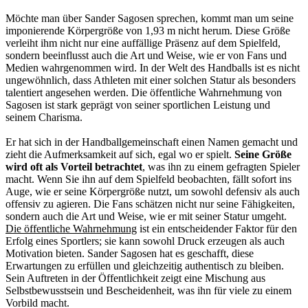
Möchte man über Sander Sagosen sprechen, kommt man um seine
imponierende Körpergröße von 1,93 m nicht herum. Diese Größe
verleiht ihm nicht nur eine auffällige Präsenz auf dem Spielfeld,
sondern beeinflusst auch die Art und Weise, wie er von Fans und
Medien wahrgenommen wird. In der Welt des Handballs ist es nicht
ungewöhnlich, dass Athleten mit einer solchen Statur als besonders
talentiert angesehen werden. Die öffentliche Wahrnehmung von
Sagosen ist stark geprägt von seiner sportlichen Leistung und
seinem Charisma.
Er hat sich in der Handballgemeinschaft einen Namen gemacht und
zieht die Aufmerksamkeit auf sich, egal wo er spielt.
Seine Größe
wird oft als Vorteil betrachtet
, was ihn zu einem gefragten Spieler
macht. Wenn Sie ihn auf dem Spielfeld beobachten, fällt sofort ins
Auge, wie er seine Körpergröße nutzt, um sowohl defensiv als auch
offensiv zu agieren. Die Fans schätzen nicht nur seine Fähigkeiten,
sondern auch die Art und Weise, wie er mit seiner Statur umgeht.
Die öffentliche Wahrnehmung
ist ein entscheidender Faktor für den
Erfolg eines Sportlers; sie kann sowohl Druck erzeugen als auch
Motivation bieten. Sander Sagosen hat es geschafft, diese
Erwartungen zu erfüllen und gleichzeitig authentisch zu bleiben.
Sein Auftreten in der Öffentlichkeit zeigt eine Mischung aus
Selbstbewusstsein und Bescheidenheit, was ihn für viele zu einem
Vorbild macht.