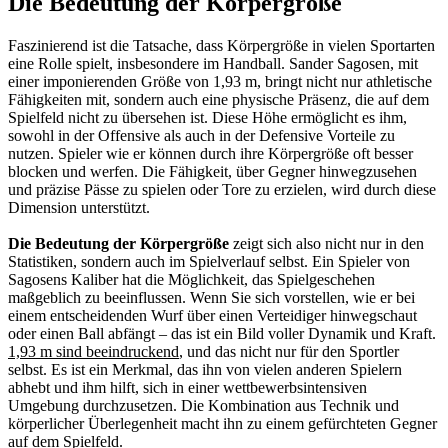
Die Bedeutung der Körpergröße
Faszinierend ist die Tatsache, dass Körpergröße in vielen Sportarten
eine Rolle spielt, insbesondere im Handball. Sander Sagosen, mit
einer imponierenden Größe von 1,93 m, bringt nicht nur athletische
Fähigkeiten mit, sondern auch eine physische Präsenz, die auf dem
Spielfeld nicht zu übersehen ist. Diese Höhe ermöglicht es ihm,
sowohl in der Offensive als auch in der Defensive Vorteile zu
nutzen. Spieler wie er können durch ihre Körpergröße oft besser
blocken und werfen. Die Fähigkeit, über Gegner hinwegzusehen
und präzise Pässe zu spielen oder Tore zu erzielen, wird durch diese
Dimension unterstützt.
Die Bedeutung der Körpergröße
zeigt sich also nicht nur in den
Statistiken, sondern auch im Spielverlauf selbst. Ein Spieler von
Sagosens Kaliber hat die Möglichkeit, das Spielgeschehen
maßgeblich zu beeinflussen. Wenn Sie sich vorstellen, wie er bei
einem entscheidenden Wurf über einen Verteidiger hinwegschaut
oder einen Ball abfängt – das ist ein Bild voller Dynamik und Kraft.
1,93 m sind beeindruckend
, und das nicht nur für den Sportler
selbst. Es ist ein Merkmal, das ihn von vielen anderen Spielern
abhebt und ihm hilft, sich in einer wettbewerbsintensiven
Umgebung durchzusetzen. Die Kombination aus Technik und
körperlicher Überlegenheit macht ihn zu einem gefürchteten Gegner
auf dem Spielfeld.