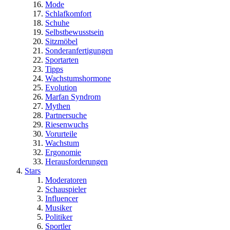
Mode
Schlafkomfort
Schuhe
Selbstbewusstsein
Sitzmöbel
Sonderanfertigungen
Sportarten
Tipps
Wachstumshormone
Evolution
Marfan Syndrom
Mythen
Partnersuche
Riesenwuchs
Vorurteile
Wachstum
Ergonomie
Herausforderungen
Stars
Moderatoren
Schauspieler
Influencer
Musiker
Politiker
Sportler