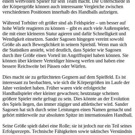
einem wertvollen Spieler für sein Team macht. Die Unterschiede in
der Körpergröße können auch interessante Vergleiche zwischen
verschiedenen Positionen innerhalb des Handballs aufzeigen.
Während Torhüter oft größer sind als Feldspieler – um besser auf
hohe Würfe reagieren zu können – gibt es auch viele Außenspieler,
die mit einer kleineren Statur agieren und dafür Schnelligkeit und
Wendigkeit einsetzen. Sander Sagosen hingegen vereint sowohl
Größe als auch Beweglichkeit in seinem Spielstil. Wenn man sich
die Statistiken ansieht, wird deutlich, dass Spieler wie Sagosen
durch ihre Größe einen Vorteil im Angriffsspiel haben können. Sie
können über kleinere Verteidiger hinweg werfen und haben eine
bessere Reichweite bei Pässen oder Würfen.
Dies macht sie zu gefürchteten Gegnern auf dem Spielfeld. Es ist
interessant zu beobachten, wie sich die Körpergrößen im Laufe der
Jahre verändert haben. Früher waren viele erfolgreiche
Handballspieler eher kleiner gewachsen; heutzutage scheinen
größere Spieler mehr gefragt zu sein. Dies könnte an der Evolution
des Spiels liegen, das immer zügiger und athletischer wird. Sander
Sagosen hat sich durch seine Leistungen einen Namen gemacht und
gehört mittlerweile zur absoluten Spitze im internationalen Handball.
Seine Größe spielt dabei eine Rolle; sie ist jedoch nur ein Teil seines
Erfolgsrezepts. Technische Fähigkeiten sowie taktisches Verständnis