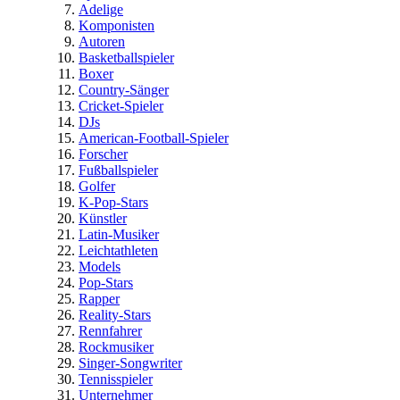
Adelige
Komponisten
Autoren
Basketballspieler
Boxer
Country-Sänger
Cricket-Spieler
DJs
American-Football-Spieler
Forscher
Fußballspieler
Golfer
K-Pop-Stars
Künstler
Latin-Musiker
Leichtathleten
Models
Pop-Stars
Rapper
Reality-Stars
Rennfahrer
Rockmusiker
Singer-Songwriter
Tennisspieler
Unternehmer