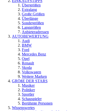
EINKAUFSTIPPS
Übergrößen
Extralang
Große Größen
Überlänge
Sondergrößen
Langgrößen
Anbieteradressen
AUTOBEWERTUNG
Audi
BMW
Ford
Mercedes Benz
Opel
Renault
Skoda
Volkswagen
Weitere Marken
GRÖßE DER STARS
Musiker
Politiker
Sportler
Schauspieler
Berühmte Personen
Wissenswertes