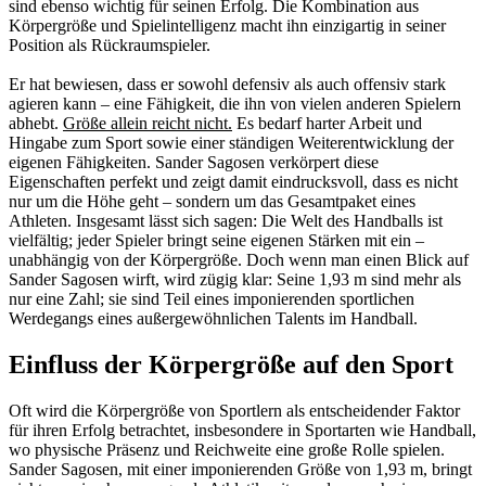
sind ebenso wichtig für seinen Erfolg. Die Kombination aus
Körpergröße und Spielintelligenz macht ihn einzigartig in seiner
Position als Rückraumspieler.
Er hat bewiesen, dass er sowohl defensiv als auch offensiv stark
agieren kann – eine Fähigkeit, die ihn von vielen anderen Spielern
abhebt.
Größe allein reicht nicht.
Es bedarf harter Arbeit und
Hingabe zum Sport sowie einer ständigen Weiterentwicklung der
eigenen Fähigkeiten. Sander Sagosen verkörpert diese
Eigenschaften perfekt und zeigt damit eindrucksvoll, dass es nicht
nur um die Höhe geht – sondern um das Gesamtpaket eines
Athleten. Insgesamt lässt sich sagen: Die Welt des Handballs ist
vielfältig; jeder Spieler bringt seine eigenen Stärken mit ein –
unabhängig von der Körpergröße. Doch wenn man einen Blick auf
Sander Sagosen wirft, wird zügig klar: Seine 1,93 m sind mehr als
nur eine Zahl; sie sind Teil eines imponierenden sportlichen
Werdegangs eines außergewöhnlichen Talents im Handball.
Einfluss der Körpergröße auf den Sport
Oft wird die Körpergröße von Sportlern als entscheidender Faktor
für ihren Erfolg betrachtet, insbesondere in Sportarten wie Handball,
wo physische Präsenz und Reichweite eine große Rolle spielen.
Sander Sagosen, mit einer imponierenden Größe von 1,93 m, bringt