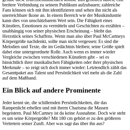
breitere Verbindung zu seinem Publikum aufzubauen; zahlreiche
Fans können sich mit ihm identifizieren und sehen ihn nicht als
unerreichbare Ikone an. In einem Bereich wie der Musikindustrie
kann dies von unschätzbarem Wert sein. Die Fähigkeit eines
Künstlers, Emotionen zu vermitteln und Geschichten zu erzählen –
unabhängig von seiner physischen Erscheinung – bleibt das
Herzstück seines Schaffens. Wenn man also über Paul McCartneys
Körpergröße nachdenkt, sollte man nicht vergessen: Es sind die
Melodien und Texte, die im Gedächtnis bleiben; seine Größe spielt
dabei eine untergeordnete Rolle. Auch wenn es immer wieder
Vergleiche zwischen verschiedenen Künstlern gibt – sei es
hinsichtlich ihrer musikalischen Fähigkeiten oder ihrer physischen
Merkmale – so zeigt sich doch immer wieder: Letztendlich zählt das
Gesamtpaket aus Talent und Persönlichkeit viel mehr als die Zahl
auf dem Maßband.
Ein Blick auf andere Prominente
Jeder kennt sie, die schillernden Persönlichkeiten, die das
Rampenlicht erhellen und mit ihrem Charisma die Massen
begeistern. Paul McCartney ist da keine Ausnahme. Doch wie steht
es um seine Körpergröße? Mit 180 cm gehört er zu den größeren
Vertretern seiner Zunft. Aber was sagt das über ihn aus?