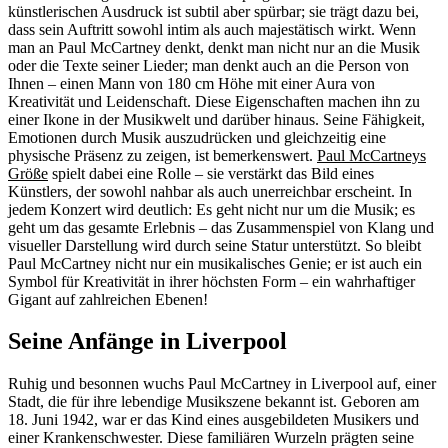
künstlerischen Ausdruck ist subtil aber spürbar; sie trägt dazu bei,
dass sein Auftritt sowohl intim als auch majestätisch wirkt. Wenn
man an Paul McCartney denkt, denkt man nicht nur an die Musik
oder die Texte seiner Lieder; man denkt auch an die Person von
Ihnen – einen Mann von 180 cm Höhe mit einer Aura von
Kreativität und Leidenschaft. Diese Eigenschaften machen ihn zu
einer Ikone in der Musikwelt und darüber hinaus. Seine Fähigkeit,
Emotionen durch Musik auszudrücken und gleichzeitig eine
physische Präsenz zu zeigen, ist bemerkenswert.
Paul McCartneys
Größe
spielt dabei eine Rolle – sie verstärkt das Bild eines
Künstlers, der sowohl nahbar als auch unerreichbar erscheint. In
jedem Konzert wird deutlich: Es geht nicht nur um die Musik; es
geht um das gesamte Erlebnis – das Zusammenspiel von Klang und
visueller Darstellung wird durch seine Statur unterstützt. So bleibt
Paul McCartney nicht nur ein musikalisches Genie; er ist auch ein
Symbol für Kreativität in ihrer höchsten Form – ein wahrhaftiger
Gigant auf zahlreichen Ebenen!
Seine Anfänge in Liverpool
Ruhig und besonnen wuchs Paul McCartney in Liverpool auf, einer
Stadt, die für ihre lebendige Musikszene bekannt ist. Geboren am
18. Juni 1942, war er das Kind eines ausgebildeten Musikers und
einer Krankenschwester. Diese familiären Wurzeln prägten seine