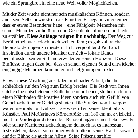
wie ein Sprungbrett in eine neue Welt voller Möglichkeiten.
Mit der Zeit wuchs nicht nur sein musikalisches Können, sondern
auch sein Selbstbewusstsein als Künstler. Er begann zu erkennen,
dass er etwas Besonderes hatte – eine Fähigkeit, Menschen mit
seinen Melodien zu berühren und Geschichten durch seine Lieder
zu erzählen.
Diese Anfänge prägten ihn nachhaltig.
Der Weg zur
Berühmtheit war jedoch noch weit entfernt; es gab zahlreiche
Herausforderungen zu meistern. In Liverpool fand Paul auch
Inspiration durch andere Musiker der Zeit – lokale Bands
beeinflussten seinen Stil und erweiterten seinen Horizont. Diese
Einflüsse trugen dazu bei, dass er seinen eigenen Sound entwickelte:
eingängige Melodien kombiniert mit tiefgründigen Texten.
Es war diese Mischung aus Talent und harter Arbeit, die ihn
schließlich auf den Weg zum Erfolg brachte. Die Stadt von Ihnen
spielte eine entscheidende Rolle in seinem Leben; sie bot nicht nur
einen Nährboden für kreative Ideen sondern auch ein Gefühl von
Gemeinschaft unter Gleichgesinnten. Die Straßen von Liverpool
waren mehr als nur Kulisse – sie waren Teil seiner Identität als
Künstler. Paul McCartneys Körpergröße von 180 cm mag vielleicht
nicht im Vordergrund stehen bei Betrachtungen seines Lebenswerks
oder seiner Karriereentscheidungen; dennoch ist es interessant
festzustellen, dass er sich immer wohlfühlte in seiner Haut – sowohl
auf der Bühne als auch im Alltag. Seine Präsenz strahlte