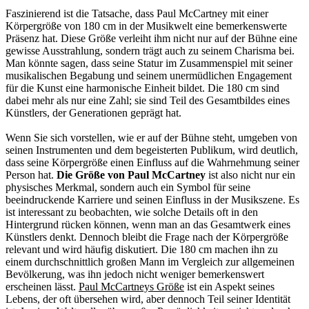
Faszinierend ist die Tatsache, dass Paul McCartney mit einer
Körpergröße von 180 cm in der Musikwelt eine bemerkenswerte
Präsenz hat. Diese Größe verleiht ihm nicht nur auf der Bühne eine
gewisse Ausstrahlung, sondern trägt auch zu seinem Charisma bei.
Man könnte sagen, dass seine Statur im Zusammenspiel mit seiner
musikalischen Begabung und seinem unermüdlichen Engagement
für die Kunst eine harmonische Einheit bildet. Die 180 cm sind
dabei mehr als nur eine Zahl; sie sind Teil des Gesamtbildes eines
Künstlers, der Generationen geprägt hat.
Wenn Sie sich vorstellen, wie er auf der Bühne steht, umgeben von
seinen Instrumenten und dem begeisterten Publikum, wird deutlich,
dass seine Körpergröße einen Einfluss auf die Wahrnehmung seiner
Person hat.
Die Größe von Paul McCartney
ist also nicht nur ein
physisches Merkmal, sondern auch ein Symbol für seine
beeindruckende Karriere und seinen Einfluss in der Musikszene. Es
ist interessant zu beobachten, wie solche Details oft in den
Hintergrund rücken können, wenn man an das Gesamtwerk eines
Künstlers denkt. Dennoch bleibt die Frage nach der Körpergröße
relevant und wird häufig diskutiert. Die 180 cm machen ihn zu
einem durchschnittlich großen Mann im Vergleich zur allgemeinen
Bevölkerung, was ihn jedoch nicht weniger bemerkenswert
erscheinen lässt.
Paul McCartneys Größe
ist ein Aspekt seines
Lebens, der oft übersehen wird, aber dennoch Teil seiner Identität