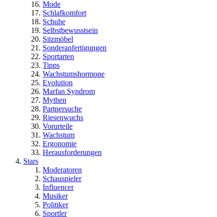
Mode
Schlafkomfort
Schuhe
Selbstbewusstsein
Sitzmöbel
Sonderanfertigungen
Sportarten
Tipps
Wachstumshormone
Evolution
Marfan Syndrom
Mythen
Partnersuche
Riesenwuchs
Vorurteile
Wachstum
Ergonomie
Herausforderungen
Stars
Moderatoren
Schauspieler
Influencer
Musiker
Politiker
Sportler