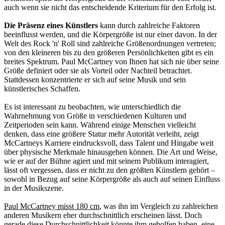
auch wenn sie nicht das entscheidende Kriterium für den Erfolg ist.
Die Präsenz eines Künstlers
kann durch zahlreiche Faktoren
beeinflusst werden, und die Körpergröße ist nur einer davon. In der
Welt des Rock 'n' Roll sind zahlreiche Größenordnungen vertreten;
von den kleineren bis zu den größeren Persönlichkeiten gibt es ein
breites Spektrum. Paul McCartney von Ihnen hat sich nie über seine
Größe definiert oder sie als Vorteil oder Nachteil betrachtet.
Stattdessen konzentrierte er sich auf seine Musik und sein
künstlerisches Schaffen.
Es ist interessant zu beobachten, wie unterschiedlich die
Wahrnehmung von Größe in verschiedenen Kulturen und
Zeitperioden sein kann. Während einige Menschen vielleicht
denken, dass eine größere Statur mehr Autorität verleiht, zeigt
McCartneys Karriere eindrucksvoll, dass Talent und Hingabe weit
über physische Merkmale hinausgehen können. Die Art und Weise,
wie er auf der Bühne agiert und mit seinem Publikum interagiert,
lässt oft vergessen, dass er nicht zu den größten Künstlern gehört –
sowohl in Bezug auf seine Körpergröße als auch auf seinen Einfluss
in der Musikszene.
Paul McCartney misst 180 cm
, was ihn im Vergleich zu zahlreichen
anderen Musikern eher durchschnittlich erscheinen lässt. Doch
gerade diese Durchschnittlichkeit könnte ihm geholfen haben, eine