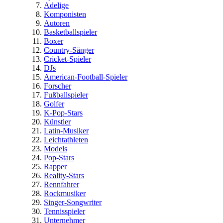
Adelige
Komponisten
Autoren
Basketballspieler
Boxer
Country-Sänger
Cricket-Spieler
DJs
American-Football-Spieler
Forscher
Fußballspieler
Golfer
K-Pop-Stars
Künstler
Latin-Musiker
Leichtathleten
Models
Pop-Stars
Rapper
Reality-Stars
Rennfahrer
Rockmusiker
Singer-Songwriter
Tennisspieler
Unternehmer