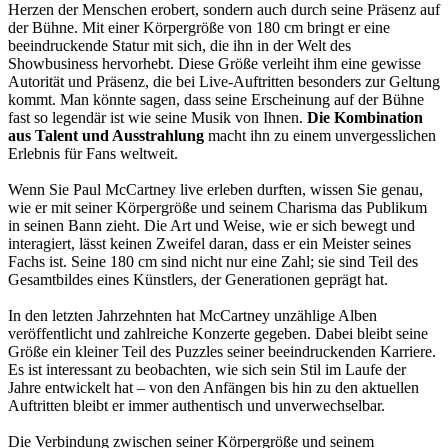
Herzen der Menschen erobert, sondern auch durch seine Präsenz auf
der Bühne. Mit einer Körpergröße von 180 cm bringt er eine
beeindruckende Statur mit sich, die ihn in der Welt des
Showbusiness hervorhebt. Diese Größe verleiht ihm eine gewisse
Autorität und Präsenz, die bei Live-Auftritten besonders zur Geltung
kommt. Man könnte sagen, dass seine Erscheinung auf der Bühne
fast so legendär ist wie seine Musik von Ihnen.
Die Kombination
aus Talent und Ausstrahlung
macht ihn zu einem unvergesslichen
Erlebnis für Fans weltweit.
Wenn Sie Paul McCartney live erleben durften, wissen Sie genau,
wie er mit seiner Körpergröße und seinem Charisma das Publikum
in seinen Bann zieht. Die Art und Weise, wie er sich bewegt und
interagiert, lässt keinen Zweifel daran, dass er ein Meister seines
Fachs ist. Seine 180 cm sind nicht nur eine Zahl; sie sind Teil des
Gesamtbildes eines Künstlers, der Generationen geprägt hat.
In den letzten Jahrzehnten hat McCartney unzählige Alben
veröffentlicht und zahlreiche Konzerte gegeben. Dabei bleibt seine
Größe ein kleiner Teil des Puzzles seiner beeindruckenden Karriere.
Es ist interessant zu beobachten, wie sich sein Stil im Laufe der
Jahre entwickelt hat – von den Anfängen bis hin zu den aktuellen
Auftritten bleibt er immer authentisch und unverwechselbar.
Die Verbindung zwischen seiner Körpergröße und seinem