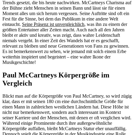
Trends gesetzt, die bis heute nachwirken. McCartneys Charisma auf
der Bühne zieht Menschen in seinen Bann und lässt sie für einen
Moment alles um sich herum vergessen. Seine Auftritte sind oft ein
Fest für die Sinne, bei dem das Publikum in eine andere Welt
eintaucht.
Seine Präsenz ist unvergleichlich
, was ihn zu einem der
größten Entertainer aller Zeiten macht. Auch nach all den Jahren
bleibt er aktiv und kreativ, was zeigt, dass wahre Leidenschaft
niemals vergeht. In einer Zeit des Wandels hat er es geschafft,
relevant zu bleiben und neue Generationen von Fans zu gewinnen.
Es ist bemerkenswert zu sehen, wie jemand mit solch einem Erbe
weiterhin inspiriert und begeistert – eine wahre Ikone der
Musikgeschichte!
Paul McCartneys Körpergröße im
Vergleich
Blickt man auf die Körpergröße von Paul McCartney, so wird zügig
klar, dass er mit seinen 180 cm eine durchschnittliche Größe für
einen Mann in zahlreichen westlichen Ländern hat. Diese Höhe ist
nicht nur bemerkenswert, sondern auch interessant im Kontext
seiner Karriere und der Menschen, mit denen er oft verglichen wird.
Während einige Prominente durch ihre außergewöhnliche
Körpergröße auffallen, bleibt McCartneys Statur eher unauffällig.
Dennoch spielt die Körpergröße in der Musikindustrie eine Rolle,