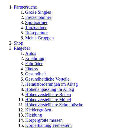
Partnersuche
Große Singles
Freizeitpartner
Sportpartner
Tanzpartner
Reisepartner
Meine Gruppen
Shop
Ratgeber
Autos
Ernährung
Fahrräder
Fitness
Gesundheit
Gesundheitliche Vorteile
Herausforderungen im Alltag
Höhenanpassung im Alltag
Höhenverstellbare Betten
Höhenverstellbare Möbel
Höhenverstellbare Schreibtische
Kleidergrößen
Kleidung
Körpergröße messen
Körperhaltung verbessern