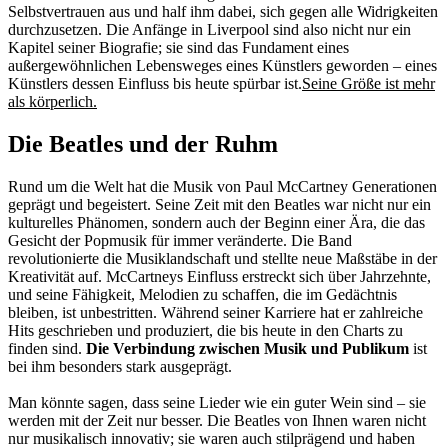
Selbstvertrauen aus und half ihm dabei, sich gegen alle Widrigkeiten
durchzusetzen. Die Anfänge in Liverpool sind also nicht nur ein
Kapitel seiner Biografie; sie sind das Fundament eines
außergewöhnlichen Lebensweges eines Künstlers geworden – eines
Künstlers dessen Einfluss bis heute spürbar ist.
Seine Größe ist mehr
als körperlich.
Die Beatles und der Ruhm
Rund um die Welt hat die Musik von Paul McCartney Generationen
geprägt und begeistert. Seine Zeit mit den Beatles war nicht nur ein
kulturelles Phänomen, sondern auch der Beginn einer Ära, die das
Gesicht der Popmusik für immer veränderte. Die Band
revolutionierte die Musiklandschaft und stellte neue Maßstäbe in der
Kreativität auf. McCartneys Einfluss erstreckt sich über Jahrzehnte,
und seine Fähigkeit, Melodien zu schaffen, die im Gedächtnis
bleiben, ist unbestritten. Während seiner Karriere hat er zahlreiche
Hits geschrieben und produziert, die bis heute in den Charts zu
finden sind.
Die Verbindung zwischen Musik und Publikum
ist
bei ihm besonders stark ausgeprägt.
Man könnte sagen, dass seine Lieder wie ein guter Wein sind – sie
werden mit der Zeit nur besser. Die Beatles von Ihnen waren nicht
nur musikalisch innovativ; sie waren auch stilprägend und haben