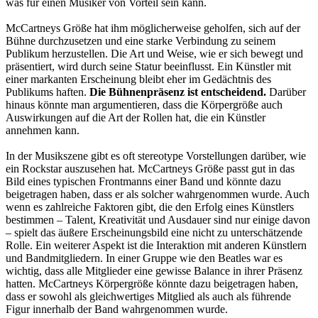
was für einen Musiker von Vorteil sein kann.
McCartneys Größe hat ihm möglicherweise geholfen, sich auf der
Bühne durchzusetzen und eine starke Verbindung zu seinem
Publikum herzustellen. Die Art und Weise, wie er sich bewegt und
präsentiert, wird durch seine Statur beeinflusst. Ein Künstler mit
einer markanten Erscheinung bleibt eher im Gedächtnis des
Publikums haften.
Die Bühnenpräsenz ist entscheidend.
Darüber
hinaus könnte man argumentieren, dass die Körpergröße auch
Auswirkungen auf die Art der Rollen hat, die ein Künstler
annehmen kann.
In der Musikszene gibt es oft stereotype Vorstellungen darüber, wie
ein Rockstar auszusehen hat. McCartneys Größe passt gut in das
Bild eines typischen Frontmanns einer Band und könnte dazu
beigetragen haben, dass er als solcher wahrgenommen wurde. Auch
wenn es zahlreiche Faktoren gibt, die den Erfolg eines Künstlers
bestimmen – Talent, Kreativität und Ausdauer sind nur einige davon
– spielt das äußere Erscheinungsbild eine nicht zu unterschätzende
Rolle. Ein weiterer Aspekt ist die Interaktion mit anderen Künstlern
und Bandmitgliedern. In einer Gruppe wie den Beatles war es
wichtig, dass alle Mitglieder eine gewisse Balance in ihrer Präsenz
hatten. McCartneys Körpergröße könnte dazu beigetragen haben,
dass er sowohl als gleichwertiges Mitglied als auch als führende
Figur innerhalb der Band wahrgenommen wurde.