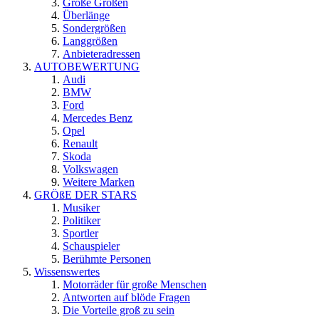
Große Größen
Überlänge
Sondergrößen
Langgrößen
Anbieteradressen
AUTOBEWERTUNG
Audi
BMW
Ford
Mercedes Benz
Opel
Renault
Skoda
Volkswagen
Weitere Marken
GRÖßE DER STARS
Musiker
Politiker
Sportler
Schauspieler
Berühmte Personen
Wissenswertes
Motorräder für große Menschen
Antworten auf blöde Fragen
Die Vorteile groß zu sein