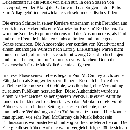
Leidenschaft für die Musik von klein auf. In den Straßen von
Liverpool, wo der Klang der Gitarre und das Singen in den Pubs
zum Alltag gehörten, entwickelte sich sein musikalisches Talent.
Die ersten Schritte in seiner Karriere unternahm er mit Freunden aus
der Schule, die ebenfalls eine Vorliebe für Rock 'n' Roll hatten. Es
war eine Zeit des Experimentierens und des Ausprobierens, als Paul
und seine Freunde in kleinen Clubs auftraten und ihre eigenen
Songs schrieben. Die Atmosphäre war geprägt von Kreativität und
einem unbändigen Wunsch nach Erfolg. Die Anfänge waren nicht
immer einfach; oft mussten sie sich mit wenig Geld durchschlagen
und hart arbeiten, um ihre Träume zu verwirklichen. Doch die
Leidenschaft für die Musik ließ sie nie aufgeben.
In dieser Phase seines Lebens begann Paul McCartney auch, seine
Fähigkeiten als Songwriter zu verfeinern. Er schrieb Texte über
alltägliche Erlebnisse und Gefühle, was ihm half, eine Verbindung
zu seinem Publikum herzustellen. Diese Authentizität wurde zu
einem Markenzeichen seiner späteren Werke. Die ersten Auftritte
fanden oft in kleinen Lokalen statt, wo das Publikum direkt vor der
Bühne saß – ein intimes Setting, das es ermöglichte, eine
unmittelbare Verbindung zu den Zuhörern aufzubauen. Hier konnte
man spüren, wie sehr Paul McCartney die Musik liebte; sein
Enthusiasmus war ansteckend und zog zahlreiche Menschen an. Die
Energie dieser frühen Auftritte war unvergleichlich; es fühlte sich an