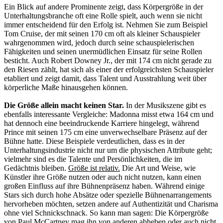
Ein Blick auf andere Prominente zeigt, dass Körpergröße in der
Unterhaltungsbranche oft eine Rolle spielt, auch wenn sie nicht
immer entscheidend für den Erfolg ist. Nehmen Sie zum Beispiel
Tom Cruise, der mit seinen 170 cm oft als kleiner Schauspieler
wahrgenommen wird, jedoch durch seine schauspielerischen
Fähigkeiten und seinen unermüdlichen Einsatz für seine Rollen
besticht. Auch Robert Downey Jr., der mit 174 cm nicht gerade zu
den Riesen zählt, hat sich als einer der erfolgreichsten Schauspieler
etabliert und zeigt damit, dass Talent und Ausstrahlung weit über
körperliche Maße hinausgehen können.
Die Größe allein macht keinen Star.
In der Musikszene gibt es
ebenfalls interessante Vergleiche: Madonna misst etwa 164 cm und
hat dennoch eine beeindruckende Karriere hingelegt, während
Prince mit seinen 175 cm eine unverwechselbare Präsenz auf der
Bühne hatte. Diese Beispiele verdeutlichen, dass es in der
Unterhaltungsindustrie nicht nur um die physischen Attribute geht;
vielmehr sind es die Talente und Persönlichkeiten, die im
Gedächtnis bleiben.
Größe ist relativ.
Die Art und Weise, wie
Künstler ihre Größe nutzen oder auch nicht nutzen, kann einen
großen Einfluss auf ihre Bühnenpräsenz haben. Während einige
Stars sich durch hohe Absätze oder spezielle Bühnenarrangements
hervorheben möchten, setzen andere auf Authentizität und Charisma
ohne viel Schnickschnack. So kann man sagen: Die Körpergröße
von Paul McCartney mag ihn von anderen abheben oder auch nicht