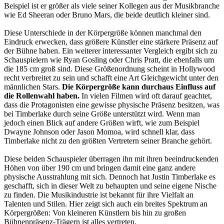
Beispiel ist er größer als viele seiner Kollegen aus der Musikbranche
wie Ed Sheeran oder Bruno Mars, die beide deutlich kleiner sind.
Diese Unterschiede in der Körpergröße können manchmal den
Eindruck erwecken, dass größere Künstler eine stärkere Präsenz auf
der Bühne haben. Ein weiterer interessanter Vergleich ergibt sich zu
Schauspielern wie Ryan Gosling oder Chris Pratt, die ebenfalls um
die 185 cm groß sind. Diese Größenordnung scheint in Hollywood
recht verbreitet zu sein und schafft eine Art Gleichgewicht unter den
männlichen Stars.
Die Körpergröße kann durchaus Einfluss auf
die Rollenwahl haben.
In vielen Filmen wird oft darauf geachtet,
dass die Protagonisten eine gewisse physische Präsenz besitzen, was
bei Timberlake durch seine Größe unterstützt wird. Wenn man
jedoch einen Blick auf andere Größen wirft, wie zum Beispiel
Dwayne Johnson oder Jason Momoa, wird schnell klar, dass
Timberlake nicht zu den größten Vertretern seiner Branche gehört.
Diese beiden Schauspieler überragen ihn mit ihren beeindruckenden
Höhen von über 190 cm und bringen damit eine ganz andere
physische Ausstrahlung mit sich. Dennoch hat Justin Timberlake es
geschafft, sich in dieser Welt zu behaupten und seine eigene Nische
zu finden. Die Musikindustrie ist bekannt für ihre Vielfalt an
Talenten und Stilen. Hier zeigt sich auch ein breites Spektrum an
Körpergrößen: Von kleineren Künstlern bis hin zu großen
Bühnenpräsenz-Trägern ist alles vertreten.