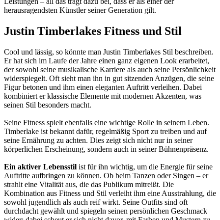
Leistungen – all das trägt dazu bei, dass er als einer der
herausragendsten Künstler seiner Generation gilt.
Justin Timberlakes Fitness und Stil
Cool und lässig, so könnte man Justin Timberlakes Stil beschreiben.
Er hat sich im Laufe der Jahre einen ganz eigenen Look erarbeitet,
der sowohl seine musikalische Karriere als auch seine Persönlichkeit
widerspiegelt. Oft sieht man ihn in gut sitzenden Anzügen, die seine
Figur betonen und ihm einen eleganten Auftritt verleihen. Dabei
kombiniert er klassische Elemente mit modernen Akzenten, was
seinen Stil besonders macht.
Seine Fitness spielt ebenfalls eine wichtige Rolle in seinem Leben.
Timberlake ist bekannt dafür, regelmäßig Sport zu treiben und auf
seine Ernährung zu achten. Dies zeigt sich nicht nur in seiner
körperlichen Erscheinung, sondern auch in seiner Bühnenpräsenz.
Ein aktiver Lebensstil
ist für ihn wichtig, um die Energie für seine
Auftritte aufbringen zu können. Ob beim Tanzen oder Singen – er
strahlt eine Vitalität aus, die das Publikum mitreißt. Die
Kombination aus Fitness und Stil verleiht ihm eine Ausstrahlung, die
sowohl jugendlich als auch reif wirkt. Seine Outfits sind oft
durchdacht gewählt und spiegeln seinen persönlichen Geschmack
wider; dabei scheut er sich nicht davor, mit Farben und Mustern zu