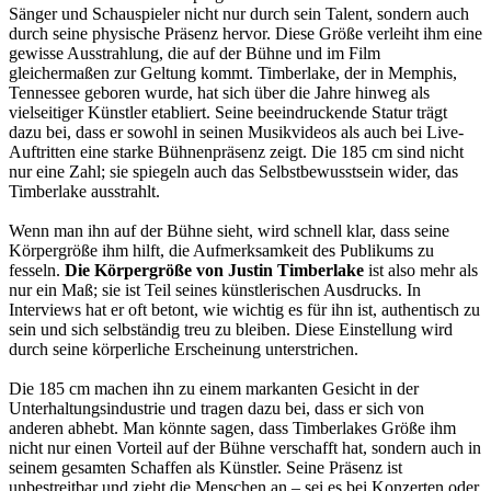
Sänger und Schauspieler nicht nur durch sein Talent, sondern auch
durch seine physische Präsenz hervor. Diese Größe verleiht ihm eine
gewisse Ausstrahlung, die auf der Bühne und im Film
gleichermaßen zur Geltung kommt. Timberlake, der in Memphis,
Tennessee geboren wurde, hat sich über die Jahre hinweg als
vielseitiger Künstler etabliert. Seine beeindruckende Statur trägt
dazu bei, dass er sowohl in seinen Musikvideos als auch bei Live-
Auftritten eine starke Bühnenpräsenz zeigt. Die 185 cm sind nicht
nur eine Zahl; sie spiegeln auch das Selbstbewusstsein wider, das
Timberlake ausstrahlt.
Wenn man ihn auf der Bühne sieht, wird schnell klar, dass seine
Körpergröße ihm hilft, die Aufmerksamkeit des Publikums zu
fesseln.
Die Körpergröße von Justin Timberlake
ist also mehr als
nur ein Maß; sie ist Teil seines künstlerischen Ausdrucks. In
Interviews hat er oft betont, wie wichtig es für ihn ist, authentisch zu
sein und sich selbständig treu zu bleiben. Diese Einstellung wird
durch seine körperliche Erscheinung unterstrichen.
Die 185 cm machen ihn zu einem markanten Gesicht in der
Unterhaltungsindustrie und tragen dazu bei, dass er sich von
anderen abhebt. Man könnte sagen, dass Timberlakes Größe ihm
nicht nur einen Vorteil auf der Bühne verschafft hat, sondern auch in
seinem gesamten Schaffen als Künstler. Seine Präsenz ist
unbestreitbar und zieht die Menschen an – sei es bei Konzerten oder