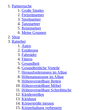
Partnersuche
Große Singles
Freizeitpartner
Sportpartner
Tanzpartner
Reisepartner
Meine Gruppen
Shop
Ratgeber
Autos
Ernährung
Fahrräder
Fitness
Gesundheit
Gesundheitliche Vorteile
Herausforderungen im Alltag
Höhenanpassung im Alltag
Höhenverstellbare Betten
Höhenverstellbare Möbel
Höhenverstellbare Schreibtische
Kleidergrößen
Kleidung
Körpergröße messen
Körperhaltung verbessern