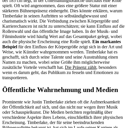
bei 185 cm liegt, in der Unterhaltungsbranche durchaus eine Rolle
spielt. Oft wird angenommen, dass eine größere Statur mit einer
stärkeren Bühnenpräsenz einhergeht. Dies könnte erklären, warum
Timberlake in seinen Auftritten so selbständigbewusst und
charismatisch wirkt. Die Verbindung zwischen Körpergröße und
Karrierechancen ist nicht zu unterschätzen; sie kann Einfluss auf die
Rollenwahl und das öffentliche Image haben. In der Musik- und
Filmindustrie wird häufig Wert auf das Gesamtpaket gelegt, wobei
auch die physische Erscheinung eine Rolle spielt.
Ein markantes
Beispiel
für den Einfluss der Körpergröße zeigt sich in der Art und
Weise, wie Künstler wahrgenommen werden. Timberlake hat es
geschafft, sich durch seine Talente und seine Ausstrahlung einen
Namen zu machen, wobei seine Größe ihm möglicherweise
zusätzliche Vorteile verschafft hat.
Die Präsenz zählt
, besonders
wenn es darum geht, das Publikum zu fesseln und Emotionen zu
transportieren.
Öffentliche Wahrnehmung und Medien
Prominente wie Justin Timberlake ziehen oft die Aufmerksamkeit
der Öffentlichkeit auf sich, und das nicht nur wegen ihrer Musik
oder Schauspielkunst. Die Medien berichten regelmäßig über
verschiedene Aspekte ihres Lebens, einschließlich ihrer physischen
Erscheinung. Timberlake, der für seine beeindruckenden
Bühnenauftritte bekannt ist, hat sich im Laufe seiner Karriere als