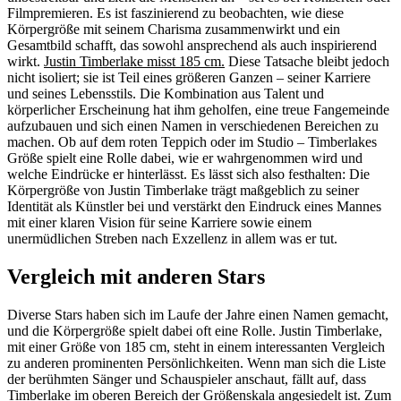
Filmpremieren. Es ist faszinierend zu beobachten, wie diese
Körpergröße mit seinem Charisma zusammenwirkt und ein
Gesamtbild schafft, das sowohl ansprechend als auch inspirierend
wirkt.
Justin Timberlake misst 185 cm.
Diese Tatsache bleibt jedoch
nicht isoliert; sie ist Teil eines größeren Ganzen – seiner Karriere
und seines Lebensstils. Die Kombination aus Talent und
körperlicher Erscheinung hat ihm geholfen, eine treue Fangemeinde
aufzubauen und sich einen Namen in verschiedenen Bereichen zu
machen. Ob auf dem roten Teppich oder im Studio – Timberlakes
Größe spielt eine Rolle dabei, wie er wahrgenommen wird und
welche Eindrücke er hinterlässt. Es lässt sich also festhalten: Die
Körpergröße von Justin Timberlake trägt maßgeblich zu seiner
Identität als Künstler bei und verstärkt den Eindruck eines Mannes
mit einer klaren Vision für seine Karriere sowie einem
unermüdlichen Streben nach Exzellenz in allem was er tut.
Vergleich mit anderen Stars
Diverse Stars haben sich im Laufe der Jahre einen Namen gemacht,
und die Körpergröße spielt dabei oft eine Rolle. Justin Timberlake,
mit einer Größe von 185 cm, steht in einem interessanten Vergleich
zu anderen prominenten Persönlichkeiten. Wenn man sich die Liste
der berühmten Sänger und Schauspieler anschaut, fällt auf, dass
Timberlake im oberen Bereich der Größenskala angesiedelt ist. Zum