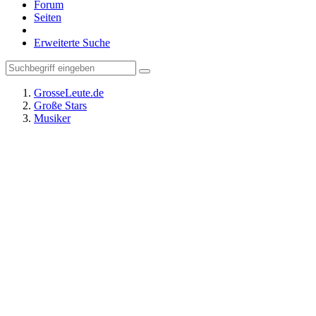
Forum
Seiten
Erweiterte Suche
GrosseLeute.de
Große Stars
Musiker