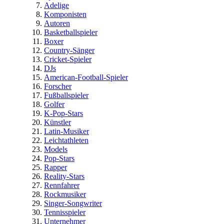
Adelige
Komponisten
Autoren
Basketballspieler
Boxer
Country-Sänger
Cricket-Spieler
DJs
American-Football-Spieler
Forscher
Fußballspieler
Golfer
K-Pop-Stars
Künstler
Latin-Musiker
Leichtathleten
Models
Pop-Stars
Rapper
Reality-Stars
Rennfahrer
Rockmusiker
Singer-Songwriter
Tennisspieler
Unternehmer