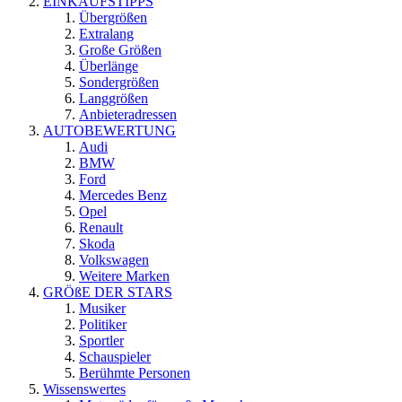
EINKAUFSTIPPS
Übergrößen
Extralang
Große Größen
Überlänge
Sondergrößen
Langgrößen
Anbieteradressen
AUTOBEWERTUNG
Audi
BMW
Ford
Mercedes Benz
Opel
Renault
Skoda
Volkswagen
Weitere Marken
GRÖßE DER STARS
Musiker
Politiker
Sportler
Schauspieler
Berühmte Personen
Wissenswertes