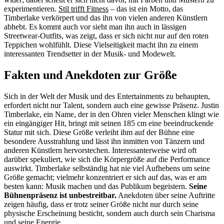
experimentieren.
Stil trifft Fitness
– das ist ein Motto, das
Timberlake verkörpert und das ihn von vielen anderen Künstlern
abhebt. Es kommt auch vor sieht man ihn auch in lässigen
Streetwear-Outfits, was zeigt, dass er sich nicht nur auf den roten
Teppichen wohlfühlt. Diese Vielseitigkeit macht ihn zu einem
interessanten Trendsetter in der Musik- und Modewelt.
Fakten und Anekdoten zur Größe
Sich in der Welt der Musik und des Entertainments zu behaupten,
erfordert nicht nur Talent, sondern auch eine gewisse Präsenz. Justin
Timberlake, ein Name, der in den Ohren vieler Menschen klingt wie
ein eingängiger Hit, bringt mit seinen 185 cm eine beeindruckende
Statur mit sich. Diese Größe verleiht ihm auf der Bühne eine
besondere Ausstrahlung und lässt ihn inmitten von Tänzern und
anderen Künstlern hervorstechen. Interessanterweise wird oft
darüber spekuliert, wie sich die Körpergröße auf die Performance
auswirkt. Timberlake selbständig hat nie viel Aufhebens um seine
Größe gemacht; vielmehr konzentriert er sich auf das, was er am
besten kann: Musik machen und das Publikum begeistern.
Seine
Bühnenpräsenz ist unbestreitbar.
Anekdoten über seine Auftritte
zeigen häufig, dass er trotz seiner Größe nicht nur durch seine
physische Erscheinung besticht, sondern auch durch sein Charisma
und seine Energie.