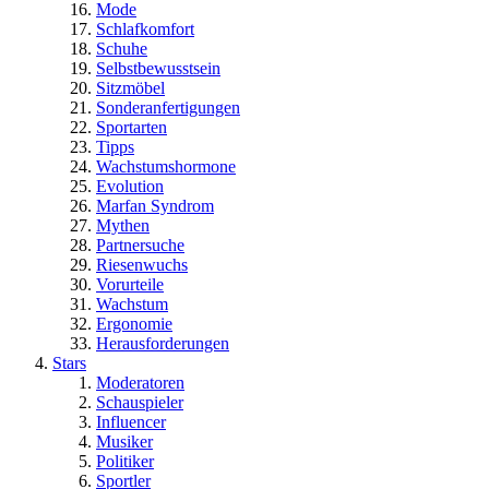
Mode
Schlafkomfort
Schuhe
Selbstbewusstsein
Sitzmöbel
Sonderanfertigungen
Sportarten
Tipps
Wachstumshormone
Evolution
Marfan Syndrom
Mythen
Partnersuche
Riesenwuchs
Vorurteile
Wachstum
Ergonomie
Herausforderungen
Stars
Moderatoren
Schauspieler
Influencer
Musiker
Politiker
Sportler