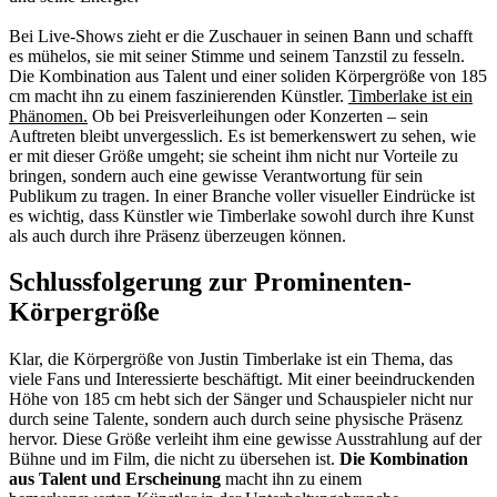
Bei Live-Shows zieht er die Zuschauer in seinen Bann und schafft
es mühelos, sie mit seiner Stimme und seinem Tanzstil zu fesseln.
Die Kombination aus Talent und einer soliden Körpergröße von 185
cm macht ihn zu einem faszinierenden Künstler.
Timberlake ist ein
Phänomen.
Ob bei Preisverleihungen oder Konzerten – sein
Auftreten bleibt unvergesslich. Es ist bemerkenswert zu sehen, wie
er mit dieser Größe umgeht; sie scheint ihm nicht nur Vorteile zu
bringen, sondern auch eine gewisse Verantwortung für sein
Publikum zu tragen. In einer Branche voller visueller Eindrücke ist
es wichtig, dass Künstler wie Timberlake sowohl durch ihre Kunst
als auch durch ihre Präsenz überzeugen können.
Schlussfolgerung zur Prominenten-
Körpergröße
Klar, die Körpergröße von Justin Timberlake ist ein Thema, das
viele Fans und Interessierte beschäftigt. Mit einer beeindruckenden
Höhe von 185 cm hebt sich der Sänger und Schauspieler nicht nur
durch seine Talente, sondern auch durch seine physische Präsenz
hervor. Diese Größe verleiht ihm eine gewisse Ausstrahlung auf der
Bühne und im Film, die nicht zu übersehen ist.
Die Kombination
aus Talent und Erscheinung
macht ihn zu einem