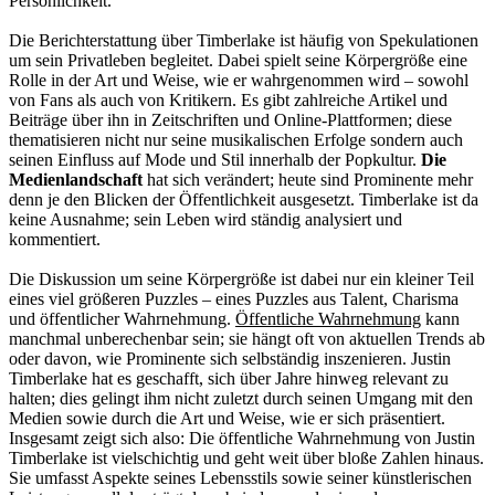
Persönlichkeit.
Die Berichterstattung über Timberlake ist häufig von Spekulationen
um sein Privatleben begleitet. Dabei spielt seine Körpergröße eine
Rolle in der Art und Weise, wie er wahrgenommen wird – sowohl
von Fans als auch von Kritikern. Es gibt zahlreiche Artikel und
Beiträge über ihn in Zeitschriften und Online-Plattformen; diese
thematisieren nicht nur seine musikalischen Erfolge sondern auch
seinen Einfluss auf Mode und Stil innerhalb der Popkultur.
Die
Medienlandschaft
hat sich verändert; heute sind Prominente mehr
denn je den Blicken der Öffentlichkeit ausgesetzt. Timberlake ist da
keine Ausnahme; sein Leben wird ständig analysiert und
kommentiert.
Die Diskussion um seine Körpergröße ist dabei nur ein kleiner Teil
eines viel größeren Puzzles – eines Puzzles aus Talent, Charisma
und öffentlicher Wahrnehmung.
Öffentliche Wahrnehmung
kann
manchmal unberechenbar sein; sie hängt oft von aktuellen Trends ab
oder davon, wie Prominente sich selbständig inszenieren. Justin
Timberlake hat es geschafft, sich über Jahre hinweg relevant zu
halten; dies gelingt ihm nicht zuletzt durch seinen Umgang mit den
Medien sowie durch die Art und Weise, wie er sich präsentiert.
Insgesamt zeigt sich also: Die öffentliche Wahrnehmung von Justin
Timberlake ist vielschichtig und geht weit über bloße Zahlen hinaus.
Sie umfasst Aspekte seines Lebensstils sowie seiner künstlerischen