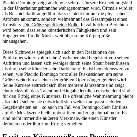
Placido Domingo zeigt auch, wie sehr das äußere Erscheinungsbild
in der Unterhaltungsbranche wahrgenommen wird. Oftmals wird er
als Beispiel dafür angeführt, dass es nicht nur auf die physischen
Attribute ankommt, sondern vielmehr auf das Gesamtpaket eines
Künstlers.
Die Größe spielt keine Rolle.
In zahlreichen Berichten
wird betont, dass seine künstlerischen Fähigkeiten und sein
Engagement für die Musik weit über seine Körpergröße
hinausgehen.
Diese Sichtweise spiegelt sich auch in den Reaktionen des
Publikums wider; zahlreiche Zuschauer sind begeistert von seinen
Auftritten und lassen sich weniger durch seine Statur beeinflussen
als durch seine künstlerische Darbietung. Es ist bemerkenswert zu
sehen, wie Placido Domingo trotz aller Diskussionen um seine
Größe weiterhin als einer der größten Opernsänger gefeiert wird.
Seine Karriere erstreckt sich über mehrere Jahrzehnte und zeigt
eindrucksvoll, dass Talent und Hingabe letztlich entscheidend sind
für den Erfolg eines Künstlers. Die öffentliche Wahrnehmung bleibt
also nicht stehen; sie entwickelt sich weiter und passt sich den
Gegebenheiten an – so auch im Fall von Domingo. Sein Einfluss
auf die Musikszene bleibt unbestritten und zeigt einmal mehr: Es
sind nicht immer die äußeren Merkmale, die einen Künstler
definieren oder ihm zum Erfolg verhelfen.
Fazit zur Körpergröße von Domingo