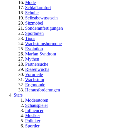
Mode
Schlafkomfort
Schuhe
Selbstbewusstsein
Sitzmöbel
Sonderanfertigungen
Sportarten
Tipps
Wachstumshormone
Evolution
Marfan Syndrom
Mythen
Partnersuche
Riesenwuchs
Vorurteile
Wachstum
Ergonomie
Herausforderungen
Stars
Moderatoren
Schauspieler
Influencer
Musiker
Politiker
Sportler