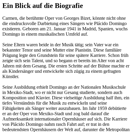
Ein Blick auf die Biografie
Carmen, die berühmte Oper von Georges Bizet, könnte nicht ohne
die eindrucksvolle Darbietung eines Sängers wie Plácido Domingo
existieren. Geboren am 21. Januar 1941 in Madrid, Spanien, wuchs
Domingo in einem musikalischen Umfeld auf.
Seine Eltern waren beide in der Musik tätig; sein Vater war ein
bekannter Tenor und seine Mutter eine Pianistin. Diese familiäre
Prägung legte den Grundstein für seine spätere Karriere. Schon früh
zeigte sich sein Talent, und so begann er bereits im Alter von acht
Jahren mit dem Gesang. Die ersten Schritte auf der Bühne machte er
als Kindersänger und entwickelte sich zügig zu einem gefragten
Künstler.
Seine Ausbildung erhielt Domingo an der Nationalen Musikschule
in Mexiko-Stadt, wo er nicht nur Gesang studierte, sondern auch
Komposition und Klavier. Diese vielseitige Ausbildung half ihm, ein
tiefes Verständnis für die Musik zu entwickeln und seine
Fähigkeiten als Sänger weiter auszubauen. Im Jahr 1959 debütierte
er an der Oper von Mexiko-Stadt und zog bald darauf die
Aufmerksamkeit internationaler Opernhäuser auf sich. Die Karriere
von Plácido Domingo nahm rasch Fahrt auf; er trat in den
bedeutendsten Opernhäusern der Welt auf, darunter die Metropolitan