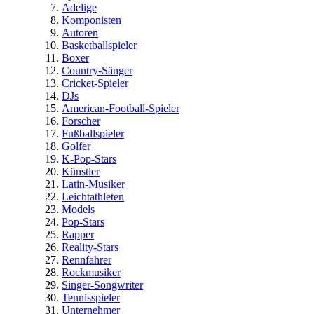
Adelige
Komponisten
Autoren
Basketballspieler
Boxer
Country-Sänger
Cricket-Spieler
DJs
American-Football-Spieler
Forscher
Fußballspieler
Golfer
K-Pop-Stars
Künstler
Latin-Musiker
Leichtathleten
Models
Pop-Stars
Rapper
Reality-Stars
Rennfahrer
Rockmusiker
Singer-Songwriter
Tennisspieler
Unternehmer