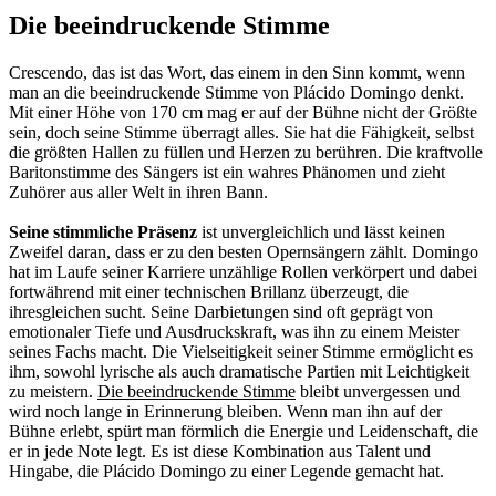
Die beeindruckende Stimme
Crescendo, das ist das Wort, das einem in den Sinn kommt, wenn
man an die beeindruckende Stimme von Plácido Domingo denkt.
Mit einer Höhe von 170 cm mag er auf der Bühne nicht der Größte
sein, doch seine Stimme überragt alles. Sie hat die Fähigkeit, selbst
die größten Hallen zu füllen und Herzen zu berühren. Die kraftvolle
Baritonstimme des Sängers ist ein wahres Phänomen und zieht
Zuhörer aus aller Welt in ihren Bann.
Seine stimmliche Präsenz
ist unvergleichlich und lässt keinen
Zweifel daran, dass er zu den besten Opernsängern zählt. Domingo
hat im Laufe seiner Karriere unzählige Rollen verkörpert und dabei
fortwährend mit einer technischen Brillanz überzeugt, die
ihresgleichen sucht. Seine Darbietungen sind oft geprägt von
emotionaler Tiefe und Ausdruckskraft, was ihn zu einem Meister
seines Fachs macht. Die Vielseitigkeit seiner Stimme ermöglicht es
ihm, sowohl lyrische als auch dramatische Partien mit Leichtigkeit
zu meistern.
Die beeindruckende Stimme
bleibt unvergessen und
wird noch lange in Erinnerung bleiben. Wenn man ihn auf der
Bühne erlebt, spürt man förmlich die Energie und Leidenschaft, die
er in jede Note legt. Es ist diese Kombination aus Talent und
Hingabe, die Plácido Domingo zu einer Legende gemacht hat.