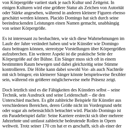
von Körpergröße variiert stark je nach Kultur und Zeitgeist. In
einigen Kulturen wird eine größere Statur als Zeichen von Autorität
oder Stärke angesehen, während in anderen kleinere Figuren ebenso
geschätzt werden können. Placido Domingo hat sich durch seine
beeindruckenden Leistungen einen Namen gemacht, unabhängig
von seiner Körpergröße.
Es ist interessant zu beobachten, wie sich diese Wahrnehmungen im
Laufe der Jahre verändert haben und wie Künstler wie Domingo
dazu beitragen können, stereotype Vorstellungen über Körpergrößen
aufzubrechen. Ein weiterer Aspekt ist die praktische Seite der
Körpergröße auf der Bühne. Ein Sänger muss sich oft in einem
bestimmten Raum bewegen und dabei gleichzeitig seine Stimme
kontrollieren. Die Höhe kann dabei sowohl Vor- als auch Nachteile
mit sich bringen; ein kleinerer Sänger könnte beispielsweise flexibler
sein, während ein größerer möglicherweise mehr Präsenz zeigt.
Doch letztlich sind es die Fähigkeiten des Künstlers selbst – seine
Technik, sein Ausdruck und seine Leidenschaft – die den
Unterschied machen. Es gibt zahlreiche Beispiele für Künstler aus
verschiedenen Bereichen, deren Größe nicht im Vordergrund steht
oder sogar als nebensächlich betrachtet wird. Placido Domingo ist
ein Paradebeispiel dafür: Seine Karriere erstreckt sich über mehrere
Jahrzehnte und umfasst zahlreiche bedeutende Rollen in Opern
weltweit. Trotz seiner 170 cm hat er es geschafft, sich als einer der