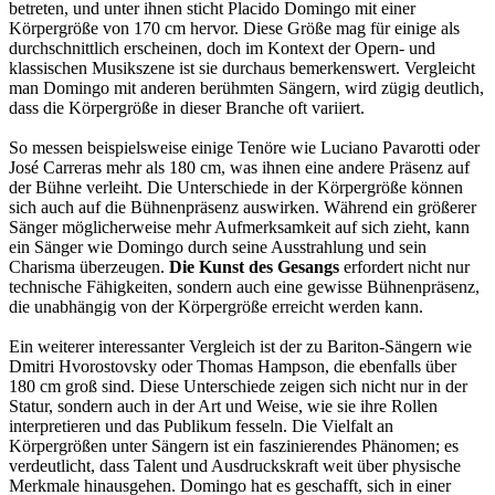
betreten, und unter ihnen sticht Placido Domingo mit einer
Körpergröße von 170 cm hervor. Diese Größe mag für einige als
durchschnittlich erscheinen, doch im Kontext der Opern- und
klassischen Musikszene ist sie durchaus bemerkenswert. Vergleicht
man Domingo mit anderen berühmten Sängern, wird zügig deutlich,
dass die Körpergröße in dieser Branche oft variiert.
So messen beispielsweise einige Tenöre wie Luciano Pavarotti oder
José Carreras mehr als 180 cm, was ihnen eine andere Präsenz auf
der Bühne verleiht. Die Unterschiede in der Körpergröße können
sich auch auf die Bühnenpräsenz auswirken. Während ein größerer
Sänger möglicherweise mehr Aufmerksamkeit auf sich zieht, kann
ein Sänger wie Domingo durch seine Ausstrahlung und sein
Charisma überzeugen.
Die Kunst des Gesangs
erfordert nicht nur
technische Fähigkeiten, sondern auch eine gewisse Bühnenpräsenz,
die unabhängig von der Körpergröße erreicht werden kann.
Ein weiterer interessanter Vergleich ist der zu Bariton-Sängern wie
Dmitri Hvorostovsky oder Thomas Hampson, die ebenfalls über
180 cm groß sind. Diese Unterschiede zeigen sich nicht nur in der
Statur, sondern auch in der Art und Weise, wie sie ihre Rollen
interpretieren und das Publikum fesseln. Die Vielfalt an
Körpergrößen unter Sängern ist ein faszinierendes Phänomen; es
verdeutlicht, dass Talent und Ausdruckskraft weit über physische
Merkmale hinausgehen. Domingo hat es geschafft, sich in einer