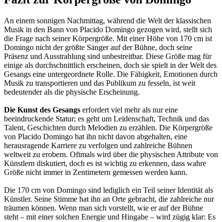
An einem sonnigen Nachmittag, während die Welt der klassischen
Musik in den Bann von Placido Domingo gezogen wird, stellt sich
die Frage nach seiner Körpergröße. Mit einer Höhe von 170 cm ist
Domingo nicht der größte Sänger auf der Bühne, doch seine
Präsenz und Ausstrahlung sind unbestreitbar. Diese Größe mag für
einige als durchschnittlich erscheinen, doch sie spielt in der Welt des
Gesangs eine untergeordnete Rolle. Die Fähigkeit, Emotionen durch
Musik zu transportieren und das Publikum zu fesseln, ist weit
bedeutender als die physische Erscheinung.
Die Kunst des Gesangs
erfordert viel mehr als nur eine
beeindruckende Statur; es geht um Leidenschaft, Technik und das
Talent, Geschichten durch Melodien zu erzählen. Die Körpergröße
von Placido Domingo hat ihn nicht davon abgehalten, eine
herausragende Karriere zu verfolgen und zahlreiche Bühnen
weltweit zu erobern. Oftmals wird über die physischen Attribute von
Künstlern diskutiert, doch es ist wichtig zu erkennen, dass wahre
Größe nicht immer in Zentimetern gemessen werden kann.
Die 170 cm von Domingo sind lediglich ein Teil seiner Identität als
Künstler. Seine Stimme hat ihn an Orte gebracht, die zahlreiche nur
träumen können. Wenn man sich vorstellt, wie er auf der Bühne
steht – mit einer solchen Energie und Hingabe – wird zügig klar: Es