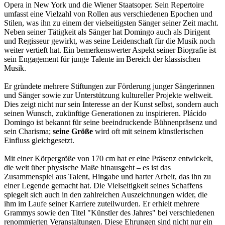
Opera in New York und die Wiener Staatsoper. Sein Repertoire
umfasst eine Vielzahl von Rollen aus verschiedenen Epochen und
Stilen, was ihn zu einem der vielseitigsten Sänger seiner Zeit macht.
Neben seiner Tätigkeit als Sänger hat Domingo auch als Dirigent
und Regisseur gewirkt, was seine Leidenschaft für die Musik noch
weiter vertieft hat. Ein bemerkenswerter Aspekt seiner Biografie ist
sein Engagement für junge Talente im Bereich der klassischen
Musik.
Er gründete mehrere Stiftungen zur Förderung junger Sängerinnen
und Sänger sowie zur Unterstützung kultureller Projekte weltweit.
Dies zeigt nicht nur sein Interesse an der Kunst selbst, sondern auch
seinen Wunsch, zukünftige Generationen zu inspirieren. Plácido
Domingo ist bekannt für seine beeindruckende Bühnenpräsenz und
sein Charisma;
seine Größe
wird oft mit seinem künstlerischen
Einfluss gleichgesetzt.
Mit einer Körpergröße von 170 cm hat er eine Präsenz entwickelt,
die weit über physische Maße hinausgeht – es ist das
Zusammenspiel aus Talent, Hingabe und harter Arbeit, das ihn zu
einer Legende gemacht hat. Die Vielseitigkeit seines Schaffens
spiegelt sich auch in den zahlreichen Auszeichnungen wider, die
ihm im Laufe seiner Karriere zuteilwurden. Er erhielt mehrere
Grammys sowie den Titel "Künstler des Jahres" bei verschiedenen
renommierten Veranstaltungen. Diese Ehrungen sind nicht nur ein