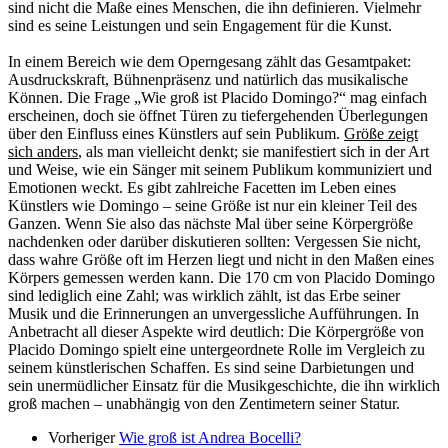
sind nicht die Maße eines Menschen, die ihn definieren. Vielmehr
sind es seine Leistungen und sein Engagement für die Kunst.
In einem Bereich wie dem Operngesang zählt das Gesamtpaket:
Ausdruckskraft, Bühnenpräsenz und natürlich das musikalische
Können. Die Frage „Wie groß ist Placido Domingo?“ mag einfach
erscheinen, doch sie öffnet Türen zu tiefergehenden Überlegungen
über den Einfluss eines Künstlers auf sein Publikum.
Größe zeigt
sich anders
, als man vielleicht denkt; sie manifestiert sich in der Art
und Weise, wie ein Sänger mit seinem Publikum kommuniziert und
Emotionen weckt. Es gibt zahlreiche Facetten im Leben eines
Künstlers wie Domingo – seine Größe ist nur ein kleiner Teil des
Ganzen. Wenn Sie also das nächste Mal über seine Körpergröße
nachdenken oder darüber diskutieren sollten: Vergessen Sie nicht,
dass wahre Größe oft im Herzen liegt und nicht in den Maßen eines
Körpers gemessen werden kann. Die 170 cm von Placido Domingo
sind lediglich eine Zahl; was wirklich zählt, ist das Erbe seiner
Musik und die Erinnerungen an unvergessliche Aufführungen. In
Anbetracht all dieser Aspekte wird deutlich: Die Körpergröße von
Placido Domingo spielt eine untergeordnete Rolle im Vergleich zu
seinem künstlerischen Schaffen. Es sind seine Darbietungen und
sein unermüdlicher Einsatz für die Musikgeschichte, die ihn wirklich
groß machen – unabhängig von den Zentimetern seiner Statur.
Vorheriger
Wie groß ist Andrea Bocelli?