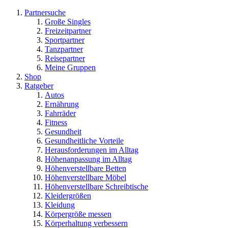
Partnersuche
Große Singles
Freizeitpartner
Sportpartner
Tanzpartner
Reisepartner
Meine Gruppen
Shop
Ratgeber
Autos
Ernährung
Fahrräder
Fitness
Gesundheit
Gesundheitliche Vorteile
Herausforderungen im Alltag
Höhenanpassung im Alltag
Höhenverstellbare Betten
Höhenverstellbare Möbel
Höhenverstellbare Schreibtische
Kleidergrößen
Kleidung
Körpergröße messen
Körperhaltung verbessern