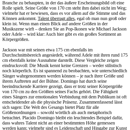
Branche zu behaupten, in der das äußere Erscheinungsbild oft eine
Rolle spielt. Seine Größe von 170 cm steht ihm dabei nicht im Weg;
vielmehr hat er bewiesen, dass es vor allem auf die Stimme und das
Können ankommt.
Talent überragt alles
, egal ob man nun groß oder
klein ist. Wenn man einen Blick auf andere Größen in der
Musikszene wirft – denken Sie an Pop-Ikonen wie Michael Jackson
oder Adele – wird klar: Auch hier gibt es ein großes Sortiment an
Körpergrößen.
Jackson war mit seinen etwa 175 cm ebenfalls im
Durchschnittsbereich angesiedelt, während Adele mit ihren rund 175
cm ebenfalls keine Ausnahme darstellt. Diese Vergleiche zeigen
eindrucksvoll: Die Musik kennt keine Grenzen – weder stilistisch
noch körperlich. Es ist spannend zu beobachten, wie unterschiedlich
Sänger wahrgenommen werden können – je nach ihrer Größe und
ihrem Auftreten auf der Bühne. Domingo hat durch seine
beeindruckende Karriere gezeigt, dass er trotz seiner Körpergröße
von 170 cm zu den Größten seines Fachs gehört. Die Fähigkeit
eines Sängers zur emotionalen Verbindung mit dem Publikum ist oft
entscheidender als die physische Präsenz. Zusammenfassend lässt
sich sagen: Die Welt des Gesangs bietet Platz für alle
Größenordnungen – sowohl wörtlich als auch metaphorisch
betrachtet. Placido Domingo bleibt ein leuchtendes Beispiel dafür,
dass wahres Talent nicht an einer bestimmten Höhe gemessen
werden kann; vielmehr sind es Leidenschaft und Hingabe zur Kunst