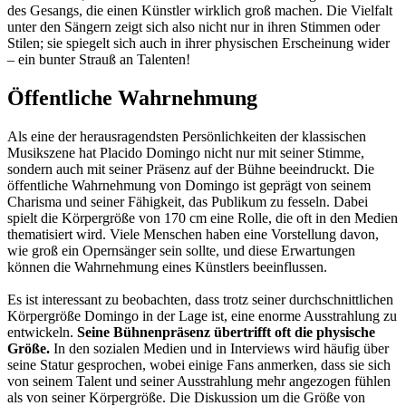
des Gesangs, die einen Künstler wirklich groß machen. Die Vielfalt
unter den Sängern zeigt sich also nicht nur in ihren Stimmen oder
Stilen; sie spiegelt sich auch in ihrer physischen Erscheinung wider
– ein bunter Strauß an Talenten!
Öffentliche Wahrnehmung
Als eine der herausragendsten Persönlichkeiten der klassischen
Musikszene hat Placido Domingo nicht nur mit seiner Stimme,
sondern auch mit seiner Präsenz auf der Bühne beeindruckt. Die
öffentliche Wahrnehmung von Domingo ist geprägt von seinem
Charisma und seiner Fähigkeit, das Publikum zu fesseln. Dabei
spielt die Körpergröße von 170 cm eine Rolle, die oft in den Medien
thematisiert wird. Viele Menschen haben eine Vorstellung davon,
wie groß ein Opernsänger sein sollte, und diese Erwartungen
können die Wahrnehmung eines Künstlers beeinflussen.
Es ist interessant zu beobachten, dass trotz seiner durchschnittlichen
Körpergröße Domingo in der Lage ist, eine enorme Ausstrahlung zu
entwickeln.
Seine Bühnenpräsenz übertrifft oft die physische
Größe.
In den sozialen Medien und in Interviews wird häufig über
seine Statur gesprochen, wobei einige Fans anmerken, dass sie sich
von seinem Talent und seiner Ausstrahlung mehr angezogen fühlen
als von seiner Körpergröße. Die Diskussion um die Größe von