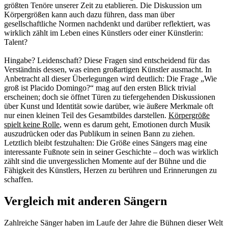
größten Tenöre unserer Zeit zu etablieren. Die Diskussion um
Körpergrößen kann auch dazu führen, dass man über
gesellschaftliche Normen nachdenkt und darüber reflektiert, was
wirklich zählt im Leben eines Künstlers oder einer Künstlerin:
Talent?
Hingabe? Leidenschaft? Diese Fragen sind entscheidend für das
Verständnis dessen, was einen großartigen Künstler ausmacht. In
Anbetracht all dieser Überlegungen wird deutlich: Die Frage „Wie
groß ist Placido Domingo?“ mag auf den ersten Blick trivial
erscheinen; doch sie öffnet Türen zu tiefergehenden Diskussionen
über Kunst und Identität sowie darüber, wie äußere Merkmale oft
nur einen kleinen Teil des Gesamtbildes darstellen.
Körpergröße
spielt keine Rolle
, wenn es darum geht, Emotionen durch Musik
auszudrücken oder das Publikum in seinen Bann zu ziehen.
Letztlich bleibt festzuhalten: Die Größe eines Sängers mag eine
interessante Fußnote sein in seiner Geschichte – doch was wirklich
zählt sind die unvergesslichen Momente auf der Bühne und die
Fähigkeit des Künstlers, Herzen zu berühren und Erinnerungen zu
schaffen.
Vergleich mit anderen Sängern
Zahlreiche Sänger haben im Laufe der Jahre die Bühnen dieser Welt