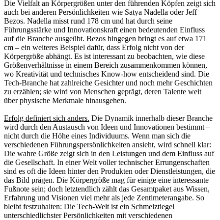
Die Vielfalt an Körpergrößen unter den führenden Köpfen zeigt sich
auch bei anderen Persönlichkeiten wie Satya Nadella oder Jeff
Bezos. Nadella misst rund 178 cm und hat durch seine
Führungsstärke und Innovationskraft einen bedeutenden Einfluss
auf die Branche ausgeübt. Bezos hingegen bringt es auf etwa 171
cm – ein weiteres Beispiel dafür, dass Erfolg nicht von der
Körpergröße abhängt. Es ist interessant zu beobachten, wie diese
Größenverhältnisse in einem Bereich zusammenkommen können,
wo Kreativität und technisches Know-how entscheidend sind. Die
Tech-Branche hat zahlreiche Gesichter und noch mehr Geschichten
zu erzählen; sie wird von Menschen geprägt, deren Talente weit
über physische Merkmale hinausgehen.
Erfolg definiert sich anders.
Die Dynamik innerhalb dieser Branche
wird durch den Austausch von Ideen und Innovationen bestimmt –
nicht durch die Höhe eines Individuums. Wenn man sich die
verschiedenen Führungspersönlichkeiten ansieht, wird schnell klar:
Die wahre Größe zeigt sich in den Leistungen und dem Einfluss auf
die Gesellschaft. In einer Welt voller technischer Errungenschaften
sind es oft die Ideen hinter den Produkten oder Dienstleistungen, die
das Bild prägen. Die Körpergröße mag für einige eine interessante
Fußnote sein; doch letztendlich zählt das Gesamtpaket aus Wissen,
Erfahrung und Visionen viel mehr als jede Zentimeterangabe. So
bleibt festzuhalten: Die Tech-Welt ist ein Schmelztiegel
unterschiedlichster Persönlichkeiten mit verschiedenen