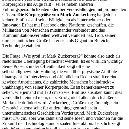
Körpergröße ins Auge fällt – sei es neben anderen
Führungspersönlichkeiten oder bei Veranstaltungen mit prominenten
Gästen.
Die Körpergröße von Mark Zuckerberg
hat jedoch
keinen Einfluss auf seine Fähigkeiten als Unternehmer oder
Innovator. Er hat mit Facebook eine Plattform geschaffen, die
Milliarden von Menschen miteinander verbindet und das
Kommunikationsverhalten weltweit verändert hat. Trotz seiner
durchschnittlichen Größe hat er sich als Gigant im Bereich
Technologie etabliert.
Die Frage „Wie groß ist Mark Zuckerberg?“ könnte also auch als
rhetorische Überlegung betrachtet werden: Ist es wirklich wichtig?
Seine Präsenz in der Öffentlichkeit zeigt oft eine
selbständigbewusste Haltung, die weit über physische Attribute
hinausgeht. In Interviews und öffentlichen Reden strahlt er eine
gewisse Autorität aus, die zahlreiche Menschen beeindruckt –
unabhängig von seiner Körpergröße. Es ist bemerkenswert zu
sehen, wie jemand mit 170 cm so viel Einfluss ausüben kann; dies
verdeutlicht einmal mehr, dass Erfolg nicht allein durch äußere
Merkmale definiert wird. Zuckerbergs Größe mag für einige ein
Gesprächsthema sein; für andere hingegen steht sein
unternehmerisches Geschick im Vordergrund.
Mark Zuckerberg
misst 170 cm
, aber was zählt sind seine Ideen und Visionen für die
Zukunft der Technologie und sozialen Interaktion. Letztlich zeigt
sein Werdegang eindrucksvoll, dass man auch mit einer