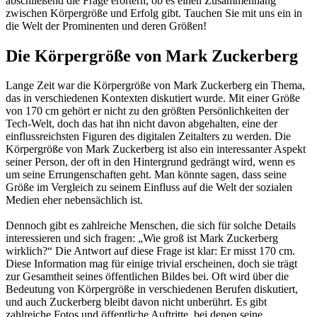
abschließend die Frage erörtern, ob es einen Zusammenhang
zwischen Körpergröße und Erfolg gibt. Tauchen Sie mit uns ein in
die Welt der Prominenten und deren Größen!
Die Körpergröße von Mark Zuckerberg
Lange Zeit war die Körpergröße von Mark Zuckerberg ein Thema,
das in verschiedenen Kontexten diskutiert wurde. Mit einer Größe
von 170 cm gehört er nicht zu den größten Persönlichkeiten der
Tech-Welt, doch das hat ihn nicht davon abgehalten, eine der
einflussreichsten Figuren des digitalen Zeitalters zu werden. Die
Körpergröße von Mark Zuckerberg ist also ein interessanter Aspekt
seiner Person, der oft in den Hintergrund gedrängt wird, wenn es
um seine Errungenschaften geht. Man könnte sagen, dass seine
Größe im Vergleich zu seinem Einfluss auf die Welt der sozialen
Medien eher nebensächlich ist.
Dennoch gibt es zahlreiche Menschen, die sich für solche Details
interessieren und sich fragen: „Wie groß ist Mark Zuckerberg
wirklich?“ Die Antwort auf diese Frage ist klar: Er misst 170 cm.
Diese Information mag für einige trivial erscheinen, doch sie trägt
zur Gesamtheit seines öffentlichen Bildes bei. Oft wird über die
Bedeutung von Körpergröße in verschiedenen Berufen diskutiert,
und auch Zuckerberg bleibt davon nicht unberührt. Es gibt
zahlreiche Fotos und öffentliche Auftritte, bei denen seine