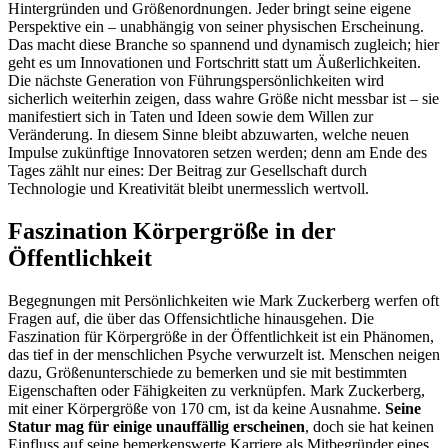
Hintergründen und Größenordnungen. Jeder bringt seine eigene
Perspektive ein – unabhängig von seiner physischen Erscheinung.
Das macht diese Branche so spannend und dynamisch zugleich; hier
geht es um Innovationen und Fortschritt statt um Äußerlichkeiten.
Die nächste Generation von Führungspersönlichkeiten wird
sicherlich weiterhin zeigen, dass wahre Größe nicht messbar ist – sie
manifestiert sich in Taten und Ideen sowie dem Willen zur
Veränderung. In diesem Sinne bleibt abzuwarten, welche neuen
Impulse zukünftige Innovatoren setzen werden; denn am Ende des
Tages zählt nur eines: Der Beitrag zur Gesellschaft durch
Technologie und Kreativität bleibt unermesslich wertvoll.
Faszination Körpergröße in der
Öffentlichkeit
Begegnungen mit Persönlichkeiten wie Mark Zuckerberg werfen oft
Fragen auf, die über das Offensichtliche hinausgehen. Die
Faszination für Körpergröße in der Öffentlichkeit ist ein Phänomen,
das tief in der menschlichen Psyche verwurzelt ist. Menschen neigen
dazu, Größenunterschiede zu bemerken und sie mit bestimmten
Eigenschaften oder Fähigkeiten zu verknüpfen. Mark Zuckerberg,
mit einer Körpergröße von 170 cm, ist da keine Ausnahme.
Seine
Statur mag für einige unauffällig erscheinen
, doch sie hat keinen
Einfluss auf seine bemerkenswerte Karriere als Mitbegründer eines