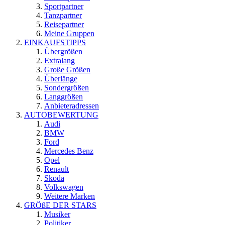
Sportpartner
Tanzpartner
Reisepartner
Meine Gruppen
EINKAUFSTIPPS
Übergrößen
Extralang
Große Größen
Überlänge
Sondergrößen
Langgrößen
Anbieteradressen
AUTOBEWERTUNG
Audi
BMW
Ford
Mercedes Benz
Opel
Renault
Skoda
Volkswagen
Weitere Marken
GRÖßE DER STARS
Musiker
Politiker