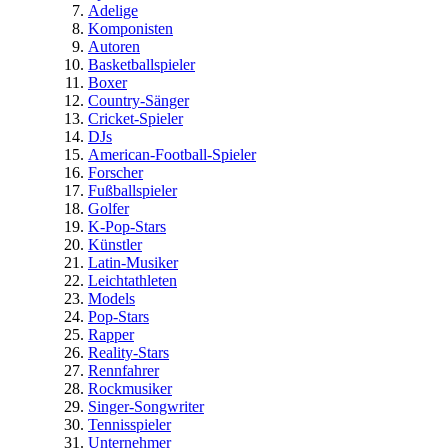
Adelige
Komponisten
Autoren
Basketballspieler
Boxer
Country-Sänger
Cricket-Spieler
DJs
American-Football-Spieler
Forscher
Fußballspieler
Golfer
K-Pop-Stars
Künstler
Latin-Musiker
Leichtathleten
Models
Pop-Stars
Rapper
Reality-Stars
Rennfahrer
Rockmusiker
Singer-Songwriter
Tennisspieler
Unternehmer