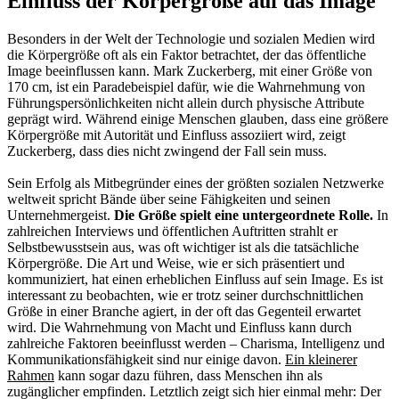
Einfluss der Körpergröße auf das Image
Besonders in der Welt der Technologie und sozialen Medien wird
die Körpergröße oft als ein Faktor betrachtet, der das öffentliche
Image beeinflussen kann. Mark Zuckerberg, mit einer Größe von
170 cm, ist ein Paradebeispiel dafür, wie die Wahrnehmung von
Führungspersönlichkeiten nicht allein durch physische Attribute
geprägt wird. Während einige Menschen glauben, dass eine größere
Körpergröße mit Autorität und Einfluss assoziiert wird, zeigt
Zuckerberg, dass dies nicht zwingend der Fall sein muss.
Sein Erfolg als Mitbegründer eines der größten sozialen Netzwerke
weltweit spricht Bände über seine Fähigkeiten und seinen
Unternehmergeist.
Die Größe spielt eine untergeordnete Rolle.
In
zahlreichen Interviews und öffentlichen Auftritten strahlt er
Selbstbewusstsein aus, was oft wichtiger ist als die tatsächliche
Körpergröße. Die Art und Weise, wie er sich präsentiert und
kommuniziert, hat einen erheblichen Einfluss auf sein Image. Es ist
interessant zu beobachten, wie er trotz seiner durchschnittlichen
Größe in einer Branche agiert, in der oft das Gegenteil erwartet
wird. Die Wahrnehmung von Macht und Einfluss kann durch
zahlreiche Faktoren beeinflusst werden – Charisma, Intelligenz und
Kommunikationsfähigkeit sind nur einige davon.
Ein kleinerer
Rahmen
kann sogar dazu führen, dass Menschen ihn als
zugänglicher empfinden. Letztlich zeigt sich hier einmal mehr: Der