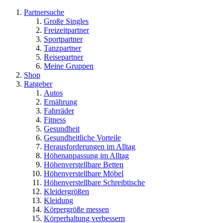
Partnersuche
Große Singles
Freizeitpartner
Sportpartner
Tanzpartner
Reisepartner
Meine Gruppen
Shop
Ratgeber
Autos
Ernährung
Fahrräder
Fitness
Gesundheit
Gesundheitliche Vorteile
Herausforderungen im Alltag
Höhenanpassung im Alltag
Höhenverstellbare Betten
Höhenverstellbare Möbel
Höhenverstellbare Schreibtische
Kleidergrößen
Kleidung
Körpergröße messen
Körperhaltung verbessern