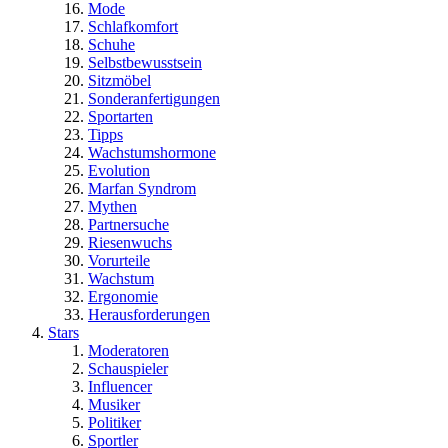
Mode
Schlafkomfort
Schuhe
Selbstbewusstsein
Sitzmöbel
Sonderanfertigungen
Sportarten
Tipps
Wachstumshormone
Evolution
Marfan Syndrom
Mythen
Partnersuche
Riesenwuchs
Vorurteile
Wachstum
Ergonomie
Herausforderungen
Stars
Moderatoren
Schauspieler
Influencer
Musiker
Politiker
Sportler