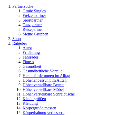
Partnersuche
Große Singles
Freizeitpartner
Sportpartner
Tanzpartner
Reisepartner
Meine Gruppen
Shop
Ratgeber
Autos
Ernährung
Fahrräder
Fitness
Gesundheit
Gesundheitliche Vorteile
Herausforderungen im Alltag
Höhenanpassung im Alltag
Höhenverstellbare Betten
Höhenverstellbare Möbel
Höhenverstellbare Schreibtische
Kleidergrößen
Kleidung
Körpergröße messen
Körperhaltung verbessern