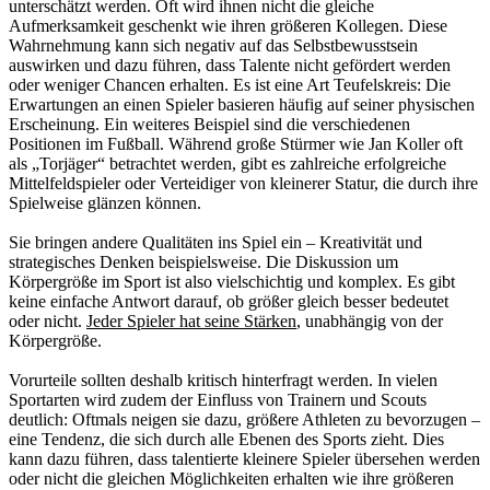
unterschätzt werden. Oft wird ihnen nicht die gleiche
Aufmerksamkeit geschenkt wie ihren größeren Kollegen. Diese
Wahrnehmung kann sich negativ auf das Selbstbewusstsein
auswirken und dazu führen, dass Talente nicht gefördert werden
oder weniger Chancen erhalten. Es ist eine Art Teufelskreis: Die
Erwartungen an einen Spieler basieren häufig auf seiner physischen
Erscheinung. Ein weiteres Beispiel sind die verschiedenen
Positionen im Fußball. Während große Stürmer wie Jan Koller oft
als „Torjäger“ betrachtet werden, gibt es zahlreiche erfolgreiche
Mittelfeldspieler oder Verteidiger von kleinerer Statur, die durch ihre
Spielweise glänzen können.
Sie bringen andere Qualitäten ins Spiel ein – Kreativität und
strategisches Denken beispielsweise. Die Diskussion um
Körpergröße im Sport ist also vielschichtig und komplex. Es gibt
keine einfache Antwort darauf, ob größer gleich besser bedeutet
oder nicht.
Jeder Spieler hat seine Stärken
, unabhängig von der
Körpergröße.
Vorurteile sollten deshalb kritisch hinterfragt werden. In vielen
Sportarten wird zudem der Einfluss von Trainern und Scouts
deutlich: Oftmals neigen sie dazu, größere Athleten zu bevorzugen –
eine Tendenz, die sich durch alle Ebenen des Sports zieht. Dies
kann dazu führen, dass talentierte kleinere Spieler übersehen werden
oder nicht die gleichen Möglichkeiten erhalten wie ihre größeren