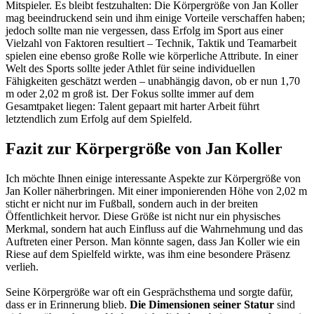
Mitspieler. Es bleibt festzuhalten: Die Körpergröße von Jan Koller
mag beeindruckend sein und ihm einige Vorteile verschaffen haben;
jedoch sollte man nie vergessen, dass Erfolg im Sport aus einer
Vielzahl von Faktoren resultiert – Technik, Taktik und Teamarbeit
spielen eine ebenso große Rolle wie körperliche Attribute. In einer
Welt des Sports sollte jeder Athlet für seine individuellen
Fähigkeiten geschätzt werden – unabhängig davon, ob er nun 1,70
m oder 2,02 m groß ist. Der Fokus sollte immer auf dem
Gesamtpaket liegen: Talent gepaart mit harter Arbeit führt
letztendlich zum Erfolg auf dem Spielfeld.
Fazit zur Körpergröße von Jan Koller
Ich möchte Ihnen einige interessante Aspekte zur Körpergröße von
Jan Koller näherbringen. Mit einer imponierenden Höhe von 2,02 m
sticht er nicht nur im Fußball, sondern auch in der breiten
Öffentlichkeit hervor. Diese Größe ist nicht nur ein physisches
Merkmal, sondern hat auch Einfluss auf die Wahrnehmung und das
Auftreten einer Person. Man könnte sagen, dass Jan Koller wie ein
Riese auf dem Spielfeld wirkte, was ihm eine besondere Präsenz
verlieh.
Seine Körpergröße war oft ein Gesprächsthema und sorgte dafür,
dass er in Erinnerung blieb.
Die Dimensionen seiner Statur
sind