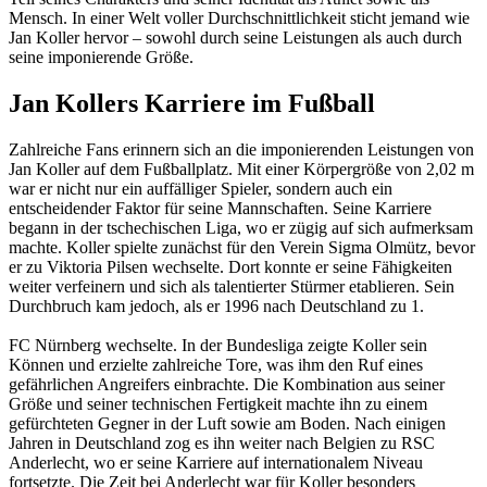
Mensch. In einer Welt voller Durchschnittlichkeit sticht jemand wie
Jan Koller hervor – sowohl durch seine Leistungen als auch durch
seine imponierende Größe.
Jan Kollers Karriere im Fußball
Zahlreiche Fans erinnern sich an die imponierenden Leistungen von
Jan Koller auf dem Fußballplatz. Mit einer Körpergröße von 2,02 m
war er nicht nur ein auffälliger Spieler, sondern auch ein
entscheidender Faktor für seine Mannschaften. Seine Karriere
begann in der tschechischen Liga, wo er zügig auf sich aufmerksam
machte. Koller spielte zunächst für den Verein Sigma Olmütz, bevor
er zu Viktoria Pilsen wechselte. Dort konnte er seine Fähigkeiten
weiter verfeinern und sich als talentierter Stürmer etablieren. Sein
Durchbruch kam jedoch, als er 1996 nach Deutschland zu 1.
FC Nürnberg wechselte. In der Bundesliga zeigte Koller sein
Können und erzielte zahlreiche Tore, was ihm den Ruf eines
gefährlichen Angreifers einbrachte. Die Kombination aus seiner
Größe und seiner technischen Fertigkeit machte ihn zu einem
gefürchteten Gegner in der Luft sowie am Boden. Nach einigen
Jahren in Deutschland zog es ihn weiter nach Belgien zu RSC
Anderlecht, wo er seine Karriere auf internationalem Niveau
fortsetzte. Die Zeit bei Anderlecht war für Koller besonders