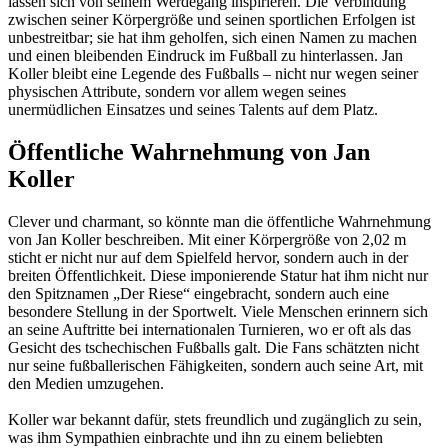
lassen sich von seinem Werdegang inspirieren. Die Verbindung
zwischen seiner Körpergröße und seinen sportlichen Erfolgen ist
unbestreitbar; sie hat ihm geholfen, sich einen Namen zu machen
und einen bleibenden Eindruck im Fußball zu hinterlassen. Jan
Koller bleibt eine Legende des Fußballs – nicht nur wegen seiner
physischen Attribute, sondern vor allem wegen seines
unermüdlichen Einsatzes und seines Talents auf dem Platz.
Öffentliche Wahrnehmung von Jan
Koller
Clever und charmant, so könnte man die öffentliche Wahrnehmung
von Jan Koller beschreiben. Mit einer Körpergröße von 2,02 m
sticht er nicht nur auf dem Spielfeld hervor, sondern auch in der
breiten Öffentlichkeit. Diese imponierende Statur hat ihm nicht nur
den Spitznamen „Der Riese“ eingebracht, sondern auch eine
besondere Stellung in der Sportwelt. Viele Menschen erinnern sich
an seine Auftritte bei internationalen Turnieren, wo er oft als das
Gesicht des tschechischen Fußballs galt. Die Fans schätzten nicht
nur seine fußballerischen Fähigkeiten, sondern auch seine Art, mit
den Medien umzugehen.
Koller war bekannt dafür, stets freundlich und zugänglich zu sein,
was ihm Sympathien einbrachte und ihn zu einem beliebten