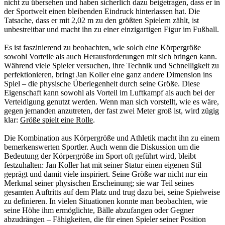
nicht zu übersehen und haben sicherlich dazu beigetragen, dass er in
der Sportwelt einen bleibenden Eindruck hinterlassen hat. Die
Tatsache, dass er mit 2,02 m zu den größten Spielern zählt, ist
unbestreitbar und macht ihn zu einer einzigartigen Figur im Fußball.
Es ist faszinierend zu beobachten, wie solch eine Körpergröße
sowohl Vorteile als auch Herausforderungen mit sich bringen kann.
Während viele Spieler versuchen, ihre Technik und Schnelligkeit zu
perfektionieren, bringt Jan Koller eine ganz andere Dimension ins
Spiel – die physische Überlegenheit durch seine Größe. Diese
Eigenschaft kann sowohl als Vorteil im Luftkampf als auch bei der
Verteidigung genutzt werden. Wenn man sich vorstellt, wie es wäre,
gegen jemanden anzutreten, der fast zwei Meter groß ist, wird zügig
klar:
Größe spielt eine Rolle
.
Die Kombination aus Körpergröße und Athletik macht ihn zu einem
bemerkenswerten Sportler. Auch wenn die Diskussion um die
Bedeutung der Körpergröße im Sport oft geführt wird, bleibt
festzuhalten: Jan Koller hat mit seiner Statur einen eigenen Stil
geprägt und damit viele inspiriert. Seine Größe war nicht nur ein
Merkmal seiner physischen Erscheinung; sie war Teil seines
gesamten Auftritts auf dem Platz und trug dazu bei, seine Spielweise
zu definieren. In vielen Situationen konnte man beobachten, wie
seine Höhe ihm ermöglichte, Bälle abzufangen oder Gegner
abzudrängen – Fähigkeiten, die für einen Spieler seiner Position