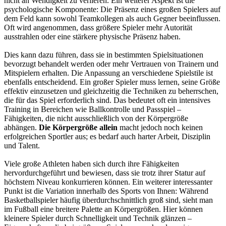
nicht an Wendigkeit zu verlieren. Ein weiterer Aspekt ist die
psychologische Komponente: Die Präsenz eines großen Spielers auf
dem Feld kann sowohl Teamkollegen als auch Gegner beeinflussen.
Oft wird angenommen, dass größere Spieler mehr Autorität
ausstrahlen oder eine stärkere physische Präsenz haben.
Dies kann dazu führen, dass sie in bestimmten Spielsituationen
bevorzugt behandelt werden oder mehr Vertrauen von Trainern und
Mitspielern erhalten. Die Anpassung an verschiedene Spielstile ist
ebenfalls entscheidend. Ein großer Spieler muss lernen, seine Größe
effektiv einzusetzen und gleichzeitig die Techniken zu beherrschen,
die für das Spiel erforderlich sind. Das bedeutet oft ein intensives
Training in Bereichen wie Ballkontrolle und Passspiel –
Fähigkeiten, die nicht ausschließlich von der Körpergröße
abhängen.
Die Körpergröße allein
macht jedoch noch keinen
erfolgreichen Sportler aus; es bedarf auch harter Arbeit, Disziplin
und Talent.
Viele große Athleten haben sich durch ihre Fähigkeiten
hervordurchgeführt und bewiesen, dass sie trotz ihrer Statur auf
höchstem Niveau konkurrieren können. Ein weiterer interessanter
Punkt ist die Variation innerhalb des Sports von Ihnen: Während
Basketballspieler häufig überdurchschnittlich groß sind, sieht man
im Fußball eine breitere Palette an Körpergrößen. Hier können
kleinere Spieler durch Schnelligkeit und Technik glänzen –