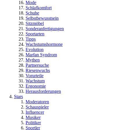
Mode
Schlafkomfort
Schuhe
Selbstbewusstsein
Sitzmöbel
Sonderanfertigungen
Sportarten
Tipps
Wachstumshormone
Evolution
Marfan Syndrom
Mythen
Partnersuche
Riesenwuchs
Vorurteile
Wachstum
Ergonomie
Herausforderungen
Stars
Moderatoren
Schauspieler
Influencer
Musiker
Politiker
Sportler