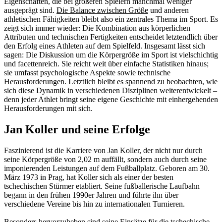
Eigenschaften, die bei größeren Spielern manchmal weniger
ausgeprägt sind.
Die Balance zwischen Größe
und anderen
athletischen Fähigkeiten bleibt also ein zentrales Thema im Sport. Es
zeigt sich immer wieder: Die Kombination aus körperlichen
Attributen und technischen Fertigkeiten entscheidet letztendlich über
den Erfolg eines Athleten auf dem Spielfeld. Insgesamt lässt sich
sagen: Die Diskussion um die Körpergröße im Sport ist vielschichtig
und facettenreich. Sie reicht weit über einfache Statistiken hinaus;
sie umfasst psychologische Aspekte sowie technische
Herausforderungen. Letztlich bleibt es spannend zu beobachten, wie
sich diese Dynamik in verschiedenen Disziplinen weiterentwickelt –
denn jeder Athlet bringt seine eigene Geschichte mit einhergehenden
Herausforderungen mit sich.
Jan Koller und seine Erfolge
Faszinierend ist die Karriere von Jan Koller, der nicht nur durch
seine Körpergröße von 2,02 m auffällt, sondern auch durch seine
imponierenden Leistungen auf dem Fußballplatz. Geboren am 30.
März 1973 in Prag, hat Koller sich als einer der besten
tschechischen Stürmer etabliert. Seine fußballerische Laufbahn
begann in den frühen 1990er Jahren und führte ihn über
verschiedene Vereine bis hin zu internationalen Turnieren.
Besonders hervorzuheben sind seine Einsätze für die tschechische