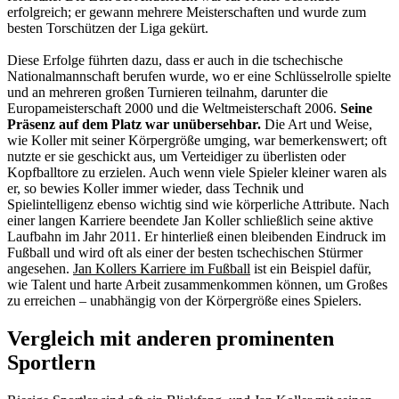
erfolgreich; er gewann mehrere Meisterschaften und wurde zum
besten Torschützen der Liga gekürt.
Diese Erfolge führten dazu, dass er auch in die tschechische
Nationalmannschaft berufen wurde, wo er eine Schlüsselrolle spielte
und an mehreren großen Turnieren teilnahm, darunter die
Europameisterschaft 2000 und die Weltmeisterschaft 2006.
Seine
Präsenz auf dem Platz war unübersehbar.
Die Art und Weise,
wie Koller mit seiner Körpergröße umging, war bemerkenswert; oft
nutzte er sie geschickt aus, um Verteidiger zu überlisten oder
Kopfballtore zu erzielen. Auch wenn viele Spieler kleiner waren als
er, so bewies Koller immer wieder, dass Technik und
Spielintelligenz ebenso wichtig sind wie körperliche Attribute. Nach
einer langen Karriere beendete Jan Koller schließlich seine aktive
Laufbahn im Jahr 2011. Er hinterließ einen bleibenden Eindruck im
Fußball und wird oft als einer der besten tschechischen Stürmer
angesehen.
Jan Kollers Karriere im Fußball
ist ein Beispiel dafür,
wie Talent und harte Arbeit zusammenkommen können, um Großes
zu erreichen – unabhängig von der Körpergröße eines Spielers.
Vergleich mit anderen prominenten
Sportlern