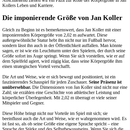
Abschließend ziehen wir ein Fazit zur Rolle der Körpergröße in Jan
Kollers Leben und Karriere.
Die imponierende Größe von Jan Koller
Gleich zu Beginn ist es bemerkenswert, dass Jan Koller mit einer
imponierenden Körpergröße von 2,02 m aufwartet. Diese
außergewöhnliche Statur hebt ihn nicht nur im Fußball hervor,
sondern lässt ihn auch in der Öffentlichkeit auffallen. Man könnte
sagen, er ist wie ein Leuchtturm unter den Spielern, der durch seine
Größe sofort ins Auge springt. Wenn Sie sich vorstellen, wie er auf
dem Spielfeld agiert, wird zügig klar, dass seine Körpergröße ihm
einen strategischen Vorteil verschafft.
Die Art und Weise, wie er sich bewegt und positioniert, ist ein
faszinierendes Schauspiel für jeden Zuschauer.
Seine Präsenz ist
unübersehbar.
Die Dimensionen von Jan Koller sind nicht nur eine
Zahl; sie erzählen eine Geschichte von athletischer Leistung und
körperlicher Überlegenheit. Mit 2,02 m überragt er viele seiner
Mitspieler und Gegner.
Diese Höhe bringt nicht nur Vorteile im Spiel mit sich; sie
beeinflusst auch die Art und Weise, wie er wahrgenommen wird. Es
ist fast so, als ob seine Größe eine eigene Sprache spricht – eine
Sprache der Stärke und des Selbstbewusstseins. Wenn Sie sich die