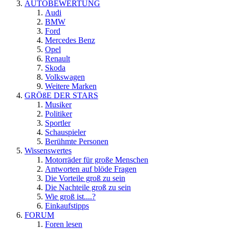
AUTOBEWERTUNG
Audi
BMW
Ford
Mercedes Benz
Opel
Renault
Skoda
Volkswagen
Weitere Marken
GRÖßE DER STARS
Musiker
Politiker
Sportler
Schauspieler
Berühmte Personen
Wissenswertes
Motorräder für große Menschen
Antworten auf blöde Fragen
Die Vorteile groß zu sein
Die Nachteile groß zu sein
Wie groß ist....?
Einkaufstipps
FORUM
Foren lesen