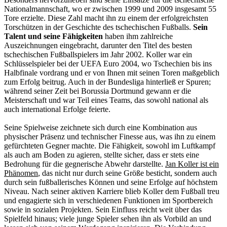
Nationalmannschaft, wo er zwischen 1999 und 2009 insgesamt 55
Tore erzielte. Diese Zahl macht ihn zu einem der erfolgreichsten
Torschützen in der Geschichte des tschechischen Fußballs.
Sein
Talent und seine Fähigkeiten
haben ihm zahlreiche
Auszeichnungen eingebracht, darunter den Titel des besten
tschechischen Fußballspielers im Jahr 2002. Koller war ein
Schlüsselspieler bei der UEFA Euro 2004, wo Tschechien bis ins
Halbfinale vordrang und er von Ihnen mit seinen Toren maßgeblich
zum Erfolg beitrug. Auch in der Bundesliga hinterließ er Spuren;
während seiner Zeit bei Borussia Dortmund gewann er die
Meisterschaft und war Teil eines Teams, das sowohl national als
auch international Erfolge feierte.
Seine Spielweise zeichnete sich durch eine Kombination aus
physischer Präsenz und technischer Finesse aus, was ihn zu einem
gefürchteten Gegner machte. Die Fähigkeit, sowohl im Luftkampf
als auch am Boden zu agieren, stellte sicher, dass er stets eine
Bedrohung für die gegnerische Abwehr darstellte.
Jan Koller ist ein
Phänomen
, das nicht nur durch seine Größe besticht, sondern auch
durch sein fußballerisches Können und seine Erfolge auf höchstem
Niveau. Nach seiner aktiven Karriere blieb Koller dem Fußball treu
und engagierte sich in verschiedenen Funktionen im Sportbereich
sowie in sozialen Projekten. Sein Einfluss reicht weit über das
Spielfeld hinaus; viele junge Spieler sehen ihn als Vorbild an und