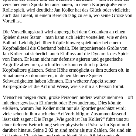
verschiedenen Sportarten anschauen, in denen Körpergröße eine
Rolle spielt, wird deutlich: Jan Koller hat das Glück oder vielleicht
auch das Talent, in einem Bereich tätig zu sein, wo seine Größe von
Vorteil ist.
Die Vorstellungskraft wird angeregt bei dem Gedanken an einen
Spieler dieser Statur – man kann sich leicht vorstellen, wie er den
Ball mit Leichtigkeit über Köpfe hinweg spielt oder bei einem
Kopfballduell die Oberhand behält. Die imponierende Größe von
Jan Koller hat sicherlich auch Einfluss auf die Dynamik des Spiels
von Ihnen. Er kann nicht nur defensiv agieren und gegnerische
Angriffe abwehren; auch offensiv kann er durch präzise
Kopfballtore glänzen. Seine Höhe ermöglicht es ihm zudem oft, in
Situationen zu dominieren, in denen kleinere Spieler
Schwierigkeiten haben könnten. Ein weiterer Aspekt seiner
Körpergröße ist die Art und Weise, wie sie ihn als Person formt.
Menschen neigen dazu, große Personen anders wahrzunehmen – oft
mit einer gewissen Ehrfurcht oder Bewunderung. Dies könnte
erklären, warum Jan Koller nicht nur als Sportler geschätzt wird;
viele sehen in ihm auch eine Art Vorbildfigur. Zusammenfassend
lässt sich sagen: Die Frage „Wie groß ist Jan Koller?“ führt uns zu
einer tieferen Betrachtung seiner physischen Präsenz im Sport und
darüber hinaus.
Seine 2,02 m sind mehr als nur Zahlen.
Sie sind ein
Teil seines Charakters und seiner Identität als Athlet sowie als