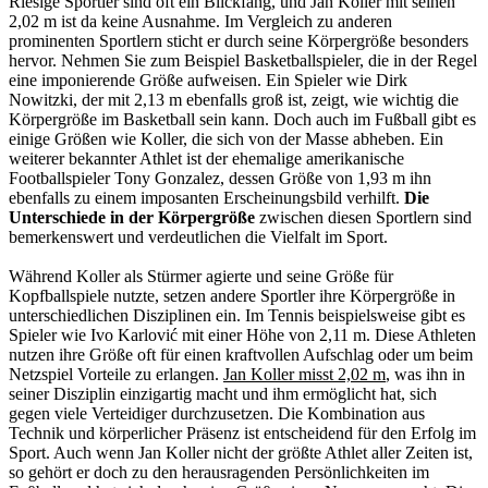
Riesige Sportler sind oft ein Blickfang, und Jan Koller mit seinen
2,02 m ist da keine Ausnahme. Im Vergleich zu anderen
prominenten Sportlern sticht er durch seine Körpergröße besonders
hervor. Nehmen Sie zum Beispiel Basketballspieler, die in der Regel
eine imponierende Größe aufweisen. Ein Spieler wie Dirk
Nowitzki, der mit 2,13 m ebenfalls groß ist, zeigt, wie wichtig die
Körpergröße im Basketball sein kann. Doch auch im Fußball gibt es
einige Größen wie Koller, die sich von der Masse abheben. Ein
weiterer bekannter Athlet ist der ehemalige amerikanische
Footballspieler Tony Gonzalez, dessen Größe von 1,93 m ihn
ebenfalls zu einem imposanten Erscheinungsbild verhilft.
Die
Unterschiede in der Körpergröße
zwischen diesen Sportlern sind
bemerkenswert und verdeutlichen die Vielfalt im Sport.
Während Koller als Stürmer agierte und seine Größe für
Kopfballspiele nutzte, setzen andere Sportler ihre Körpergröße in
unterschiedlichen Disziplinen ein. Im Tennis beispielsweise gibt es
Spieler wie Ivo Karlović mit einer Höhe von 2,11 m. Diese Athleten
nutzen ihre Größe oft für einen kraftvollen Aufschlag oder um beim
Netzspiel Vorteile zu erlangen.
Jan Koller misst 2,02 m
, was ihn in
seiner Disziplin einzigartig macht und ihm ermöglicht hat, sich
gegen viele Verteidiger durchzusetzen. Die Kombination aus
Technik und körperlicher Präsenz ist entscheidend für den Erfolg im
Sport. Auch wenn Jan Koller nicht der größte Athlet aller Zeiten ist,
so gehört er doch zu den herausragenden Persönlichkeiten im