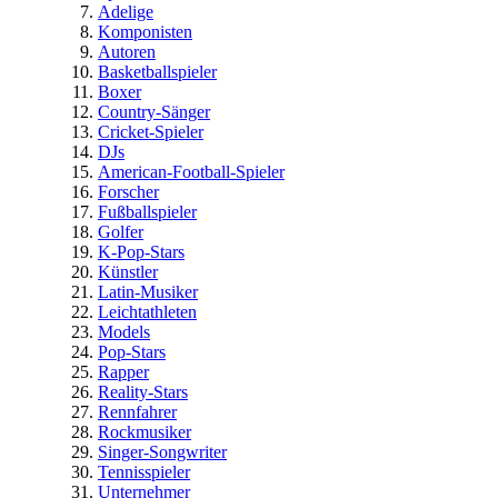
Adelige
Komponisten
Autoren
Basketballspieler
Boxer
Country-Sänger
Cricket-Spieler
DJs
American-Football-Spieler
Forscher
Fußballspieler
Golfer
K-Pop-Stars
Künstler
Latin-Musiker
Leichtathleten
Models
Pop-Stars
Rapper
Reality-Stars
Rennfahrer
Rockmusiker
Singer-Songwriter
Tennisspieler
Unternehmer