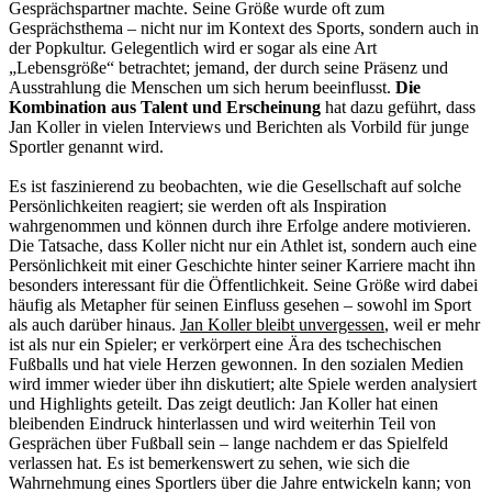
Gesprächspartner machte. Seine Größe wurde oft zum
Gesprächsthema – nicht nur im Kontext des Sports, sondern auch in
der Popkultur. Gelegentlich wird er sogar als eine Art
„Lebensgröße“ betrachtet; jemand, der durch seine Präsenz und
Ausstrahlung die Menschen um sich herum beeinflusst.
Die
Kombination aus Talent und Erscheinung
hat dazu geführt, dass
Jan Koller in vielen Interviews und Berichten als Vorbild für junge
Sportler genannt wird.
Es ist faszinierend zu beobachten, wie die Gesellschaft auf solche
Persönlichkeiten reagiert; sie werden oft als Inspiration
wahrgenommen und können durch ihre Erfolge andere motivieren.
Die Tatsache, dass Koller nicht nur ein Athlet ist, sondern auch eine
Persönlichkeit mit einer Geschichte hinter seiner Karriere macht ihn
besonders interessant für die Öffentlichkeit. Seine Größe wird dabei
häufig als Metapher für seinen Einfluss gesehen – sowohl im Sport
als auch darüber hinaus.
Jan Koller bleibt unvergessen
, weil er mehr
ist als nur ein Spieler; er verkörpert eine Ära des tschechischen
Fußballs und hat viele Herzen gewonnen. In den sozialen Medien
wird immer wieder über ihn diskutiert; alte Spiele werden analysiert
und Highlights geteilt. Das zeigt deutlich: Jan Koller hat einen
bleibenden Eindruck hinterlassen und wird weiterhin Teil von
Gesprächen über Fußball sein – lange nachdem er das Spielfeld
verlassen hat. Es ist bemerkenswert zu sehen, wie sich die
Wahrnehmung eines Sportlers über die Jahre entwickeln kann; von