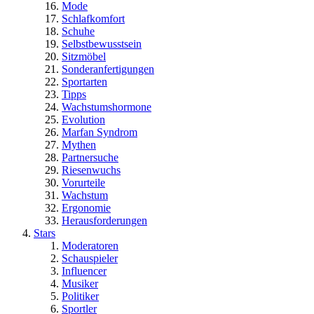
Mode
Schlafkomfort
Schuhe
Selbstbewusstsein
Sitzmöbel
Sonderanfertigungen
Sportarten
Tipps
Wachstumshormone
Evolution
Marfan Syndrom
Mythen
Partnersuche
Riesenwuchs
Vorurteile
Wachstum
Ergonomie
Herausforderungen
Stars
Moderatoren
Schauspieler
Influencer
Musiker
Politiker
Sportler