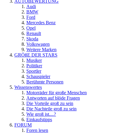
AUTOBEWERTUNG
Audi
BMW
Ford
Mercedes Benz
Opel
Renault
Skoda
Volkswagen
Weitere Marken
GRÖßE DER STARS
Musiker
Politiker
Sportler
Schauspieler
Berühmte Personen
Wissenswertes
Motorräder für große Menschen
Antworten auf blöde Fragen
Die Vorteile groß zu sein
Die Nachteile groß zu sein
Wie groß ist....?
Einkaufstipps
FORUM
Foren lesen