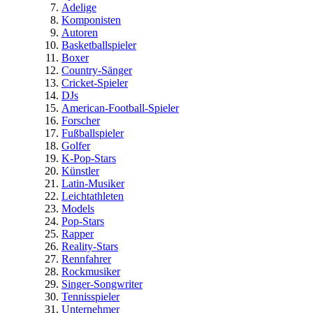
Adelige
Komponisten
Autoren
Basketballspieler
Boxer
Country-Sänger
Cricket-Spieler
DJs
American-Football-Spieler
Forscher
Fußballspieler
Golfer
K-Pop-Stars
Künstler
Latin-Musiker
Leichtathleten
Models
Pop-Stars
Rapper
Reality-Stars
Rennfahrer
Rockmusiker
Singer-Songwriter
Tennisspieler
Unternehmer