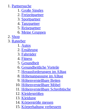
Partnersuche
Große Singles
Freizeitpartner
Sportpartner
Tanzpartner
Reisepartner
Meine Gruppen
Shop
Ratgeber
Autos
Ernährung
Fahrräder
Fitness
Gesundheit
Gesundheitliche Vorteile
Herausforderungen im Alltag
Höhenanpassung im Alltag
Höhenverstellbare Betten
Höhenverstellbare Möbel
Höhenverstellbare Schreibtische
Kleidergrößen
Kleidung
Körpergröße messen
Körperhaltung verbessern