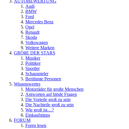
AUTOBEWERTUNG
Audi
BMW
Ford
Mercedes Benz
Opel
Renault
Skoda
Volkswagen
Weitere Marken
GRÖßE DER STARS
Musiker
Politiker
Sportler
Schauspieler
Berühmte Personen
Wissenswertes
Motorräder für große Menschen
Antworten auf blöde Fragen
Die Vorteile groß zu sein
Die Nachteile groß zu sein
Wie groß ist....?
Einkaufstipps
FORUM
Foren lesen