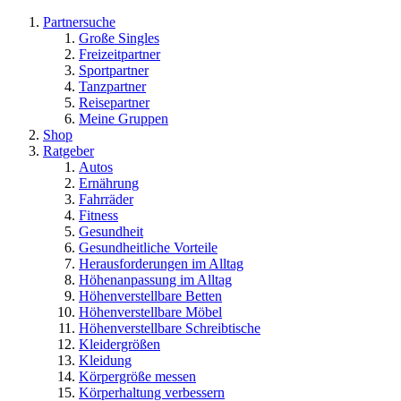
Partnersuche
Große Singles
Freizeitpartner
Sportpartner
Tanzpartner
Reisepartner
Meine Gruppen
Shop
Ratgeber
Autos
Ernährung
Fahrräder
Fitness
Gesundheit
Gesundheitliche Vorteile
Herausforderungen im Alltag
Höhenanpassung im Alltag
Höhenverstellbare Betten
Höhenverstellbare Möbel
Höhenverstellbare Schreibtische
Kleidergrößen
Kleidung
Körpergröße messen
Körperhaltung verbessern