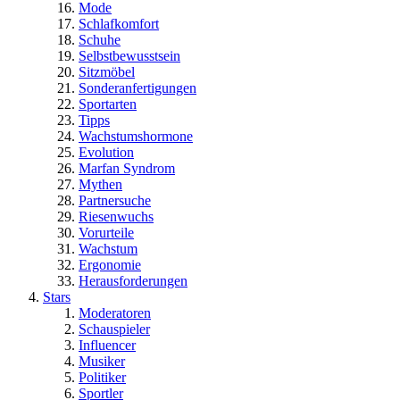
Mode
Schlafkomfort
Schuhe
Selbstbewusstsein
Sitzmöbel
Sonderanfertigungen
Sportarten
Tipps
Wachstumshormone
Evolution
Marfan Syndrom
Mythen
Partnersuche
Riesenwuchs
Vorurteile
Wachstum
Ergonomie
Herausforderungen
Stars
Moderatoren
Schauspieler
Influencer
Musiker
Politiker
Sportler