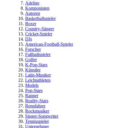
Adelige
Komponisten
Autoren
Basketballspieler
Boxer
Country-Sänger
Cricket-Spieler
DJs
American-Football-Spieler
Forscher
Fußballspieler
Golfer
K-Pop-Stars
Künstler
Latin-Musiker
Leichtathleten
Models
Pop-Stars
Rapper
Reality-Stars
Rennfahrer
Rockmusiker
Singer-Songwriter
Tennisspieler
Unternehmer