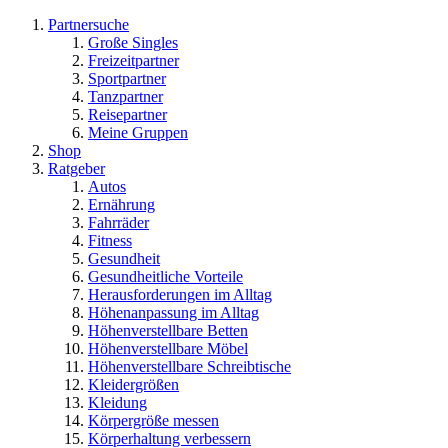
Partnersuche
Große Singles
Freizeitpartner
Sportpartner
Tanzpartner
Reisepartner
Meine Gruppen
Shop
Ratgeber
Autos
Ernährung
Fahrräder
Fitness
Gesundheit
Gesundheitliche Vorteile
Herausforderungen im Alltag
Höhenanpassung im Alltag
Höhenverstellbare Betten
Höhenverstellbare Möbel
Höhenverstellbare Schreibtische
Kleidergrößen
Kleidung
Körpergröße messen
Körperhaltung verbessern