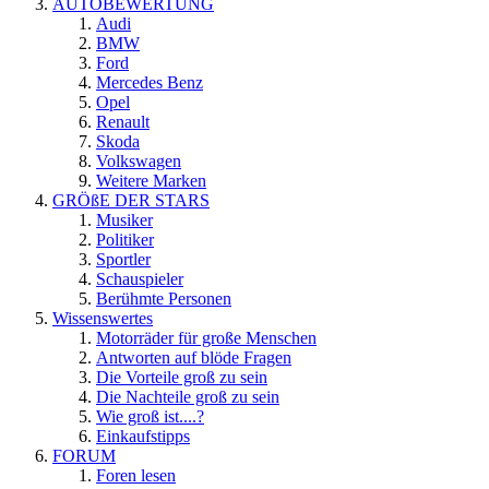
AUTOBEWERTUNG
Audi
BMW
Ford
Mercedes Benz
Opel
Renault
Skoda
Volkswagen
Weitere Marken
GRÖßE DER STARS
Musiker
Politiker
Sportler
Schauspieler
Berühmte Personen
Wissenswertes
Motorräder für große Menschen
Antworten auf blöde Fragen
Die Vorteile groß zu sein
Die Nachteile groß zu sein
Wie groß ist....?
Einkaufstipps
FORUM
Foren lesen