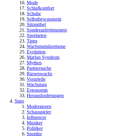
Mode
Schlafkomfort
Schuhe
Selbstbewusstsein
Sitzmöbel
Sonderanfertigungen
Sportarten
Tipps
Wachstumshormone
Evolution
Marfan Syndrom
Mythen
Partnersuche
Riesenwuchs
Vorurteile
Wachstum
Ergonomie
Herausforderungen
Stars
Moderatoren
Schauspieler
Influencer
Musiker
Politiker
Sportler