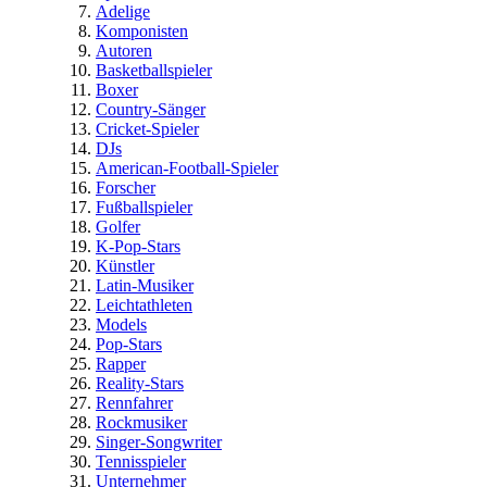
Adelige
Komponisten
Autoren
Basketballspieler
Boxer
Country-Sänger
Cricket-Spieler
DJs
American-Football-Spieler
Forscher
Fußballspieler
Golfer
K-Pop-Stars
Künstler
Latin-Musiker
Leichtathleten
Models
Pop-Stars
Rapper
Reality-Stars
Rennfahrer
Rockmusiker
Singer-Songwriter
Tennisspieler
Unternehmer