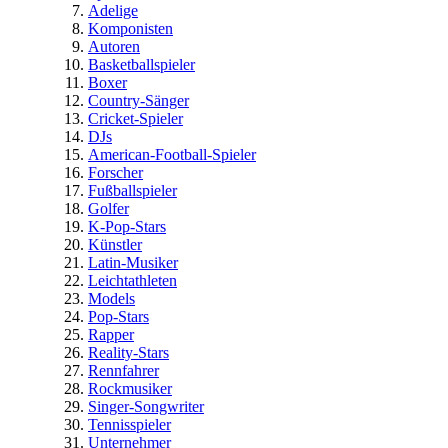
Adelige
Komponisten
Autoren
Basketballspieler
Boxer
Country-Sänger
Cricket-Spieler
DJs
American-Football-Spieler
Forscher
Fußballspieler
Golfer
K-Pop-Stars
Künstler
Latin-Musiker
Leichtathleten
Models
Pop-Stars
Rapper
Reality-Stars
Rennfahrer
Rockmusiker
Singer-Songwriter
Tennisspieler
Unternehmer