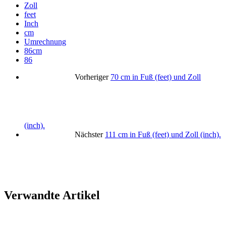
Zoll
feet
Inch
cm
Umrechnung
86cm
86
Vorheriger
70 cm in Fuß (feet) und Zoll
(inch).
Nächster
111 cm in Fuß (feet) und Zoll (inch).
Verwandte Artikel