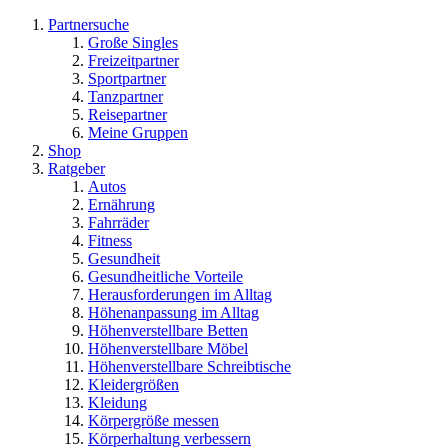
Partnersuche
Große Singles
Freizeitpartner
Sportpartner
Tanzpartner
Reisepartner
Meine Gruppen
Shop
Ratgeber
Autos
Ernährung
Fahrräder
Fitness
Gesundheit
Gesundheitliche Vorteile
Herausforderungen im Alltag
Höhenanpassung im Alltag
Höhenverstellbare Betten
Höhenverstellbare Möbel
Höhenverstellbare Schreibtische
Kleidergrößen
Kleidung
Körpergröße messen
Körperhaltung verbessern