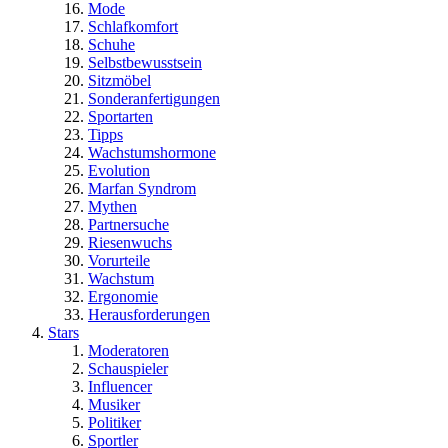
Mode
Schlafkomfort
Schuhe
Selbstbewusstsein
Sitzmöbel
Sonderanfertigungen
Sportarten
Tipps
Wachstumshormone
Evolution
Marfan Syndrom
Mythen
Partnersuche
Riesenwuchs
Vorurteile
Wachstum
Ergonomie
Herausforderungen
Stars
Moderatoren
Schauspieler
Influencer
Musiker
Politiker
Sportler