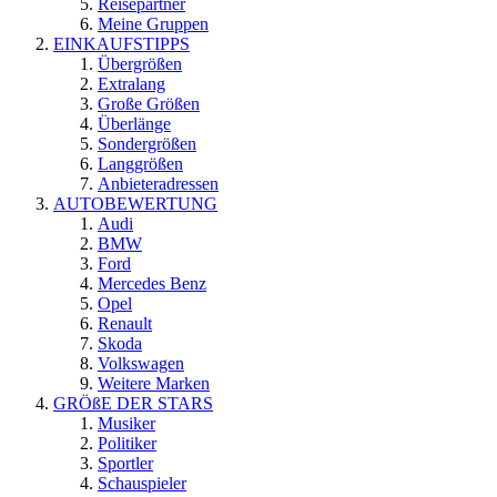
Reisepartner
Meine Gruppen
EINKAUFSTIPPS
Übergrößen
Extralang
Große Größen
Überlänge
Sondergrößen
Langgrößen
Anbieteradressen
AUTOBEWERTUNG
Audi
BMW
Ford
Mercedes Benz
Opel
Renault
Skoda
Volkswagen
Weitere Marken
GRÖßE DER STARS
Musiker
Politiker
Sportler
Schauspieler