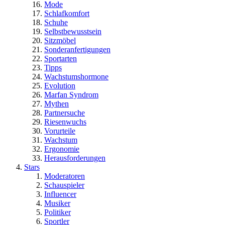
Mode
Schlafkomfort
Schuhe
Selbstbewusstsein
Sitzmöbel
Sonderanfertigungen
Sportarten
Tipps
Wachstumshormone
Evolution
Marfan Syndrom
Mythen
Partnersuche
Riesenwuchs
Vorurteile
Wachstum
Ergonomie
Herausforderungen
Stars
Moderatoren
Schauspieler
Influencer
Musiker
Politiker
Sportler