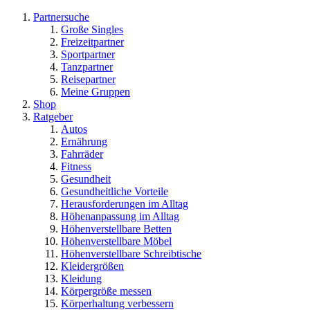
Partnersuche
Große Singles
Freizeitpartner
Sportpartner
Tanzpartner
Reisepartner
Meine Gruppen
Shop
Ratgeber
Autos
Ernährung
Fahrräder
Fitness
Gesundheit
Gesundheitliche Vorteile
Herausforderungen im Alltag
Höhenanpassung im Alltag
Höhenverstellbare Betten
Höhenverstellbare Möbel
Höhenverstellbare Schreibtische
Kleidergrößen
Kleidung
Körpergröße messen
Körperhaltung verbessern