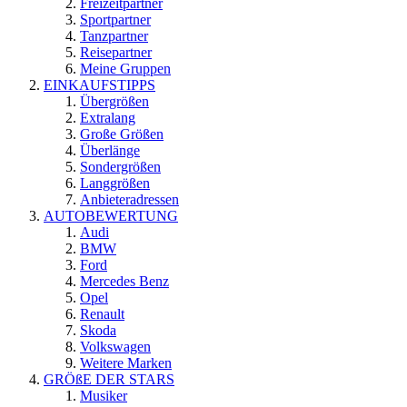
Freizeitpartner
Sportpartner
Tanzpartner
Reisepartner
Meine Gruppen
EINKAUFSTIPPS
Übergrößen
Extralang
Große Größen
Überlänge
Sondergrößen
Langgrößen
Anbieteradressen
AUTOBEWERTUNG
Audi
BMW
Ford
Mercedes Benz
Opel
Renault
Skoda
Volkswagen
Weitere Marken
GRÖßE DER STARS
Musiker