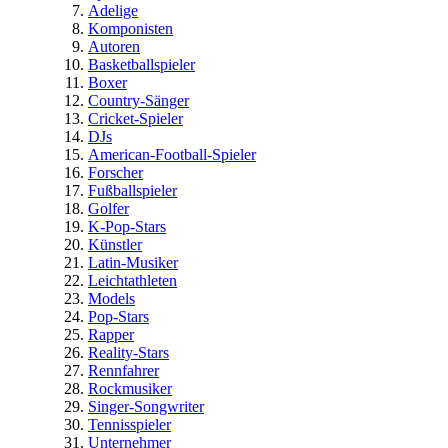
Adelige
Komponisten
Autoren
Basketballspieler
Boxer
Country-Sänger
Cricket-Spieler
DJs
American-Football-Spieler
Forscher
Fußballspieler
Golfer
K-Pop-Stars
Künstler
Latin-Musiker
Leichtathleten
Models
Pop-Stars
Rapper
Reality-Stars
Rennfahrer
Rockmusiker
Singer-Songwriter
Tennisspieler
Unternehmer