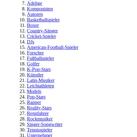
Adelige
Komponisten
Autoren
Basketballspieler
Boxer
Country-Sänger
Cricket-Spieler
DJs
American-Football-Spieler
Forscher
Fußballspieler
Golfer
K-Pop-Stars
Künstler
Latin-Musiker
Leichtathleten
Models
Pop-Stars
Rapper
Reality-Stars
Rennfahrer
Rockmusiker
Singer-Songwriter
Tennisspieler
Unternehmer