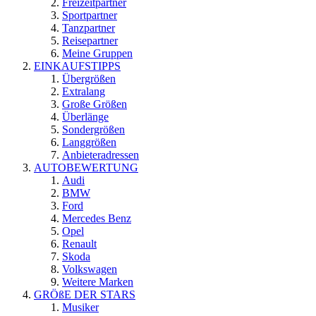
Freizeitpartner
Sportpartner
Tanzpartner
Reisepartner
Meine Gruppen
EINKAUFSTIPPS
Übergrößen
Extralang
Große Größen
Überlänge
Sondergrößen
Langgrößen
Anbieteradressen
AUTOBEWERTUNG
Audi
BMW
Ford
Mercedes Benz
Opel
Renault
Skoda
Volkswagen
Weitere Marken
GRÖßE DER STARS
Musiker