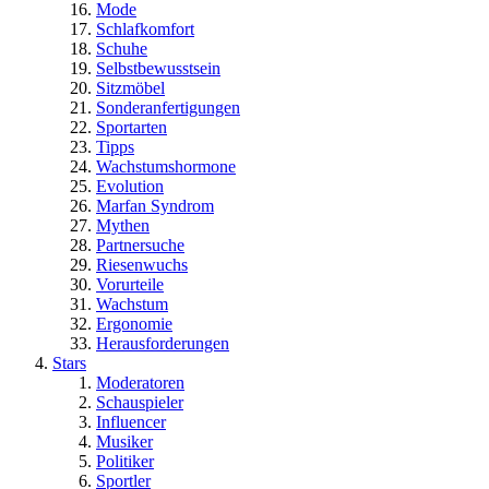
Mode
Schlafkomfort
Schuhe
Selbstbewusstsein
Sitzmöbel
Sonderanfertigungen
Sportarten
Tipps
Wachstumshormone
Evolution
Marfan Syndrom
Mythen
Partnersuche
Riesenwuchs
Vorurteile
Wachstum
Ergonomie
Herausforderungen
Stars
Moderatoren
Schauspieler
Influencer
Musiker
Politiker
Sportler