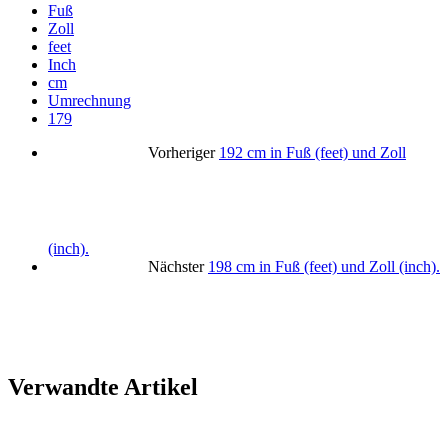
Fuß
Zoll
feet
Inch
cm
Umrechnung
179
Vorheriger
192 cm in Fuß (feet) und Zoll
(inch).
Nächster
198 cm in Fuß (feet) und Zoll (inch).
Verwandte Artikel