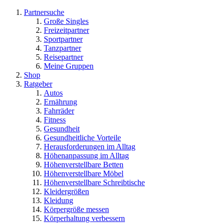
Partnersuche
Große Singles
Freizeitpartner
Sportpartner
Tanzpartner
Reisepartner
Meine Gruppen
Shop
Ratgeber
Autos
Ernährung
Fahrräder
Fitness
Gesundheit
Gesundheitliche Vorteile
Herausforderungen im Alltag
Höhenanpassung im Alltag
Höhenverstellbare Betten
Höhenverstellbare Möbel
Höhenverstellbare Schreibtische
Kleidergrößen
Kleidung
Körpergröße messen
Körperhaltung verbessern