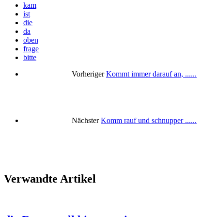
kam
ist
die
da
oben
frage
bitte
Vorheriger
Kommt immer darauf an, ......
Nächster
Komm rauf und schnupper ......
Verwandte Artikel