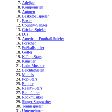
Adelige
Komponisten
Autoren
Basketballspieler
Boxer
Country-Sänger
Cricket-Spieler
DJs
American-Football-Spieler
Forscher
Fußballspieler
Golfer
K-Pop-Stars
Künstler
Latin-Musiker
Leichtathleten
Models
Pop-Stars
Rapper
Reality-Stars
Rennfahrer
Rockmusiker
Singer-Songwriter
Tennisspieler
Unternehmer