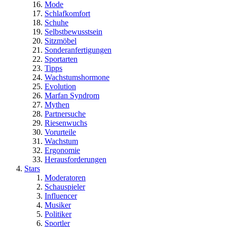
Mode
Schlafkomfort
Schuhe
Selbstbewusstsein
Sitzmöbel
Sonderanfertigungen
Sportarten
Tipps
Wachstumshormone
Evolution
Marfan Syndrom
Mythen
Partnersuche
Riesenwuchs
Vorurteile
Wachstum
Ergonomie
Herausforderungen
Stars
Moderatoren
Schauspieler
Influencer
Musiker
Politiker
Sportler