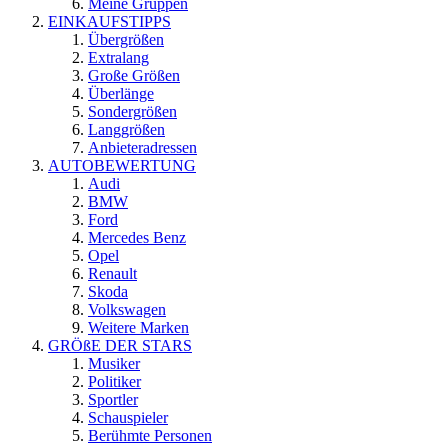
Meine Gruppen
EINKAUFSTIPPS
Übergrößen
Extralang
Große Größen
Überlänge
Sondergrößen
Langgrößen
Anbieteradressen
AUTOBEWERTUNG
Audi
BMW
Ford
Mercedes Benz
Opel
Renault
Skoda
Volkswagen
Weitere Marken
GRÖßE DER STARS
Musiker
Politiker
Sportler
Schauspieler
Berühmte Personen