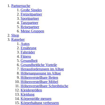
Partnersuche
Große Singles
Freizeitpartner
Sportpartner
Tanzpartner
Reisepartner
Meine Gruppen
Shop
Ratgeber
Autos
Ernährung
Fahrräder
Fitness
Gesundheit
Gesundheitliche Vorteile
Herausforderungen im Alltag
Höhenanpassung im Alltag
Höhenverstellbare Betten
Höhenverstellbare Möbel
Höhenverstellbare Schreibtische
Kleidergrößen
Kleidung
Körpergröße messen
Körperhaltung verbessern