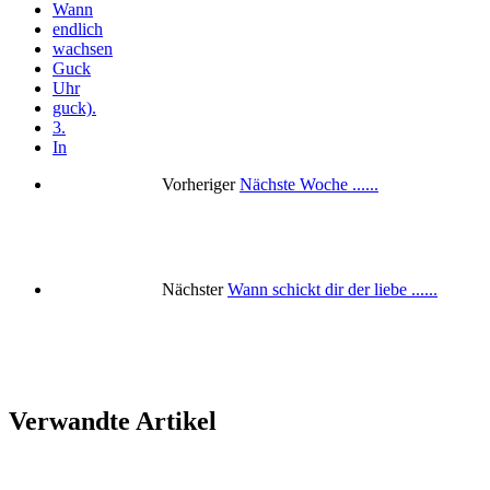
Wann
endlich
wachsen
Guck
Uhr
guck).
3.
In
Vorheriger
Nächste Woche ......
Nächster
Wann schickt dir der liebe ......
Verwandte Artikel