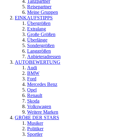
Tanzpartner
Reisepartner
Meine Gruppen
EINKAUFSTIPPS
Übergrößen
Extralang
Große Größen
Überlänge
Sondergrößen
Langgrößen
Anbieteradressen
AUTOBEWERTUNG
Audi
BMW
Ford
Mercedes Benz
Opel
Renault
Skoda
Volkswagen
Weitere Marken
GRÖßE DER STARS
Musiker
Politiker
Sportler