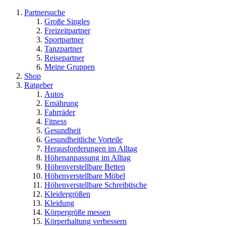
Partnersuche
Große Singles
Freizeitpartner
Sportpartner
Tanzpartner
Reisepartner
Meine Gruppen
Shop
Ratgeber
Autos
Ernährung
Fahrräder
Fitness
Gesundheit
Gesundheitliche Vorteile
Herausforderungen im Alltag
Höhenanpassung im Alltag
Höhenverstellbare Betten
Höhenverstellbare Möbel
Höhenverstellbare Schreibtische
Kleidergrößen
Kleidung
Körpergröße messen
Körperhaltung verbessern