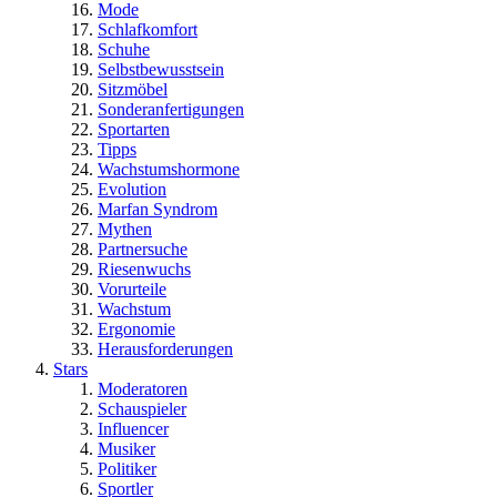
Mode
Schlafkomfort
Schuhe
Selbstbewusstsein
Sitzmöbel
Sonderanfertigungen
Sportarten
Tipps
Wachstumshormone
Evolution
Marfan Syndrom
Mythen
Partnersuche
Riesenwuchs
Vorurteile
Wachstum
Ergonomie
Herausforderungen
Stars
Moderatoren
Schauspieler
Influencer
Musiker
Politiker
Sportler