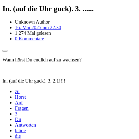
In. (auf die Uhr guck). 3. ......
Unknown Author
16. Mai 2025 um 22:30
1.274 Mal gelesen
0 Kommentare
Wann hörst Du endlich auf zu wachsen?
In. (auf die Uhr guck). 3. 2,1!!!!
zu
Horst
Auf
Fragen
3
Du
Antworten
blöde
die