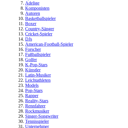
Adelige
Komponisten
Autoren
Basketballspieler
Boxer
Country-Sänger
Cricket-Spieler
DJs
American-Football-Spieler
Forscher
Fußballspieler
Golfer
K-Pop-Stars
Künstler
Latin-Musiker
Leichtathleten
Models
Pop-Stars
Rapper
Reality-Stars
Rennfahrer
Rockmusiker
Singer-Songwriter
Tennisspieler
Unternehmer