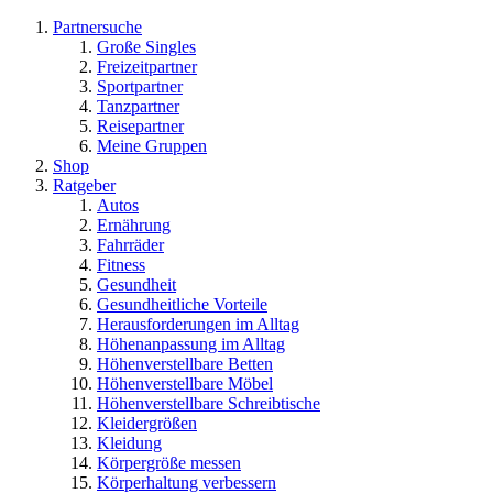
Partnersuche
Große Singles
Freizeitpartner
Sportpartner
Tanzpartner
Reisepartner
Meine Gruppen
Shop
Ratgeber
Autos
Ernährung
Fahrräder
Fitness
Gesundheit
Gesundheitliche Vorteile
Herausforderungen im Alltag
Höhenanpassung im Alltag
Höhenverstellbare Betten
Höhenverstellbare Möbel
Höhenverstellbare Schreibtische
Kleidergrößen
Kleidung
Körpergröße messen
Körperhaltung verbessern