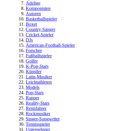
Adelige
Komponisten
Autoren
Basketballspieler
Boxer
Country-Sänger
Cricket-Spieler
DJs
American-Football-Spieler
Forscher
Fußballspieler
Golfer
K-Pop-Stars
Künstler
Latin-Musiker
Leichtathleten
Models
Pop-Stars
Rapper
Reality-Stars
Rennfahrer
Rockmusiker
Singer-Songwriter
Tennisspieler
Unternehmer