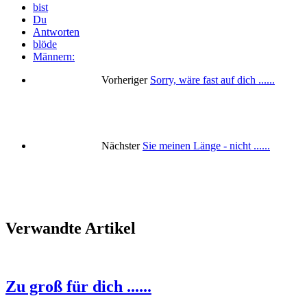
bist
Du
Antworten
blöde
Männern:
Vorheriger
Sorry, wäre fast auf dich ......
Nächster
Sie meinen Länge - nicht ......
Verwandte Artikel
Zu groß für dich ......