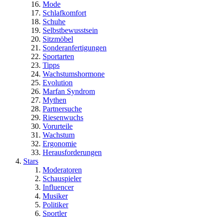
Mode
Schlafkomfort
Schuhe
Selbstbewusstsein
Sitzmöbel
Sonderanfertigungen
Sportarten
Tipps
Wachstumshormone
Evolution
Marfan Syndrom
Mythen
Partnersuche
Riesenwuchs
Vorurteile
Wachstum
Ergonomie
Herausforderungen
Stars
Moderatoren
Schauspieler
Influencer
Musiker
Politiker
Sportler