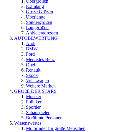
Übergrößen
Extralang
Große Größen
Überlänge
Sondergrößen
Langgrößen
Anbieteradressen
AUTOBEWERTUNG
Audi
BMW
Ford
Mercedes Benz
Opel
Renault
Skoda
Volkswagen
Weitere Marken
GRÖßE DER STARS
Musiker
Politiker
Sportler
Schauspieler
Berühmte Personen
Wissenswertes
Motorräder für große Menschen