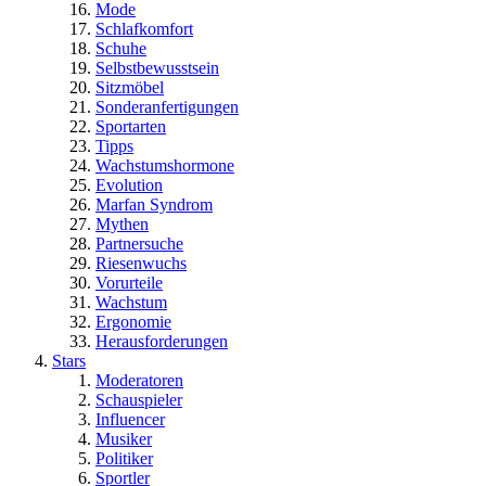
Mode
Schlafkomfort
Schuhe
Selbstbewusstsein
Sitzmöbel
Sonderanfertigungen
Sportarten
Tipps
Wachstumshormone
Evolution
Marfan Syndrom
Mythen
Partnersuche
Riesenwuchs
Vorurteile
Wachstum
Ergonomie
Herausforderungen
Stars
Moderatoren
Schauspieler
Influencer
Musiker
Politiker
Sportler