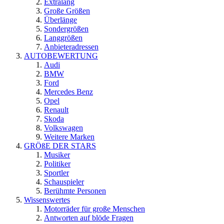
Extralang
Große Größen
Überlänge
Sondergrößen
Langgrößen
Anbieteradressen
AUTOBEWERTUNG
Audi
BMW
Ford
Mercedes Benz
Opel
Renault
Skoda
Volkswagen
Weitere Marken
GRÖßE DER STARS
Musiker
Politiker
Sportler
Schauspieler
Berühmte Personen
Wissenswertes
Motorräder für große Menschen
Antworten auf blöde Fragen