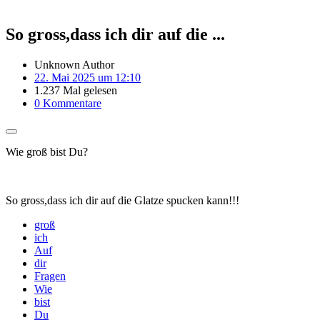
So gross,dass ich dir auf die ...
Unknown Author
22. Mai 2025 um 12:10
1.237 Mal gelesen
0 Kommentare
Wie groß bist Du?
So gross,dass ich dir auf die Glatze spucken kann!!!
groß
ich
Auf
dir
Fragen
Wie
bist
Du