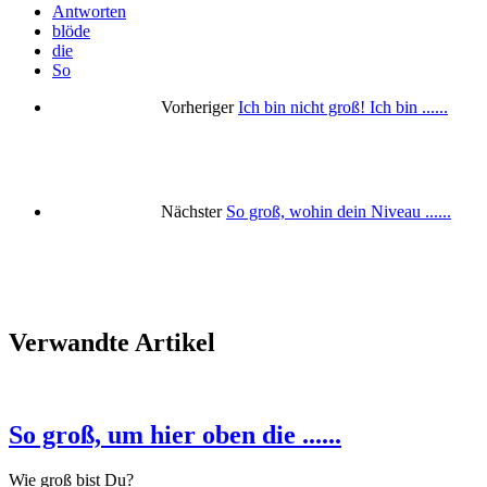
Antworten
blöde
die
So
Vorheriger
Ich bin nicht groß! Ich bin ......
Nächster
So groß, wohin dein Niveau ......
Verwandte Artikel
So groß, um hier oben die ......
Wie groß bist Du?