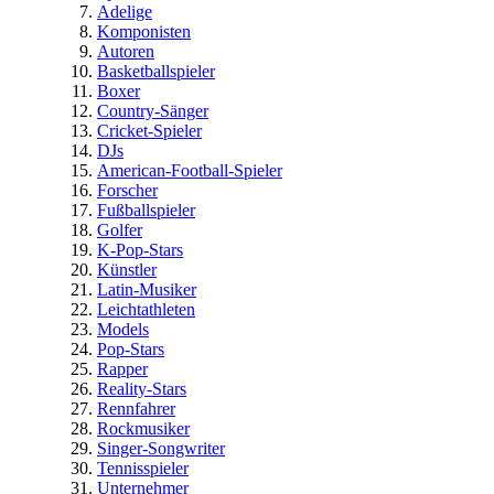
Adelige
Komponisten
Autoren
Basketballspieler
Boxer
Country-Sänger
Cricket-Spieler
DJs
American-Football-Spieler
Forscher
Fußballspieler
Golfer
K-Pop-Stars
Künstler
Latin-Musiker
Leichtathleten
Models
Pop-Stars
Rapper
Reality-Stars
Rennfahrer
Rockmusiker
Singer-Songwriter
Tennisspieler
Unternehmer