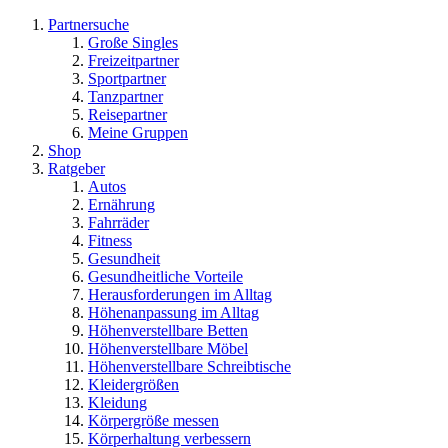
Partnersuche
Große Singles
Freizeitpartner
Sportpartner
Tanzpartner
Reisepartner
Meine Gruppen
Shop
Ratgeber
Autos
Ernährung
Fahrräder
Fitness
Gesundheit
Gesundheitliche Vorteile
Herausforderungen im Alltag
Höhenanpassung im Alltag
Höhenverstellbare Betten
Höhenverstellbare Möbel
Höhenverstellbare Schreibtische
Kleidergrößen
Kleidung
Körpergröße messen
Körperhaltung verbessern