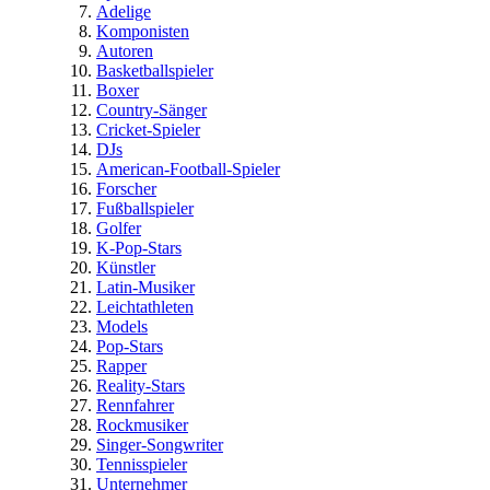
Adelige
Komponisten
Autoren
Basketballspieler
Boxer
Country-Sänger
Cricket-Spieler
DJs
American-Football-Spieler
Forscher
Fußballspieler
Golfer
K-Pop-Stars
Künstler
Latin-Musiker
Leichtathleten
Models
Pop-Stars
Rapper
Reality-Stars
Rennfahrer
Rockmusiker
Singer-Songwriter
Tennisspieler
Unternehmer