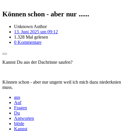
Können schon - aber nur ......
Unknown Author
13. Juni 2025 um 09:12
1.328 Mal gelesen
0 Kommentare
Kannst Du aus der Dachrinne saufen?
Können schon - aber nur ungern weil ich mich dazu niederknien
muss.
aus
Auf
Fragen
Du
Antworten
blöde
Kannst