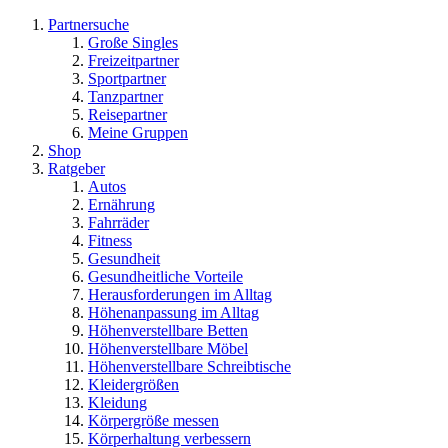
Partnersuche
Große Singles
Freizeitpartner
Sportpartner
Tanzpartner
Reisepartner
Meine Gruppen
Shop
Ratgeber
Autos
Ernährung
Fahrräder
Fitness
Gesundheit
Gesundheitliche Vorteile
Herausforderungen im Alltag
Höhenanpassung im Alltag
Höhenverstellbare Betten
Höhenverstellbare Möbel
Höhenverstellbare Schreibtische
Kleidergrößen
Kleidung
Körpergröße messen
Körperhaltung verbessern