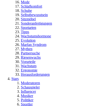
Mode
Schlafkomfort
Schuhe
Selbstbewusstsein
Sitzmöbel
Sonderanfertigungen
Sportarten
Tipps
Wachstumshormone
Evolution
Marfan Syndrom
Mythen
Partnersuche
Riesenwuchs
Vorurteile
Wachstum
Ergonomie
Herausforderungen
Stars
Moderatoren
Schauspieler
Influencer
Musiker
Politiker
Sportler