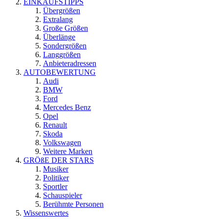
EINKAUFSTIPPS
Übergrößen
Extralang
Große Größen
Überlänge
Sondergrößen
Langgrößen
Anbieteradressen
AUTOBEWERTUNG
Audi
BMW
Ford
Mercedes Benz
Opel
Renault
Skoda
Volkswagen
Weitere Marken
GRÖßE DER STARS
Musiker
Politiker
Sportler
Schauspieler
Berühmte Personen
Wissenswertes