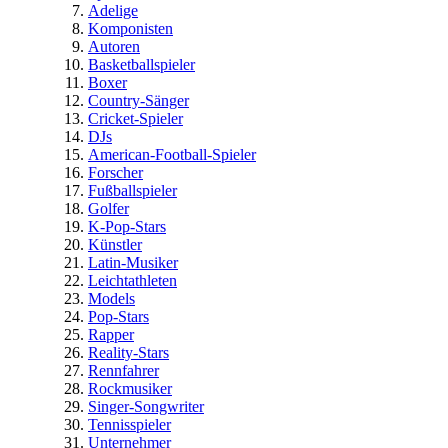
Adelige
Komponisten
Autoren
Basketballspieler
Boxer
Country-Sänger
Cricket-Spieler
DJs
American-Football-Spieler
Forscher
Fußballspieler
Golfer
K-Pop-Stars
Künstler
Latin-Musiker
Leichtathleten
Models
Pop-Stars
Rapper
Reality-Stars
Rennfahrer
Rockmusiker
Singer-Songwriter
Tennisspieler
Unternehmer