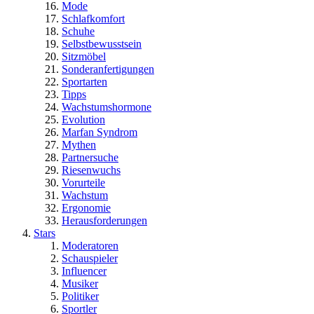
Mode
Schlafkomfort
Schuhe
Selbstbewusstsein
Sitzmöbel
Sonderanfertigungen
Sportarten
Tipps
Wachstumshormone
Evolution
Marfan Syndrom
Mythen
Partnersuche
Riesenwuchs
Vorurteile
Wachstum
Ergonomie
Herausforderungen
Stars
Moderatoren
Schauspieler
Influencer
Musiker
Politiker
Sportler