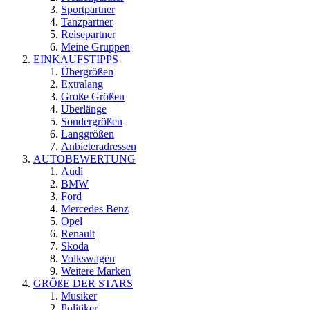
Sportpartner
Tanzpartner
Reisepartner
Meine Gruppen
EINKAUFSTIPPS
Übergrößen
Extralang
Große Größen
Überlänge
Sondergrößen
Langgrößen
Anbieteradressen
AUTOBEWERTUNG
Audi
BMW
Ford
Mercedes Benz
Opel
Renault
Skoda
Volkswagen
Weitere Marken
GRÖßE DER STARS
Musiker
Politiker