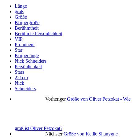
Länge
groß
Größe
Körpergröße
Berühmtheit
Berühmte Persönlichkeit
VIP
Prominent
Star
Körperlänge
Nick Schneiders
Persönlichkeit
Stars
221cm
Nick
Schneiders
Vorheriger
Größe von Oliver Petzokat - Wie
groß ist Oliver Petzokat?
Nächster
Größe von Kellie Shanygne