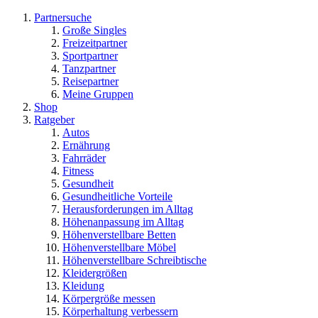
Partnersuche
Große Singles
Freizeitpartner
Sportpartner
Tanzpartner
Reisepartner
Meine Gruppen
Shop
Ratgeber
Autos
Ernährung
Fahrräder
Fitness
Gesundheit
Gesundheitliche Vorteile
Herausforderungen im Alltag
Höhenanpassung im Alltag
Höhenverstellbare Betten
Höhenverstellbare Möbel
Höhenverstellbare Schreibtische
Kleidergrößen
Kleidung
Körpergröße messen
Körperhaltung verbessern