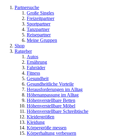
Partnersuche
Große Singles
Freizeitpartner
Sportpartner
Tanzpartner
Reisepartner
Meine Gruppen
Shop
Ratgeber
Autos
Ernährung
Fahrräder
Fitness
Gesundheit
Gesundheitliche Vorteile
Herausforderungen im Alltag
Höhenanpassung im Alltag
Höhenverstellbare Betten
Höhenverstellbare Möbel
Höhenverstellbare Schreibtische
Kleidergrößen
Kleidung
Körpergröße messen
Körperhaltung verbessern