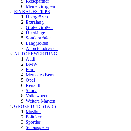
Reisepartner
Meine Gruppen
EINKAUFSTIPPS
Übergrößen
Extralang
Große Größen
Überlänge
Sondergrößen
Langgrößen
Anbieteradressen
AUTOBEWERTUNG
Audi
BMW
Ford
Mercedes Benz
Opel
Renault
Skoda
Volkswagen
Weitere Marken
GRÖßE DER STARS
Musiker
Politiker
Sportler
Schauspieler