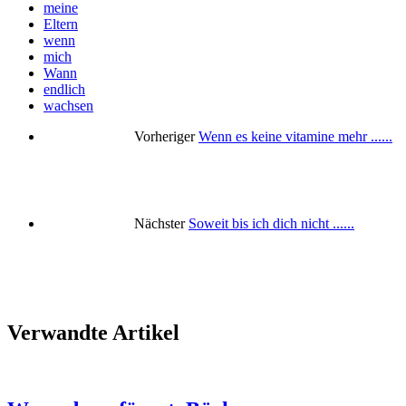
meine
Eltern
wenn
mich
Wann
endlich
wachsen
Vorheriger
Wenn es keine vitamine mehr ......
Nächster
Soweit bis ich dich nicht ......
Verwandte Artikel