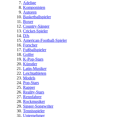
Adelige
Komponisten
Autoren
Basketballspieler
Boxer
Country-Sänger
Cricket-Spieler
DJs
American-Football-Spieler
Forscher
Fußballspieler
Golfer
K-Pop-Stars
Künstler
Latin-Musiker
Leichtathleten
Models
Pop-Stars
Rapper
Reality-Stars
Rennfahrer
Rockmusiker
Singer-Songwriter
Tennisspieler
Unternehmer