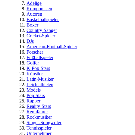
Adelige
Komponisten
Autoren
Basketballspieler
Boxer
Country-Sänger
Cricket-Spieler
DJs
American-Football-Spieler
Forscher
Fußballspieler
Golfer
K-Pop-Stars
Künstler
Latin-Musiker
Leichtathleten
Models
Pop-Stars
Rapper
Reality-Stars
Rennfahrer
Rockmusiker
Singer-Songwriter
Tennisspieler
Unternehmer