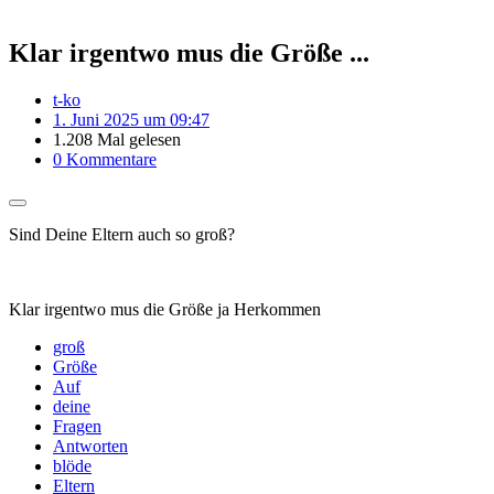
Klar irgentwo mus die Größe ...
t-ko
1. Juni 2025 um 09:47
1.208 Mal gelesen
0 Kommentare
Sind Deine Eltern auch so groß?
Klar irgentwo mus die Größe ja Herkommen
groß
Größe
Auf
deine
Fragen
Antworten
blöde
Eltern