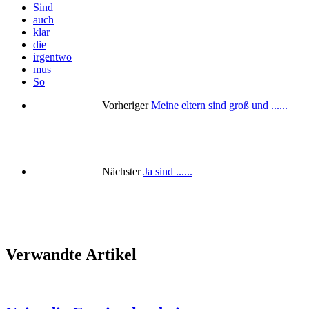
Sind
auch
klar
die
irgentwo
mus
So
Vorheriger
Meine eltern sind groß und ......
Nächster
Ja sind ......
Verwandte Artikel