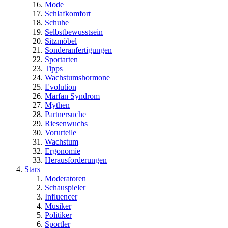
Mode
Schlafkomfort
Schuhe
Selbstbewusstsein
Sitzmöbel
Sonderanfertigungen
Sportarten
Tipps
Wachstumshormone
Evolution
Marfan Syndrom
Mythen
Partnersuche
Riesenwuchs
Vorurteile
Wachstum
Ergonomie
Herausforderungen
Stars
Moderatoren
Schauspieler
Influencer
Musiker
Politiker
Sportler