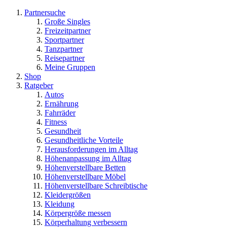
Partnersuche
Große Singles
Freizeitpartner
Sportpartner
Tanzpartner
Reisepartner
Meine Gruppen
Shop
Ratgeber
Autos
Ernährung
Fahrräder
Fitness
Gesundheit
Gesundheitliche Vorteile
Herausforderungen im Alltag
Höhenanpassung im Alltag
Höhenverstellbare Betten
Höhenverstellbare Möbel
Höhenverstellbare Schreibtische
Kleidergrößen
Kleidung
Körpergröße messen
Körperhaltung verbessern