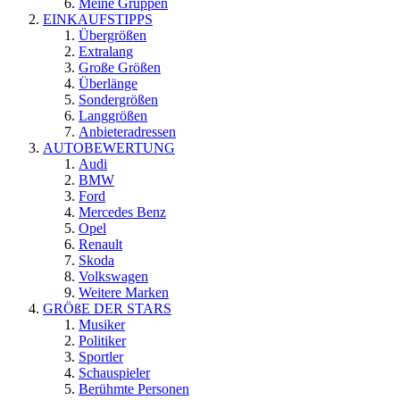
Meine Gruppen
EINKAUFSTIPPS
Übergrößen
Extralang
Große Größen
Überlänge
Sondergrößen
Langgrößen
Anbieteradressen
AUTOBEWERTUNG
Audi
BMW
Ford
Mercedes Benz
Opel
Renault
Skoda
Volkswagen
Weitere Marken
GRÖßE DER STARS
Musiker
Politiker
Sportler
Schauspieler
Berühmte Personen