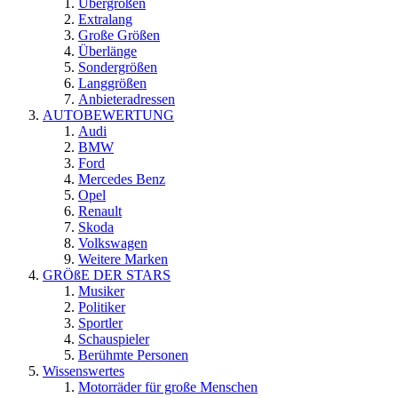
Übergrößen
Extralang
Große Größen
Überlänge
Sondergrößen
Langgrößen
Anbieteradressen
AUTOBEWERTUNG
Audi
BMW
Ford
Mercedes Benz
Opel
Renault
Skoda
Volkswagen
Weitere Marken
GRÖßE DER STARS
Musiker
Politiker
Sportler
Schauspieler
Berühmte Personen
Wissenswertes
Motorräder für große Menschen