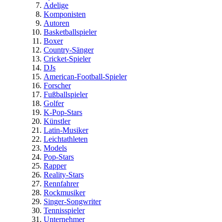
Adelige
Komponisten
Autoren
Basketballspieler
Boxer
Country-Sänger
Cricket-Spieler
DJs
American-Football-Spieler
Forscher
Fußballspieler
Golfer
K-Pop-Stars
Künstler
Latin-Musiker
Leichtathleten
Models
Pop-Stars
Rapper
Reality-Stars
Rennfahrer
Rockmusiker
Singer-Songwriter
Tennisspieler
Unternehmer