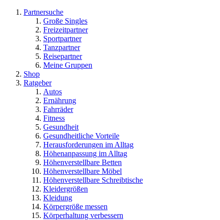
Partnersuche
Große Singles
Freizeitpartner
Sportpartner
Tanzpartner
Reisepartner
Meine Gruppen
Shop
Ratgeber
Autos
Ernährung
Fahrräder
Fitness
Gesundheit
Gesundheitliche Vorteile
Herausforderungen im Alltag
Höhenanpassung im Alltag
Höhenverstellbare Betten
Höhenverstellbare Möbel
Höhenverstellbare Schreibtische
Kleidergrößen
Kleidung
Körpergröße messen
Körperhaltung verbessern