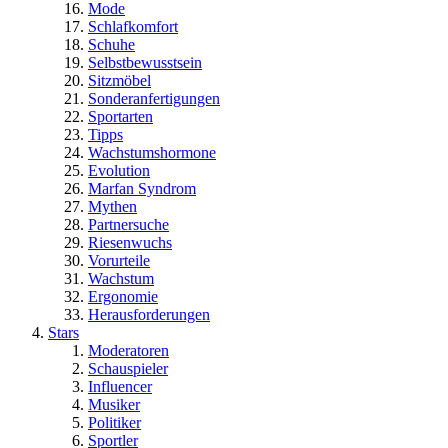
Mode
Schlafkomfort
Schuhe
Selbstbewusstsein
Sitzmöbel
Sonderanfertigungen
Sportarten
Tipps
Wachstumshormone
Evolution
Marfan Syndrom
Mythen
Partnersuche
Riesenwuchs
Vorurteile
Wachstum
Ergonomie
Herausforderungen
Stars
Moderatoren
Schauspieler
Influencer
Musiker
Politiker
Sportler