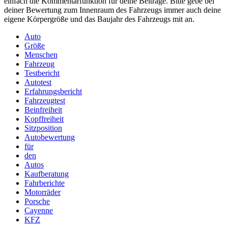
einfach die Kommentarfunktion für deine Beiträge. Bitte gebe bei
deiner Bewertung zum Innenraum des Fahrzeugs immer auch deine
eigene Körpergröße und das Baujahr des Fahrzeugs mit an.
Auto
Größe
Menschen
Fahrzeug
Testbericht
Autotest
Erfahrungsbericht
Fahrzeugtest
Beinfreiheit
Kopffreiheit
Sitzposition
Autobewertung
für
den
Autos
Kaufberatung
Fahrberichte
Motorräder
Porsche
Cayenne
KFZ