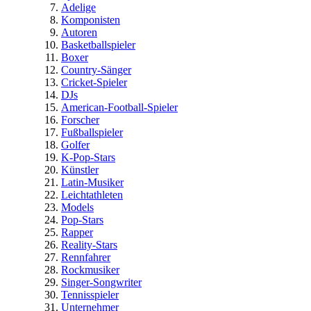
Adelige
Komponisten
Autoren
Basketballspieler
Boxer
Country-Sänger
Cricket-Spieler
DJs
American-Football-Spieler
Forscher
Fußballspieler
Golfer
K-Pop-Stars
Künstler
Latin-Musiker
Leichtathleten
Models
Pop-Stars
Rapper
Reality-Stars
Rennfahrer
Rockmusiker
Singer-Songwriter
Tennisspieler
Unternehmer