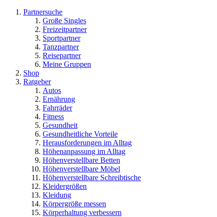
Partnersuche
Große Singles
Freizeitpartner
Sportpartner
Tanzpartner
Reisepartner
Meine Gruppen
Shop
Ratgeber
Autos
Ernährung
Fahrräder
Fitness
Gesundheit
Gesundheitliche Vorteile
Herausforderungen im Alltag
Höhenanpassung im Alltag
Höhenverstellbare Betten
Höhenverstellbare Möbel
Höhenverstellbare Schreibtische
Kleidergrößen
Kleidung
Körpergröße messen
Körperhaltung verbessern