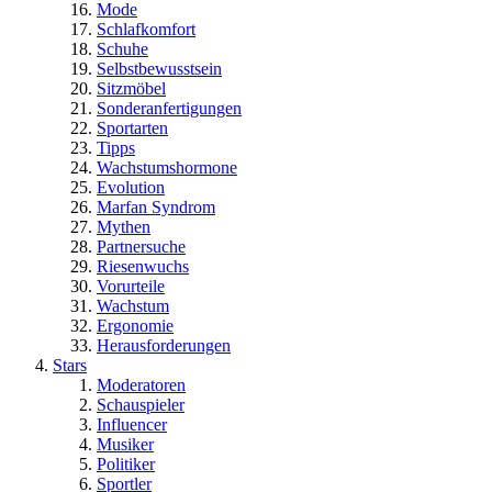
Mode
Schlafkomfort
Schuhe
Selbstbewusstsein
Sitzmöbel
Sonderanfertigungen
Sportarten
Tipps
Wachstumshormone
Evolution
Marfan Syndrom
Mythen
Partnersuche
Riesenwuchs
Vorurteile
Wachstum
Ergonomie
Herausforderungen
Stars
Moderatoren
Schauspieler
Influencer
Musiker
Politiker
Sportler