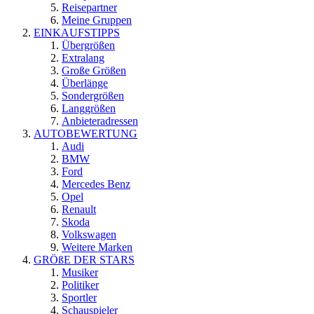
Reisepartner
Meine Gruppen
EINKAUFSTIPPS
Übergrößen
Extralang
Große Größen
Überlänge
Sondergrößen
Langgrößen
Anbieteradressen
AUTOBEWERTUNG
Audi
BMW
Ford
Mercedes Benz
Opel
Renault
Skoda
Volkswagen
Weitere Marken
GRÖßE DER STARS
Musiker
Politiker
Sportler
Schauspieler