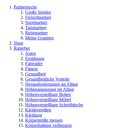
Partnersuche
Große Singles
Freizeitpartner
Sportpartner
Tanzpartner
Reisepartner
Meine Gruppen
Shop
Ratgeber
Autos
Ernährung
Fahrräder
Fitness
Gesundheit
Gesundheitliche Vorteile
Herausforderungen im Alltag
Höhenanpassung im Alltag
Höhenverstellbare Betten
Höhenverstellbare Möbel
Höhenverstellbare Schreibtische
Kleidergrößen
Kleidung
Körpergröße messen
Körperhaltung verbessern