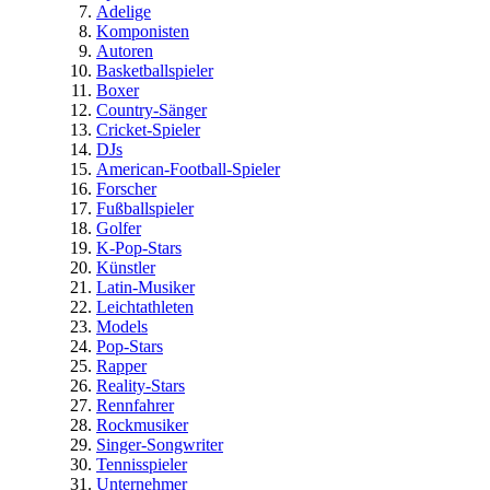
Adelige
Komponisten
Autoren
Basketballspieler
Boxer
Country-Sänger
Cricket-Spieler
DJs
American-Football-Spieler
Forscher
Fußballspieler
Golfer
K-Pop-Stars
Künstler
Latin-Musiker
Leichtathleten
Models
Pop-Stars
Rapper
Reality-Stars
Rennfahrer
Rockmusiker
Singer-Songwriter
Tennisspieler
Unternehmer