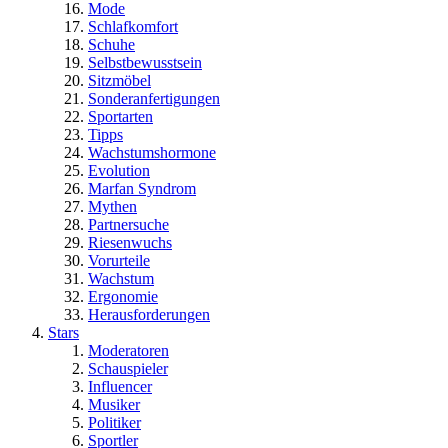
Mode
Schlafkomfort
Schuhe
Selbstbewusstsein
Sitzmöbel
Sonderanfertigungen
Sportarten
Tipps
Wachstumshormone
Evolution
Marfan Syndrom
Mythen
Partnersuche
Riesenwuchs
Vorurteile
Wachstum
Ergonomie
Herausforderungen
Stars
Moderatoren
Schauspieler
Influencer
Musiker
Politiker
Sportler