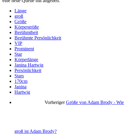
eine neue Quelle mit angeben.
Länge
groß
Größe
Körpergröße
Berühmtheit
Berühmte Persönlichkeit
VIP
Prominent
Star
Körperlänge
Janina Hartwig
Persönlichkeit
Stars
170cm
Janina
Hartwig
Vorheriger
Größe von Adam Brody - Wie
groß ist Adam Brody?