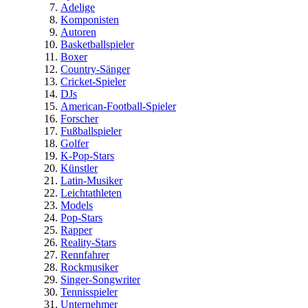
Adelige
Komponisten
Autoren
Basketballspieler
Boxer
Country-Sänger
Cricket-Spieler
DJs
American-Football-Spieler
Forscher
Fußballspieler
Golfer
K-Pop-Stars
Künstler
Latin-Musiker
Leichtathleten
Models
Pop-Stars
Rapper
Reality-Stars
Rennfahrer
Rockmusiker
Singer-Songwriter
Tennisspieler
Unternehmer