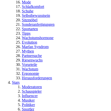
Mode
Schlafkomfort
Schuhe
Selbstbewusstsein
Sitzmöbel
Sonderanfertigungen
Sportarten
Tipps
Wachstumshormone
Evolution
Marfan Syndrom
Mythen
Partnersuche
Riesenwuchs
Vorurteile
Wachstum
Ergonomie
Herausforderungen
Stars
Moderatoren
Schauspieler
Influencer
Musiker
Politiker
Sportler