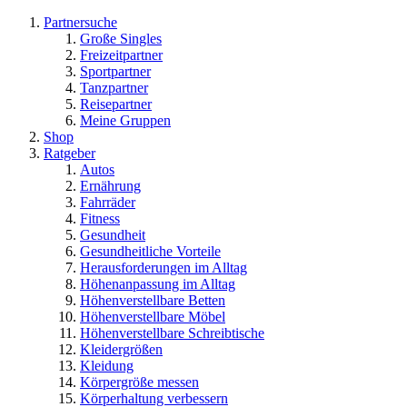
Partnersuche
Große Singles
Freizeitpartner
Sportpartner
Tanzpartner
Reisepartner
Meine Gruppen
Shop
Ratgeber
Autos
Ernährung
Fahrräder
Fitness
Gesundheit
Gesundheitliche Vorteile
Herausforderungen im Alltag
Höhenanpassung im Alltag
Höhenverstellbare Betten
Höhenverstellbare Möbel
Höhenverstellbare Schreibtische
Kleidergrößen
Kleidung
Körpergröße messen
Körperhaltung verbessern