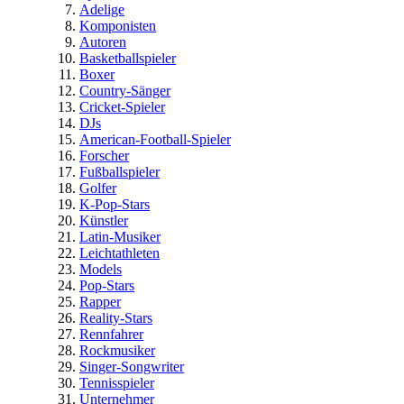
Adelige
Komponisten
Autoren
Basketballspieler
Boxer
Country-Sänger
Cricket-Spieler
DJs
American-Football-Spieler
Forscher
Fußballspieler
Golfer
K-Pop-Stars
Künstler
Latin-Musiker
Leichtathleten
Models
Pop-Stars
Rapper
Reality-Stars
Rennfahrer
Rockmusiker
Singer-Songwriter
Tennisspieler
Unternehmer