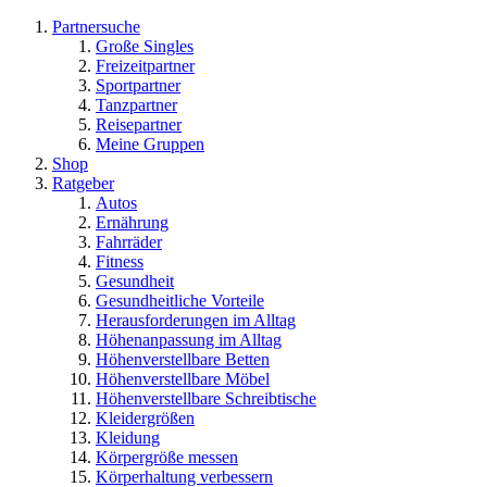
Partnersuche
Große Singles
Freizeitpartner
Sportpartner
Tanzpartner
Reisepartner
Meine Gruppen
Shop
Ratgeber
Autos
Ernährung
Fahrräder
Fitness
Gesundheit
Gesundheitliche Vorteile
Herausforderungen im Alltag
Höhenanpassung im Alltag
Höhenverstellbare Betten
Höhenverstellbare Möbel
Höhenverstellbare Schreibtische
Kleidergrößen
Kleidung
Körpergröße messen
Körperhaltung verbessern