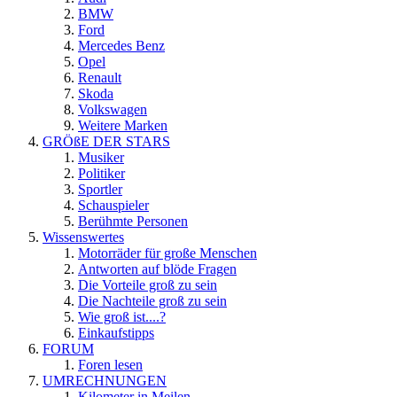
BMW
Ford
Mercedes Benz
Opel
Renault
Skoda
Volkswagen
Weitere Marken
GRÖßE DER STARS
Musiker
Politiker
Sportler
Schauspieler
Berühmte Personen
Wissenswertes
Motorräder für große Menschen
Antworten auf blöde Fragen
Die Vorteile groß zu sein
Die Nachteile groß zu sein
Wie groß ist....?
Einkaufstipps
FORUM
Foren lesen
UMRECHNUNGEN
Kilometer in Meilen