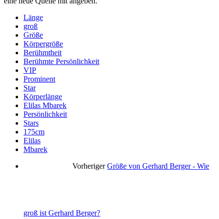
eine neue Quelle mit angeben.
Länge
groß
Größe
Körpergröße
Berühmtheit
Berühmte Persönlichkeit
VIP
Prominent
Star
Körperlänge
Elilas Mbarek
Persönlichkeit
Stars
175cm
Elilas
Mbarek
Vorheriger
Größe von Gerhard Berger - Wie
groß ist Gerhard Berger?