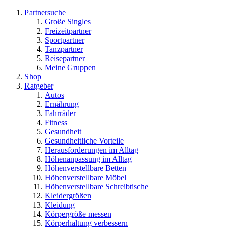
Partnersuche
Große Singles
Freizeitpartner
Sportpartner
Tanzpartner
Reisepartner
Meine Gruppen
Shop
Ratgeber
Autos
Ernährung
Fahrräder
Fitness
Gesundheit
Gesundheitliche Vorteile
Herausforderungen im Alltag
Höhenanpassung im Alltag
Höhenverstellbare Betten
Höhenverstellbare Möbel
Höhenverstellbare Schreibtische
Kleidergrößen
Kleidung
Körpergröße messen
Körperhaltung verbessern