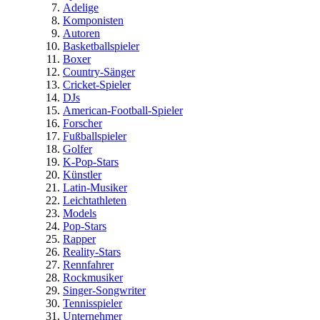
Adelige
Komponisten
Autoren
Basketballspieler
Boxer
Country-Sänger
Cricket-Spieler
DJs
American-Football-Spieler
Forscher
Fußballspieler
Golfer
K-Pop-Stars
Künstler
Latin-Musiker
Leichtathleten
Models
Pop-Stars
Rapper
Reality-Stars
Rennfahrer
Rockmusiker
Singer-Songwriter
Tennisspieler
Unternehmer