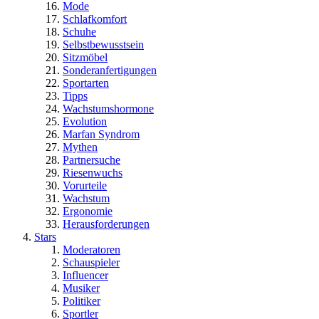
Mode
Schlafkomfort
Schuhe
Selbstbewusstsein
Sitzmöbel
Sonderanfertigungen
Sportarten
Tipps
Wachstumshormone
Evolution
Marfan Syndrom
Mythen
Partnersuche
Riesenwuchs
Vorurteile
Wachstum
Ergonomie
Herausforderungen
Stars
Moderatoren
Schauspieler
Influencer
Musiker
Politiker
Sportler