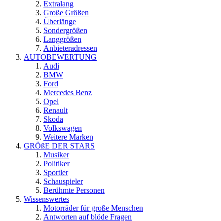
Extralang
Große Größen
Überlänge
Sondergrößen
Langgrößen
Anbieteradressen
AUTOBEWERTUNG
Audi
BMW
Ford
Mercedes Benz
Opel
Renault
Skoda
Volkswagen
Weitere Marken
GRÖßE DER STARS
Musiker
Politiker
Sportler
Schauspieler
Berühmte Personen
Wissenswertes
Motorräder für große Menschen
Antworten auf blöde Fragen