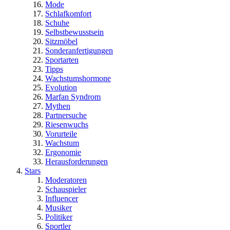
Mode
Schlafkomfort
Schuhe
Selbstbewusstsein
Sitzmöbel
Sonderanfertigungen
Sportarten
Tipps
Wachstumshormone
Evolution
Marfan Syndrom
Mythen
Partnersuche
Riesenwuchs
Vorurteile
Wachstum
Ergonomie
Herausforderungen
Stars
Moderatoren
Schauspieler
Influencer
Musiker
Politiker
Sportler