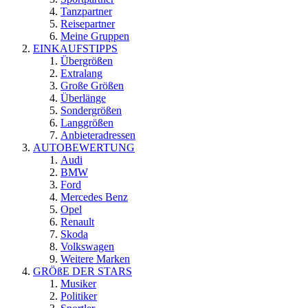
Tanzpartner
Reisepartner
Meine Gruppen
EINKAUFSTIPPS
Übergrößen
Extralang
Große Größen
Überlänge
Sondergrößen
Langgrößen
Anbieteradressen
AUTOBEWERTUNG
Audi
BMW
Ford
Mercedes Benz
Opel
Renault
Skoda
Volkswagen
Weitere Marken
GRÖßE DER STARS
Musiker
Politiker