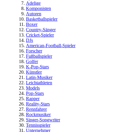
Adelige
Komponisten
Autoren
Basketballspieler
Boxer
Country-Sänger
Cricket-Spieler
DJs
American-Football-Spieler
Forscher
Fußballspieler
Golfer
K-Pop-Stars
Künstler
Latin-Musiker
Leichtathleten
Models
Pop-Stars
Rapper
Reality-Stars
Rennfahrer
Rockmusiker
Singer-Songwriter
Tennisspieler
Unternehmer