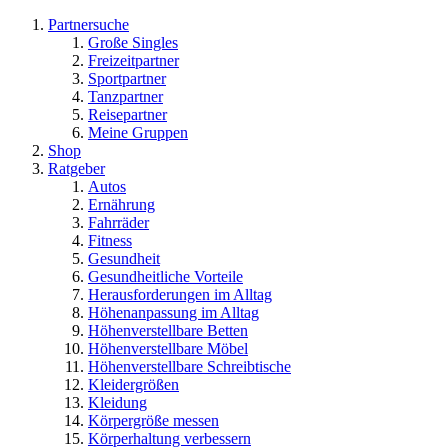
Partnersuche
Große Singles
Freizeitpartner
Sportpartner
Tanzpartner
Reisepartner
Meine Gruppen
Shop
Ratgeber
Autos
Ernährung
Fahrräder
Fitness
Gesundheit
Gesundheitliche Vorteile
Herausforderungen im Alltag
Höhenanpassung im Alltag
Höhenverstellbare Betten
Höhenverstellbare Möbel
Höhenverstellbare Schreibtische
Kleidergrößen
Kleidung
Körpergröße messen
Körperhaltung verbessern