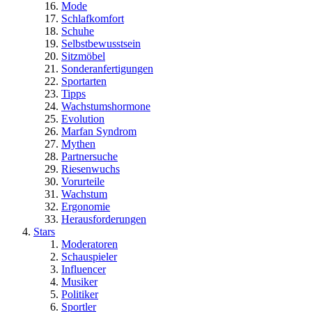
Mode
Schlafkomfort
Schuhe
Selbstbewusstsein
Sitzmöbel
Sonderanfertigungen
Sportarten
Tipps
Wachstumshormone
Evolution
Marfan Syndrom
Mythen
Partnersuche
Riesenwuchs
Vorurteile
Wachstum
Ergonomie
Herausforderungen
Stars
Moderatoren
Schauspieler
Influencer
Musiker
Politiker
Sportler