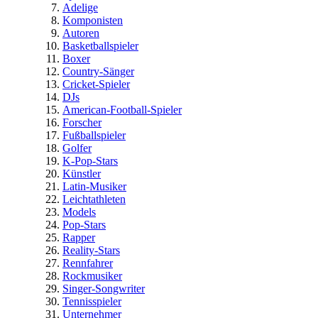
Adelige
Komponisten
Autoren
Basketballspieler
Boxer
Country-Sänger
Cricket-Spieler
DJs
American-Football-Spieler
Forscher
Fußballspieler
Golfer
K-Pop-Stars
Künstler
Latin-Musiker
Leichtathleten
Models
Pop-Stars
Rapper
Reality-Stars
Rennfahrer
Rockmusiker
Singer-Songwriter
Tennisspieler
Unternehmer