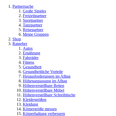
Partnersuche
Große Singles
Freizeitpartner
Sportpartner
Tanzpartner
Reisepartner
Meine Gruppen
Shop
Ratgeber
Autos
Ernährung
Fahrräder
Fitness
Gesundheit
Gesundheitliche Vorteile
Herausforderungen im Alltag
Höhenanpassung im Alltag
Höhenverstellbare Betten
Höhenverstellbare Möbel
Höhenverstellbare Schreibtische
Kleidergrößen
Kleidung
Körpergröße messen
Körperhaltung verbessern