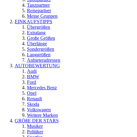
Tanzpartner
Reisepartner
Meine Gruppen
EINKAUFSTIPPS
Übergrößen
Extralang
Große Größen
Überlänge
Sondergrößen
Langgrößen
Anbieteradressen
AUTOBEWERTUNG
Audi
BMW
Ford
Mercedes Benz
Opel
Renault
Skoda
Volkswagen
Weitere Marken
GRÖßE DER STARS
Musiker
Politiker