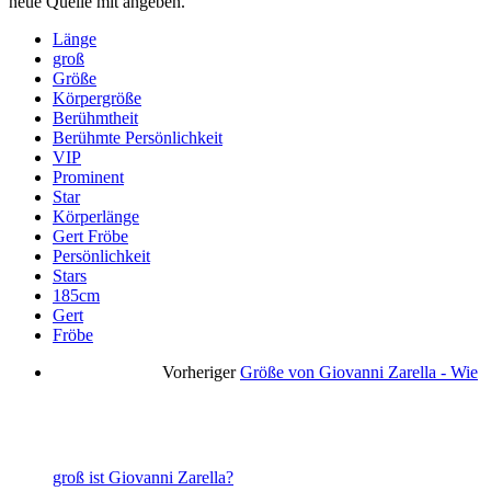
neue Quelle mit angeben.
Länge
groß
Größe
Körpergröße
Berühmtheit
Berühmte Persönlichkeit
VIP
Prominent
Star
Körperlänge
Gert Fröbe
Persönlichkeit
Stars
185cm
Gert
Fröbe
Vorheriger
Größe von Giovanni Zarella - Wie
groß ist Giovanni Zarella?