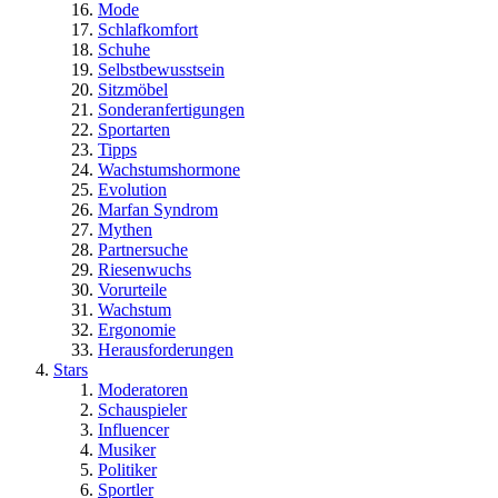
Mode
Schlafkomfort
Schuhe
Selbstbewusstsein
Sitzmöbel
Sonderanfertigungen
Sportarten
Tipps
Wachstumshormone
Evolution
Marfan Syndrom
Mythen
Partnersuche
Riesenwuchs
Vorurteile
Wachstum
Ergonomie
Herausforderungen
Stars
Moderatoren
Schauspieler
Influencer
Musiker
Politiker
Sportler