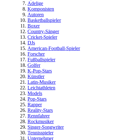
Adelige
Komponisten
Autoren
Basketballspieler
Boxer
Country-Sänger
Cricket-Spieler
DJs
American-Football-Spieler
Forscher
Fußballspieler
Golfer
K-Pop-Stars
Künstler
Latin-Musiker
Leichtathleten
Models
Pop-Stars
Rapper
Reality-Stars
Rennfahrer
Rockmusiker
Singer-Songwriter
Tennisspieler
Unternehmer