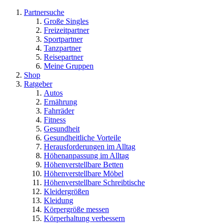
Partnersuche
Große Singles
Freizeitpartner
Sportpartner
Tanzpartner
Reisepartner
Meine Gruppen
Shop
Ratgeber
Autos
Ernährung
Fahrräder
Fitness
Gesundheit
Gesundheitliche Vorteile
Herausforderungen im Alltag
Höhenanpassung im Alltag
Höhenverstellbare Betten
Höhenverstellbare Möbel
Höhenverstellbare Schreibtische
Kleidergrößen
Kleidung
Körpergröße messen
Körperhaltung verbessern