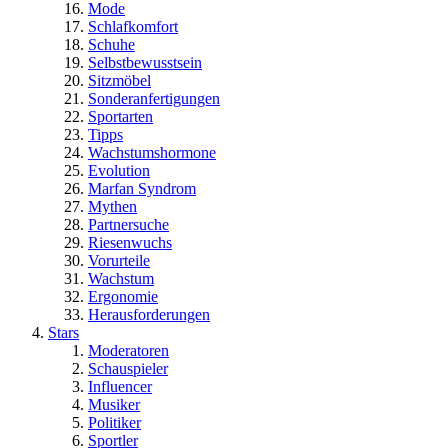
Mode
Schlafkomfort
Schuhe
Selbstbewusstsein
Sitzmöbel
Sonderanfertigungen
Sportarten
Tipps
Wachstumshormone
Evolution
Marfan Syndrom
Mythen
Partnersuche
Riesenwuchs
Vorurteile
Wachstum
Ergonomie
Herausforderungen
Stars
Moderatoren
Schauspieler
Influencer
Musiker
Politiker
Sportler