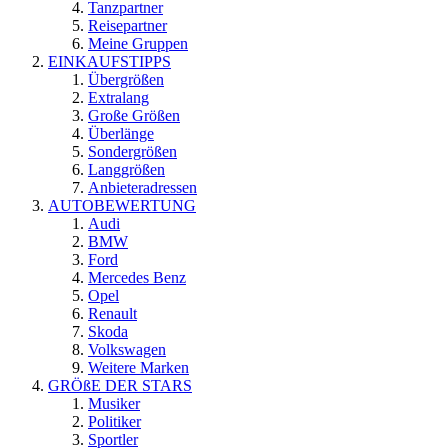
Tanzpartner
Reisepartner
Meine Gruppen
EINKAUFSTIPPS
Übergrößen
Extralang
Große Größen
Überlänge
Sondergrößen
Langgrößen
Anbieteradressen
AUTOBEWERTUNG
Audi
BMW
Ford
Mercedes Benz
Opel
Renault
Skoda
Volkswagen
Weitere Marken
GRÖßE DER STARS
Musiker
Politiker
Sportler