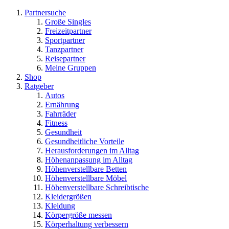
Partnersuche
Große Singles
Freizeitpartner
Sportpartner
Tanzpartner
Reisepartner
Meine Gruppen
Shop
Ratgeber
Autos
Ernährung
Fahrräder
Fitness
Gesundheit
Gesundheitliche Vorteile
Herausforderungen im Alltag
Höhenanpassung im Alltag
Höhenverstellbare Betten
Höhenverstellbare Möbel
Höhenverstellbare Schreibtische
Kleidergrößen
Kleidung
Körpergröße messen
Körperhaltung verbessern