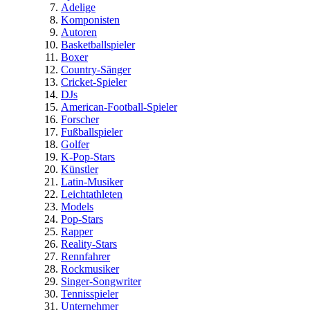
Adelige
Komponisten
Autoren
Basketballspieler
Boxer
Country-Sänger
Cricket-Spieler
DJs
American-Football-Spieler
Forscher
Fußballspieler
Golfer
K-Pop-Stars
Künstler
Latin-Musiker
Leichtathleten
Models
Pop-Stars
Rapper
Reality-Stars
Rennfahrer
Rockmusiker
Singer-Songwriter
Tennisspieler
Unternehmer