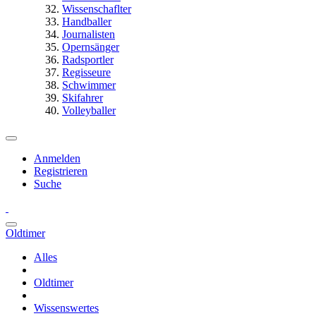
Wissenschaflter
Handballer
Journalisten
Opernsänger
Radsportler
Regisseure
Schwimmer
Skifahrer
Volleyballer
Anmelden
Registrieren
Suche
Oldtimer
Alles
Oldtimer
Wissenswertes