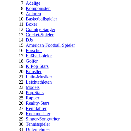
Adelige
Komponisten
Autoren
Basketballspieler
Boxer
Country-Sänger
Cricket-Spieler
DJs
American-Football-Spieler
Forscher
Fußballspieler
Golfer
K-Pop-Stars
Künstler
Latin-Musiker
Leichtathleten
Models
Pop-Stars
Rapper
Reality-Stars
Rennfahrer
Rockmusiker
Singer-Songwriter
Tennisspieler
Unternehmer