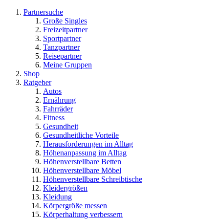
Partnersuche
Große Singles
Freizeitpartner
Sportpartner
Tanzpartner
Reisepartner
Meine Gruppen
Shop
Ratgeber
Autos
Ernährung
Fahrräder
Fitness
Gesundheit
Gesundheitliche Vorteile
Herausforderungen im Alltag
Höhenanpassung im Alltag
Höhenverstellbare Betten
Höhenverstellbare Möbel
Höhenverstellbare Schreibtische
Kleidergrößen
Kleidung
Körpergröße messen
Körperhaltung verbessern