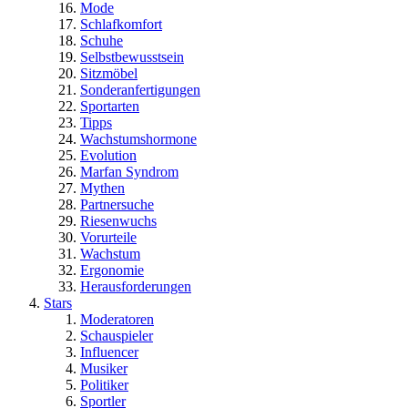
Mode
Schlafkomfort
Schuhe
Selbstbewusstsein
Sitzmöbel
Sonderanfertigungen
Sportarten
Tipps
Wachstumshormone
Evolution
Marfan Syndrom
Mythen
Partnersuche
Riesenwuchs
Vorurteile
Wachstum
Ergonomie
Herausforderungen
Stars
Moderatoren
Schauspieler
Influencer
Musiker
Politiker
Sportler