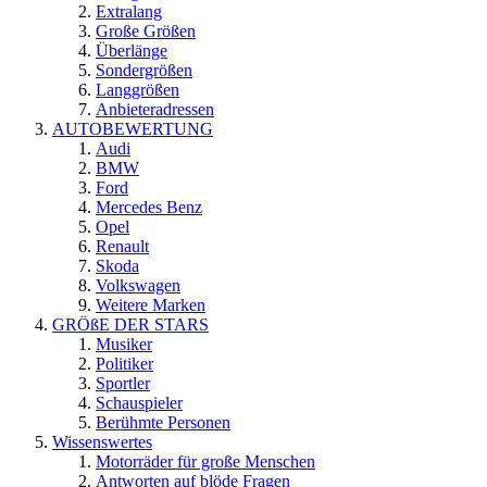
Extralang
Große Größen
Überlänge
Sondergrößen
Langgrößen
Anbieteradressen
AUTOBEWERTUNG
Audi
BMW
Ford
Mercedes Benz
Opel
Renault
Skoda
Volkswagen
Weitere Marken
GRÖßE DER STARS
Musiker
Politiker
Sportler
Schauspieler
Berühmte Personen
Wissenswertes
Motorräder für große Menschen
Antworten auf blöde Fragen