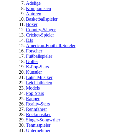
Adelige
Komponisten
Autoren
Basketballspieler
Boxer
Country-Sänger
Cricket-Spieler
DJs
American-Football-Spieler
Forscher
Fußballspieler
Golfer
K-Pop-Stars
Künstler
Latin-Musiker
Leichtathleten
Models
Pop-Stars
Rapper
Reality-Stars
Rennfahrer
Rockmusiker
Singer-Songwriter
Tennisspieler
Unternehmer