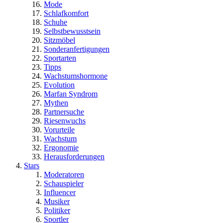
Mode
Schlafkomfort
Schuhe
Selbstbewusstsein
Sitzmöbel
Sonderanfertigungen
Sportarten
Tipps
Wachstumshormone
Evolution
Marfan Syndrom
Mythen
Partnersuche
Riesenwuchs
Vorurteile
Wachstum
Ergonomie
Herausforderungen
Stars
Moderatoren
Schauspieler
Influencer
Musiker
Politiker
Sportler