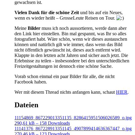
gewachsen ist.
Vielen Dank für die schöne Zeit
und bis auf ein Neues,
wenn es wieder heißt – GrosseLeute Reisen on Tour.
Meine
Bilder
muss ich noch aussortieren, werde dann aber
den Link hier einstellen. Bin mal gespannt, was Ihr so alles
fotografiert habt. Wäre schön, wenn wir dieses austauschen
können und natürlich gilt wie immer, dass wenn das Bild
nicht öffentlich gewünscht ist, dieses auch entfernt wird.
Klappte in den letzten acht Jahren und sicher auch jetzt. Die
Erlebnisse zu teilen - insbesondere bei den unterschiedlichen
Freizeitgestaltungen ist dennoch eine schöne Sache.
Vorab schon einmal ein paar Bilder für alle, die nicht
Facebook haben.
Wer mit diesem Thread nichts anfangen kann, schaut
HIER
.
Dateien
11154869_867229013351135_8286415951506026589_o.jpg
290,61 kB – 158 Downloads
11141376_867228913351145_4907899414636367447_o.jpg
270,46 kB – 123 Downloads