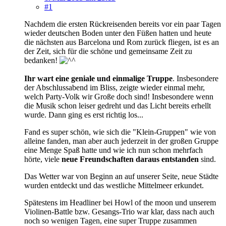
#1
Nachdem die ersten Rückreisenden bereits vor ein paar Tagen
wieder deutschen Boden unter den Füßen hatten und heute
die nächsten aus Barcelona und Rom zurück fliegen, ist es an
der Zeit, sich für die schöne und gemeinsame Zeit zu
bedanken!
Ihr wart eine geniale und einmalige Truppe
. Insbesondere
der Abschlussabend im Bliss, zeigte wieder einmal mehr,
welch Party-Volk wir Große doch sind! Insbesondere wenn
die Musik schon leiser gedreht und das Licht bereits erhellt
wurde. Dann ging es erst richtig los...
Fand es super schön, wie sich die "Klein-Gruppen" wie von
alleine fanden, man aber auch jederzeit in der großen Gruppe
eine Menge Spaß hatte und wie ich nun schon mehrfach
hörte, viele
neue Freundschaften daraus entstanden
sind.
Das Wetter war von Beginn an auf unserer Seite, neue Städte
wurden entdeckt und das westliche Mittelmeer erkundet.
Spätestens im Headliner bei Howl of the moon und unserem
Violinen-Battle bzw. Gesangs-Trio war klar, dass nach auch
noch so wenigen Tagen, eine super Truppe zusammen