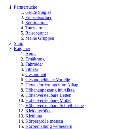
Partnersuche
Große Singles
Freizeitpartner
Sportpartner
Tanzpartner
Reisepartner
Meine Gruppen
Shop
Ratgeber
Autos
Ernährung
Fahrräder
Fitness
Gesundheit
Gesundheitliche Vorteile
Herausforderungen im Alltag
Höhenanpassung im Alltag
Höhenverstellbare Betten
Höhenverstellbare Möbel
Höhenverstellbare Schreibtische
Kleidergrößen
Kleidung
Körpergröße messen
Körperhaltung verbessern