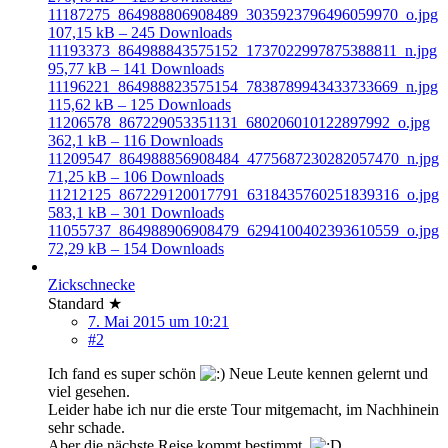
11187275_864988806908489_3035923796496059970_o.jpg
107,15 kB – 245 Downloads
11193373_864988843575152_1737022997875388811_n.jpg
95,77 kB – 141 Downloads
11196221_864988823575154_7838789943433733669_n.jpg
115,62 kB – 125 Downloads
11206578_867229053351131_680206010122897992_o.jpg
362,1 kB – 116 Downloads
11209547_864988856908484_4775687230282057470_n.jpg
71,25 kB – 106 Downloads
11212125_867229120017791_6318435760251839316_o.jpg
583,1 kB – 301 Downloads
11055737_864988906908479_6294100402393610559_o.jpg
72,29 kB – 154 Downloads
Zickschnecke
Standard ★
7. Mai 2015 um 10:21
#2
Ich fand es super schön
Neue Leute kennen gelernt und
viel gesehen.
Leider habe ich nur die erste Tour mitgemacht, im Nachhinein
sehr schade.
Aber die nächste Reise kommt bestimmt.