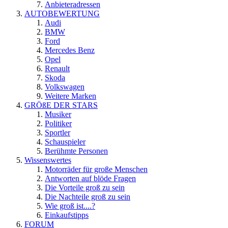
Anbieteradressen
AUTOBEWERTUNG
Audi
BMW
Ford
Mercedes Benz
Opel
Renault
Skoda
Volkswagen
Weitere Marken
GRÖßE DER STARS
Musiker
Politiker
Sportler
Schauspieler
Berühmte Personen
Wissenswertes
Motorräder für große Menschen
Antworten auf blöde Fragen
Die Vorteile groß zu sein
Die Nachteile groß zu sein
Wie groß ist....?
Einkaufstipps
FORUM