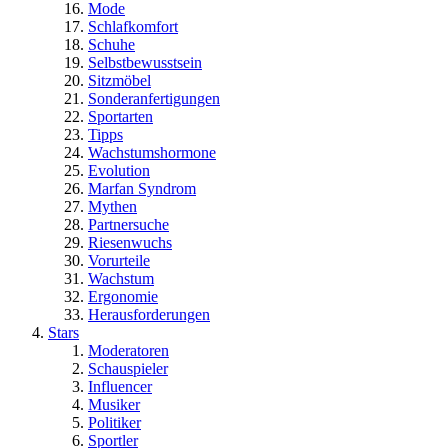
Mode
Schlafkomfort
Schuhe
Selbstbewusstsein
Sitzmöbel
Sonderanfertigungen
Sportarten
Tipps
Wachstumshormone
Evolution
Marfan Syndrom
Mythen
Partnersuche
Riesenwuchs
Vorurteile
Wachstum
Ergonomie
Herausforderungen
Stars
Moderatoren
Schauspieler
Influencer
Musiker
Politiker
Sportler