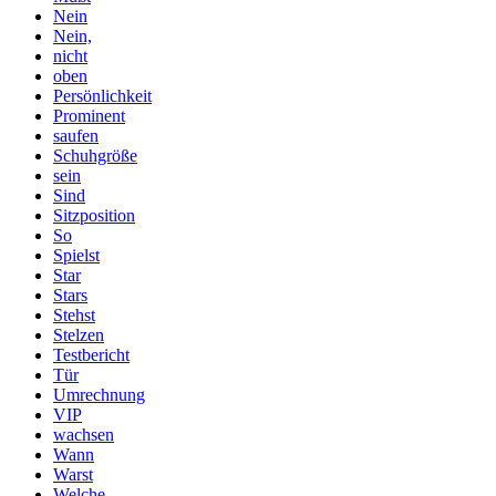
Nein
Nein,
nicht
oben
Persönlichkeit
Prominent
saufen
Schuhgröße
sein
Sind
Sitzposition
So
Spielst
Star
Stars
Stehst
Stelzen
Testbericht
Tür
Umrechnung
VIP
wachsen
Wann
Warst
Welche