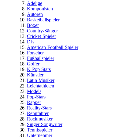
Adelige
Komponisten
Autoren
Basketballspieler
Boxer
Country-Sänger
Cricket-Spieler
DJs
American-Football-Spieler
Forscher
Fußballspieler
Golfer
K-Pop-Stars
Künstler
Latin-Musiker
Leichtathleten
Models
Pop-Stars
Rapper
Reality-Stars
Rennfahrer
Rockmusiker
Singer-Songwriter
Tennisspieler
Unternehmer