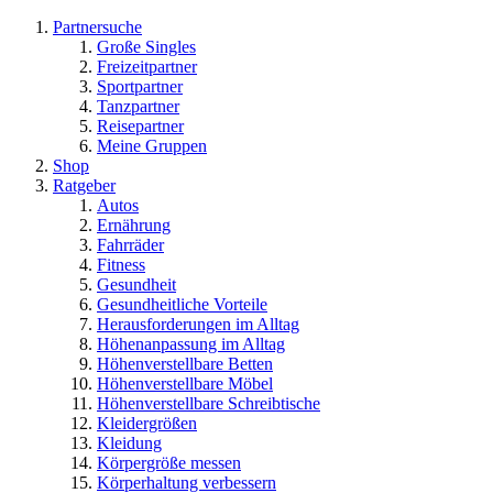
Partnersuche
Große Singles
Freizeitpartner
Sportpartner
Tanzpartner
Reisepartner
Meine Gruppen
Shop
Ratgeber
Autos
Ernährung
Fahrräder
Fitness
Gesundheit
Gesundheitliche Vorteile
Herausforderungen im Alltag
Höhenanpassung im Alltag
Höhenverstellbare Betten
Höhenverstellbare Möbel
Höhenverstellbare Schreibtische
Kleidergrößen
Kleidung
Körpergröße messen
Körperhaltung verbessern