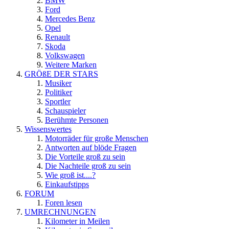
BMW
Ford
Mercedes Benz
Opel
Renault
Skoda
Volkswagen
Weitere Marken
GRÖßE DER STARS
Musiker
Politiker
Sportler
Schauspieler
Berühmte Personen
Wissenswertes
Motorräder für große Menschen
Antworten auf blöde Fragen
Die Vorteile groß zu sein
Die Nachteile groß zu sein
Wie groß ist....?
Einkaufstipps
FORUM
Foren lesen
UMRECHNUNGEN
Kilometer in Meilen