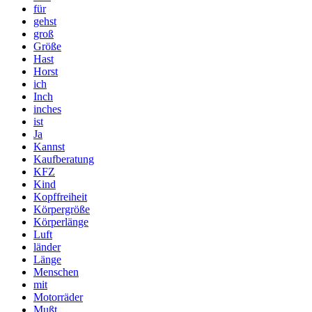
für
gehst
groß
Größe
Hast
Horst
ich
Inch
inches
ist
Ja
Kannst
Kaufberatung
KFZ
Kind
Kopffreiheit
Körpergröße
Körperlänge
Luft
länder
Länge
Menschen
mit
Motorräder
Mußt