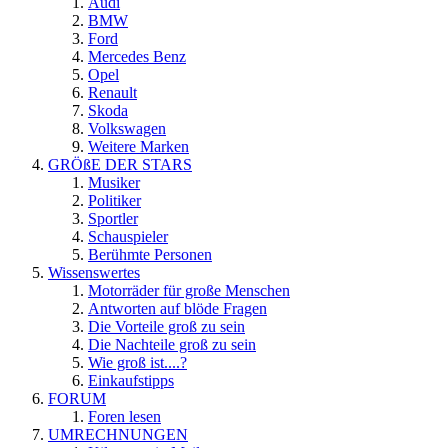
Audi
BMW
Ford
Mercedes Benz
Opel
Renault
Skoda
Volkswagen
Weitere Marken
GRÖßE DER STARS
Musiker
Politiker
Sportler
Schauspieler
Berühmte Personen
Wissenswertes
Motorräder für große Menschen
Antworten auf blöde Fragen
Die Vorteile groß zu sein
Die Nachteile groß zu sein
Wie groß ist....?
Einkaufstipps
FORUM
Foren lesen
UMRECHNUNGEN