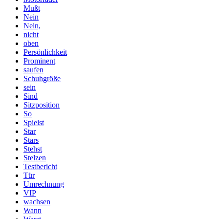
Mußt
Nein
Nein,
nicht
oben
Persönlichkeit
Prominent
saufen
Schuhgröße
sein
Sind
Sitzposition
So
Spielst
Star
Stars
Stehst
Stelzen
Testbericht
Tür
Umrechnung
VIP
wachsen
Wann