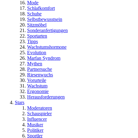
Mode
Schlafkomfort
Schuhe
Selbstbewusstsein
Sitzmöbel
Sonderanfertigungen
Sportarten
Tipps
Wachstumshormone
Evolution
Marfan Syndrom
Mythen
Partnersuche
Riesenwuchs
Vorurteile
Wachstum
Ergonomie
Herausforderungen
Stars
Moderatoren
Schauspieler
Influencer
Musiker
Politiker
Sportler