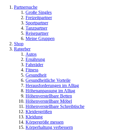
Partnersuche
Große Singles
Freizeitpartner
Sportpartner
Tanzpartner
Reisepartner
Meine Gruppen
Shop
Ratgeber
Autos
Ernährung
Fahrräder
Fitness
Gesundheit
Gesundheitliche Vorteile
Herausforderungen im Alltag
Höhenanpassung im Alltag
Höhenverstellbare Betten
Höhenverstellbare Möbel
Höhenverstellbare Schreibtische
Kleidergrößen
Kleidung
Körpergröße messen
Körperhaltung verbessern