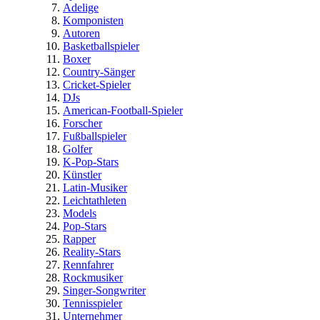
Adelige
Komponisten
Autoren
Basketballspieler
Boxer
Country-Sänger
Cricket-Spieler
DJs
American-Football-Spieler
Forscher
Fußballspieler
Golfer
K-Pop-Stars
Künstler
Latin-Musiker
Leichtathleten
Models
Pop-Stars
Rapper
Reality-Stars
Rennfahrer
Rockmusiker
Singer-Songwriter
Tennisspieler
Unternehmer