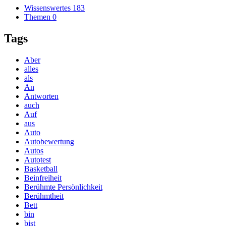
Wissenswertes
183
Themen
0
Tags
Aber
alles
als
An
Antworten
auch
Auf
aus
Auto
Autobewertung
Autos
Autotest
Basketball
Beinfreiheit
Berühmte Persönlichkeit
Berühmtheit
Bett
bin
bist