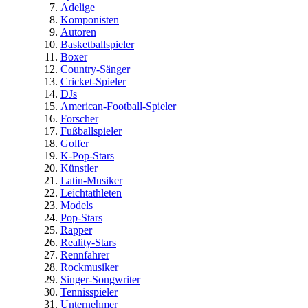
Adelige
Komponisten
Autoren
Basketballspieler
Boxer
Country-Sänger
Cricket-Spieler
DJs
American-Football-Spieler
Forscher
Fußballspieler
Golfer
K-Pop-Stars
Künstler
Latin-Musiker
Leichtathleten
Models
Pop-Stars
Rapper
Reality-Stars
Rennfahrer
Rockmusiker
Singer-Songwriter
Tennisspieler
Unternehmer