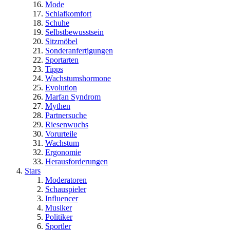
Mode
Schlafkomfort
Schuhe
Selbstbewusstsein
Sitzmöbel
Sonderanfertigungen
Sportarten
Tipps
Wachstumshormone
Evolution
Marfan Syndrom
Mythen
Partnersuche
Riesenwuchs
Vorurteile
Wachstum
Ergonomie
Herausforderungen
Stars
Moderatoren
Schauspieler
Influencer
Musiker
Politiker
Sportler