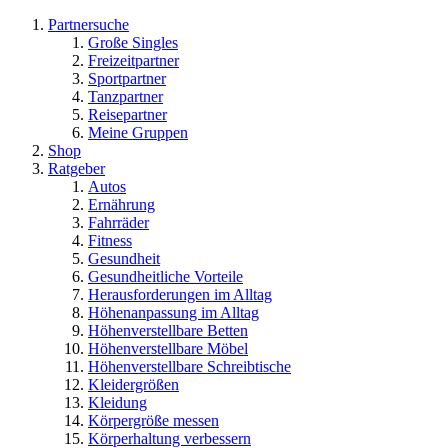
Partnersuche
Große Singles
Freizeitpartner
Sportpartner
Tanzpartner
Reisepartner
Meine Gruppen
Shop
Ratgeber
Autos
Ernährung
Fahrräder
Fitness
Gesundheit
Gesundheitliche Vorteile
Herausforderungen im Alltag
Höhenanpassung im Alltag
Höhenverstellbare Betten
Höhenverstellbare Möbel
Höhenverstellbare Schreibtische
Kleidergrößen
Kleidung
Körpergröße messen
Körperhaltung verbessern