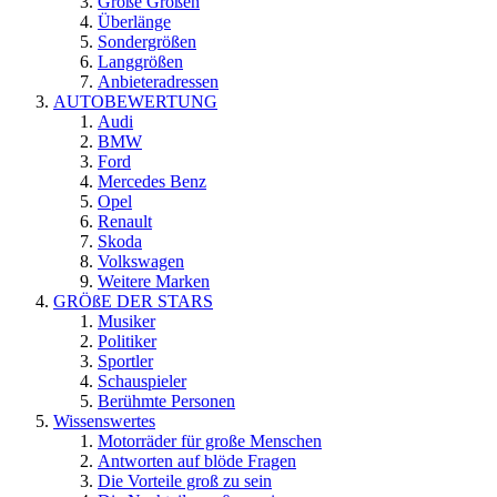
Große Größen
Überlänge
Sondergrößen
Langgrößen
Anbieteradressen
AUTOBEWERTUNG
Audi
BMW
Ford
Mercedes Benz
Opel
Renault
Skoda
Volkswagen
Weitere Marken
GRÖßE DER STARS
Musiker
Politiker
Sportler
Schauspieler
Berühmte Personen
Wissenswertes
Motorräder für große Menschen
Antworten auf blöde Fragen
Die Vorteile groß zu sein